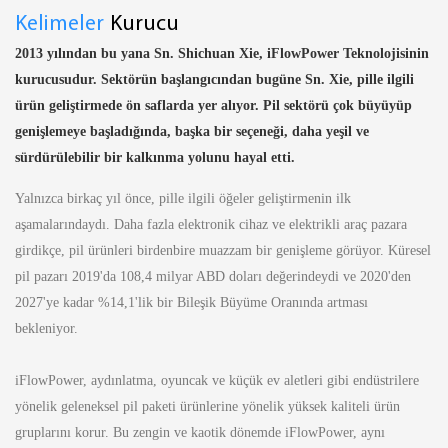
Kelimeler
Kurucu
2013 yılından bu yana Sn. Shichuan Xie, iFlowPower Teknolojisinin
kurucusudur. Sektörün başlangıcından bugüne Sn. Xie, pille ilgili
ürün geliştirmede ön saflarda yer alıyor. Pil sektörü çok büyüyüp
genişlemeye başladığında, başka bir seçeneği, daha yeşil ve
sürdürülebilir bir kalkınma yolunu hayal etti.
Yalnızca birkaç yıl önce, pille ilgili öğeler geliştirmenin ilk
aşamalarındaydı. Daha fazla elektronik cihaz ve elektrikli araç pazara
girdikçe, pil ürünleri birdenbire muazzam bir genişleme görüyor. Küresel
pil pazarı 2019'da 108,4 milyar ABD doları değerindeydi ve 2020'den
2027'ye kadar %14,1'lik bir Bileşik Büyüme Oranında artması
bekleniyor.
iFlowPower, aydınlatma, oyuncak ve küçük ev aletleri gibi endüstrilere
yönelik geleneksel pil paketi ürünlerine yönelik yüksek kaliteli ürün
gruplarını korur. Bu zengin ve kaotik dönemde iFlowPower, aynı