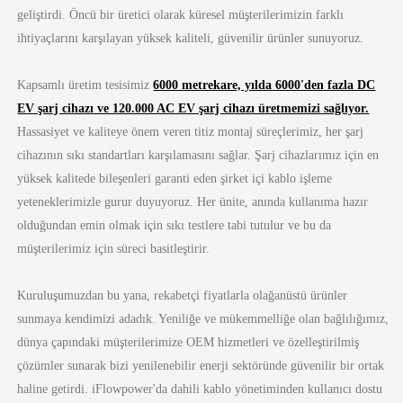
geliştirdi. Öncü bir üretici olarak küresel müşterilerimizin farklı
ihtiyaçlarını karşılayan yüksek kaliteli, güvenilir ürünler sunuyoruz.
Kapsamlı üretim tesisimiz
6000 metrekare, yılda 6000'den fazla DC
EV şarj cihazı ve 120.000 AC EV şarj cihazı üretmemizi sağlıyor.
Hassasiyet ve kaliteye önem veren titiz montaj süreçlerimiz, her şarj
cihazının sıkı standartları karşılamasını sağlar. Şarj cihazlarımız için en
yüksek kalitede bileşenleri garanti eden şirket içi kablo işleme
yeteneklerimizle gurur duyuyoruz. Her ünite, anında kullanıma hazır
olduğundan emin olmak için sıkı testlere tabi tutulur ve bu da
müşterilerimiz için süreci basitleştirir.
Kuruluşumuzdan bu yana, rekabetçi fiyatlarla olağanüstü ürünler
sunmaya kendimizi adadık. Yeniliğe ve mükemmelliğe olan bağlılığımız,
dünya çapındaki müşterilerimize OEM hizmetleri ve özelleştirilmiş
çözümler sunarak bizi yenilenebilir enerji sektöründe güvenilir bir ortak
haline getirdi. iFlowpower'da dahili kablo yönetiminden kullanıcı dostu