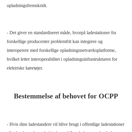
አማርኛ
opladningsfremskridt.
Bahasa Melayu
Deutsch
- Det giver en standardiseret måde, hvorpå ladestationer fra
Af Soomaali
forskellige producenter problemfrit kan integrere og
Català
interoperere med forskellige opladningsnetværksplatforme,
پښتو
hvilket letter interoperabilitet i opladningsinfrastrukturen for
elektriske køretøjer.
Cymraeg
Shona
Точики
Bestemmelse af behovet for OCPP
Қазақ Тілі
Zulu
- Hvis dine ladestandere vil blive brugt i offentlige ladestationer
Ελληνικά