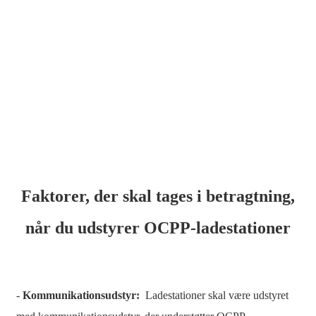
Xhosa
Hausa
Kiswahili
Magyar
Íslenska
Hrvatski
Македонски
Faktorer, der skal tages i betragtning,
русский
når du udstyrer OCPP-ladestationer
יידיש
Українська
اردو
-
Kommunikationsudstyr:
Ladestationer skal være udstyret
தமிழ்