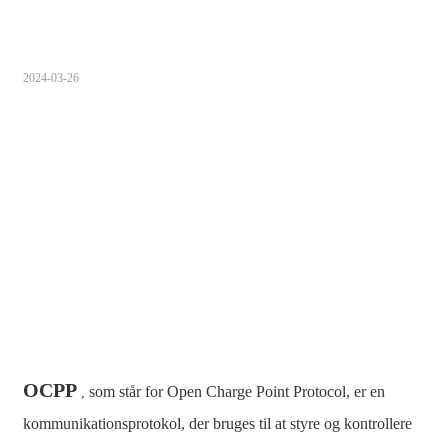
Sugbuanon
Polski
2024-03-26
Corsu
ລາວ
Burmese
français
ภาษาไทย
Euskara
ქართველი
Slovenščina
OCPP
som står for Open Charge Point Protocol, er en
,
kommunikationsprotokol, der bruges til at styre og kontrollere
ខ្មែរ