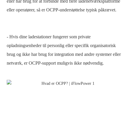
eller har brug for at forbinde med flere ladenetværksplatforme
Slovenčina
eller operatører, så er OCPP-understøttelse typisk påkrævet.
Sesotho
Кыргызча
- Hvis dine ladestationer fungerer som private
Српски
opladningsenheder til personlig eller specifik organisatorisk
Afrikaans
brug og ikke har brug for integration med andre systemer eller
netværk, er OCPP-support muligvis ikke nødvendig.
Shqip
Bosanski
italiano
हिन्दी
Lëtzebuergesch
سنڌي