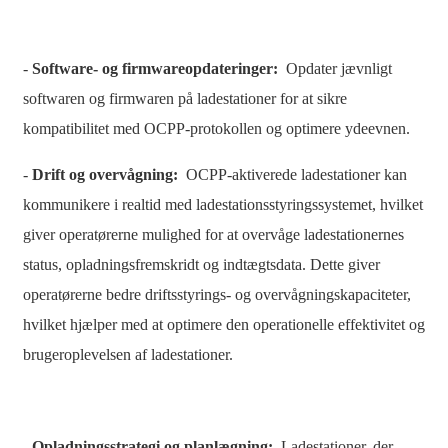
Basa Jawa
bahasa Indonesia
-
Software- og firmwareopdateringer:
Opdater jævnligt
softwaren og firmwaren på ladestationer for at sikre
Sundanese
kompatibilitet med OCPP-protokollen og optimere ydeevnen.
Türkçe
-
Drift og overvågning:
OCPP-aktiverede ladestationer kan
فارسی
kommunikere i realtid med ladestationsstyringssystemet, hvilket
հայերեն
giver operatørerne mulighed for at overvåge ladestationernes
Azərbaycan
status, opladningsfremskridt og indtægtsdata. Dette giver
operatørerne bedre driftsstyrings- og overvågningskapaciteter,
עִבְרִית
hvilket hjælper med at optimere den operationelle effektivitet og
Kurmancî
brugeroplevelsen af ​​ladestationer.
العربية
O'zbek
-
Opladningsstrategi og planlægning:
Ladestationer, der