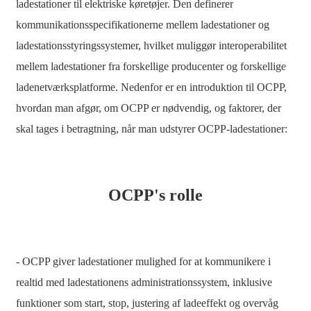
ladestationer til elektriske køretøjer. Den definerer
日语
kommunikationsspecifikationerne mellem ladestationer og
čeština
ladestationsstyringssystemer, hvilket muliggør interoperabilitet
Malagasy fiteny
mellem ladestationer fra forskellige producenter og forskellige
ladenetværksplatforme. Nedenfor er en introduktion til OCPP,
norsk
hvordan man afgør, om OCPP er nødvendig, og faktorer, der
èdè Yorùbá
skal tages i betragtning, når man udstyrer OCPP-ladestationer:
latviešu valoda‎
Latin
OCPP's rolle
Igbo
Română
Maori
- OCPP giver ladestationer mulighed for at kommunikere i
realtid med ladestationens administrationssystem, inklusive
සිංහල
funktioner som start, stop, justering af ladeeffekt og overvåg