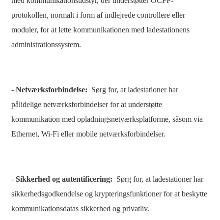
med kommunikationsudstyr, der understøtter OCPP-
protokollen, normalt i form af indlejrede controllere eller
తెలుగు
moduler, for at lette kommunikationen med ladestationens
български
administrationssystem.
ਪੰਜਾਬੀ
বাংলা
-
Netværksforbindelse:
Sørg for, at ladestationer har
മലയാളം
pålidelige netværksforbindelser for at understøtte
Беларуская
kommunikation med opladningsnetværksplatforme, såsom via
dansk
Ethernet, Wi-Fi eller mobile netværksforbindelser.
मराठी
ಕನ್ನಡ
-
Sikkerhed og autentificering:
Sørg for, at ladestationer har
ગુજરાતી
sikkerhedsgodkendelse og krypteringsfunktioner for at beskytte
kommunikationsdatas sikkerhed og privatliv.
ଓଡ଼ିଆ