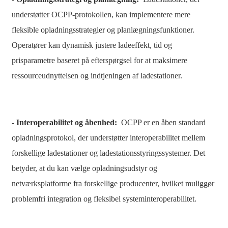
繁體中文
understøtter OCPP-protokollen, kan implementere mere
中文
fleksible opladningsstrategier og planlægningsfunktioner.
ئۇيغۇرچە
Operatører kan dynamisk justere ladeeffekt, tid og
prisparametre baseret på efterspørgsel for at maksimere
Esperanto
ressourceudnyttelsen og indtjeningen af ​​ladestationer.
Hmong
नेपाली
-
Interoperabilitet og åbenhed:
OCPP er en åben standard
opladningsprotokol, der understøtter interoperabilitet mellem
forskellige ladestationer og ladestationsstyringssystemer. Det
betyder, at du kan vælge opladningsudstyr og
netværksplatforme fra forskellige producenter, hvilket muliggør
problemfri integration og fleksibel systeminteroperabilitet.