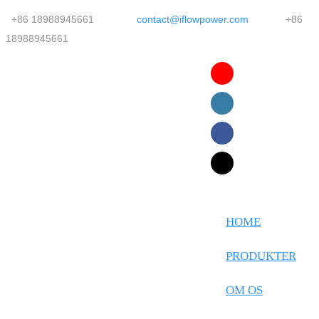
+86 18988945661
contact@iflowpower.com
+86
18988945661
English
Faasamoa
Ōlelo Hawaiʻi
Maltese
HOME
Español
PRODUKTER
Galego
OM OS
Português