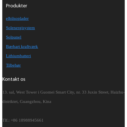
Produkter
elbilsoplader
Solenergisystem
Solpanel
Bærbart kraftværk
Lithiumbatteri
Tilbehør
Kontakt os
13. sal, West Tower i Guomei Smart City, nr. 33 Juxin Street, Haizhu-
distriktet, Guangzhou, Kina
Tlf.: +86 18988945661