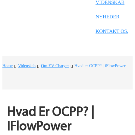
Frysk
VIDENSKAB
Nederlands
NYHEDER
한국어
KONTAKT OS.
Tiếng Việt
Gàidhlig
Suomi
Home
Videnskab
Om EV Charger
Hvad er OCPP? | iFlowPower
lietuvių
svenska
Монгол
Hvad Er OCPP? | 
Eesti
Pilipino
IFlowPower
Gaeilgenah