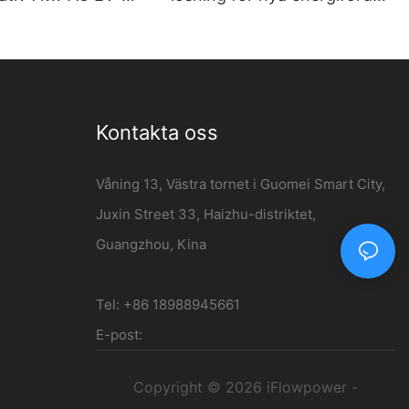
väggmonterad
| 120kW DC
- iFlowpower
Laddningsstation
Kontakta oss
Våning 13, Västra tornet i Guomei Smart City,
Juxin Street 33, Haizhu-distriktet,
Guangzhou, Kina
Tel: +86 18988945661
E-post:
Copyright © 2026 iFlowpower -