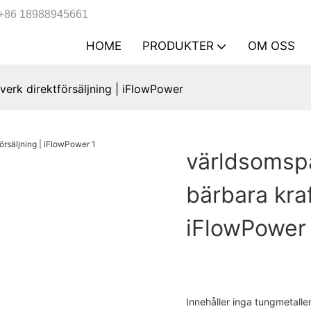
+86 18988945661
HOME
PRODUKTER
OM OSS
erk direktförsäljning | iFlowPower
världsomsp
bärbara kraf
iFlowPower
Innehåller inga tungmetalle