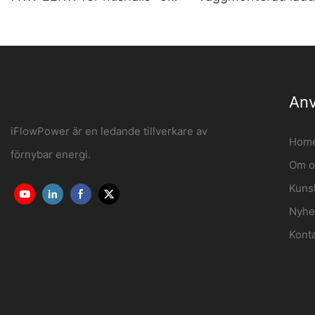
kommersiellt bruk OCPP1.6J
för elfordon Tillver
iFlowPower3
Anv
iFlowPower är en ledande tillverkare av
Hom
förnybar energi.
Om o
Kuns
Nyhe
Kont