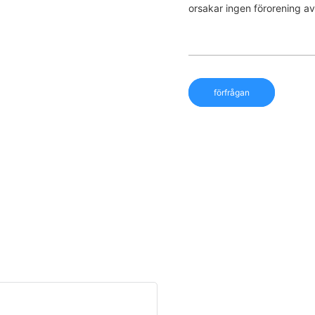
orsakar ingen förorening a
förfrågan