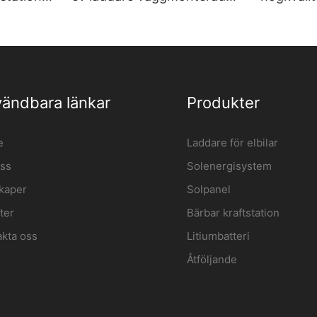
kare |
laddstation för elfordon
laddare 
Tillverkare | iFlowPower2
grossist 
ändbara länkar
Produkter
e
Laddare för elbilar
ss
Solenergisystem
kaper
Solpanel
ter
Bärbar kraftstation
akta oss
Litiumbatteri
Åtföljande