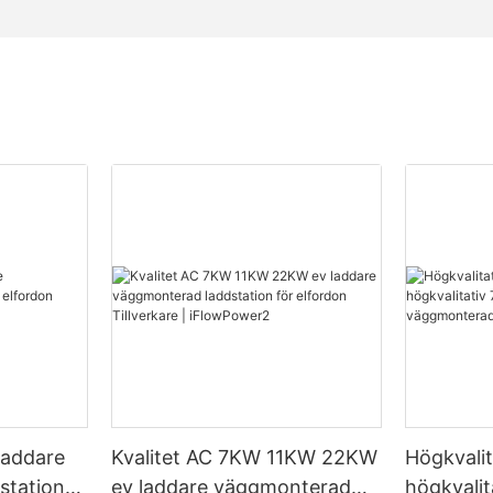
laddare
Kvalitet AC 7KW 11KW 22KW
Högkvalita
station
ev laddare väggmonterad
högkvali