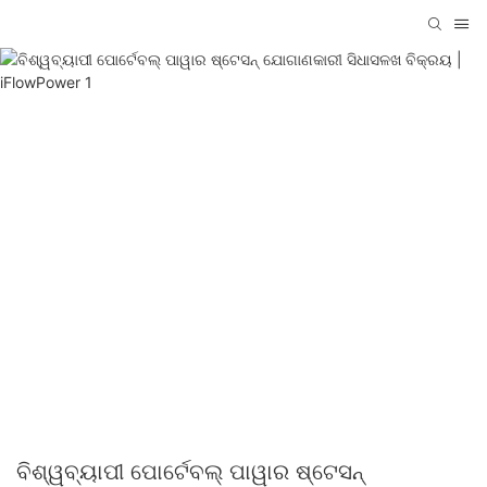
ବିଶ୍ୱବ୍ୟାପୀ ପୋର୍ଟେବଲ୍ ପାୱାର ଷ୍ଟେସନ୍