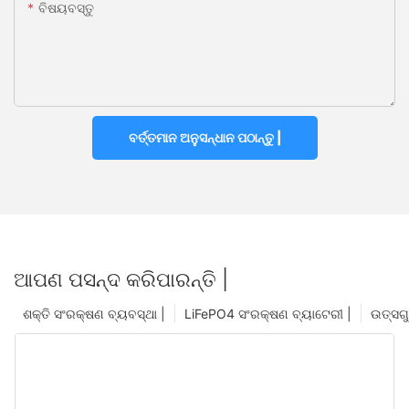
ବିଷୟବସ୍ତୁ
ବର୍ତ୍ତମାନ ଅନୁସନ୍ଧାନ ପଠାନ୍ତୁ |
ଆପଣ ପସନ୍ଦ କରିପାରନ୍ତି |
ଶକ୍ତି ସଂରକ୍ଷଣ ବ୍ୟବସ୍ଥା |
LiFePO4 ସଂରକ୍ଷଣ ବ୍ୟାଟେରୀ |
ଉତ୍ସଗୁ