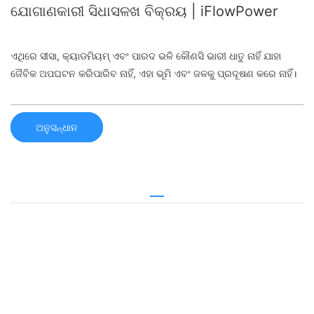
ଯୋଗାଣକାରୀ ସିଧାସଳଖ ବିକ୍ରୟ | iFlowPower
ଏଥିରେ ସୀସା, କ୍ୟାଡମିୟମ୍ ଏବଂ ପାରଦ ଭଳି କୌଣସି ଭାରୀ ଧାତୁ ନାହିଁ ଯାହା
ଜୈବିକ ଅପଘଟନ କରିପାରିବ ନାହିଁ, ଏହା ଭୂମି ଏବଂ ଜଳକୁ ପ୍ରଦୂଷଣ କରେ ନାହିଁ।
ଅନୁସନ୍ଧାନ