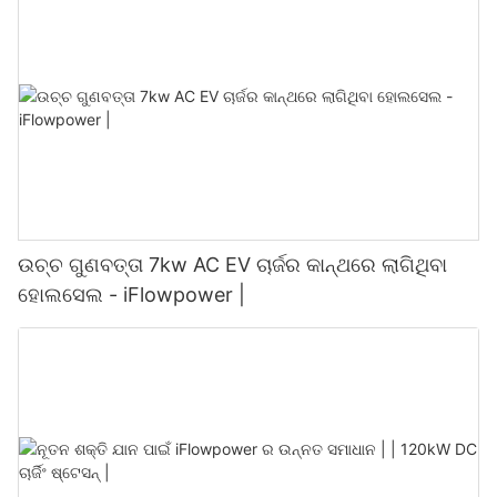
ଉଚ୍ଚ ଗୁଣବତ୍ତା 7kw AC EV ଚାର୍ଜର କାନ୍ଥରେ ଲାଗିଥିବା
ହୋଲସେଲ - iFlowpower |