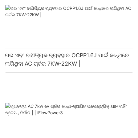
ଘର ଏବଂ ବାଣିଜ୍ୟିକ ବ୍ୟବହାର OCPP1.6J ପାଇଁ କାନ୍ଥରେ
ଲାଗିଥିବା AC ଚାର୍ଜର 7KW-22KW |