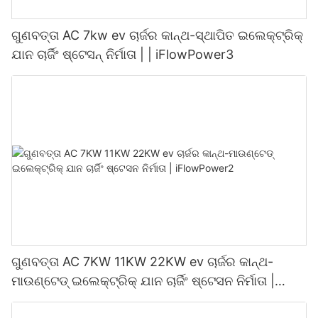
ଗୁଣବତ୍ତା AC 7kw ev ଚାର୍ଜର କାନ୍ଥ-ସ୍ଥାପିତ ଇଲେକ୍ଟ୍ରିକ୍
ଯାନ ଚାର୍ଜିଂ ଷ୍ଟେସନ୍ ନିର୍ମାତା | | iFlowPower3
ଗୁଣବତ୍ତା AC 7KW 11KW 22KW ev ଚାର୍ଜର କାନ୍ଥ-
ମାଉଣ୍ଟେଡ୍ ଇଲେକ୍ଟ୍ରିକ୍ ଯାନ ଚାର୍ଜିଂ ଷ୍ଟେସନ ନିର୍ମାତା |
iFlowPower2