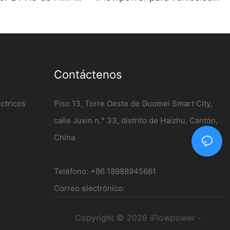
dad montado en la
de nueva energía | Estación
por mayor -
de carga CC de 120 kW
er
Contáctenos
ctricos
Piso 13, Torre Oeste de Guomei Smart City,
calle Juxin n.° 33, distrito de Haizhu, Cantón,
China
Teléfono: +86 18988945661
Correo electrónico:
Copyright © 2026 iFlowpower -