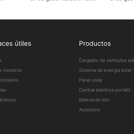
ed con
carga de vehículos eléctricos
alta cali
de
montada en la pared
pared al 
icante |
Fabricante | iFlowPower2
iFlowpow
aces útiles
Productos
e
Cargador de vehículos elé
e nosotros
Sistema de energía solar
cimiento
Panel solar
ias
Central eléctrica portátil
áctenos
Batería de litio
Accesorio