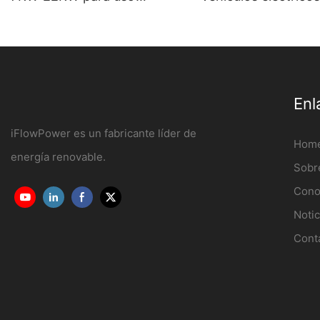
doméstico y comercial
montada en la par
OCPP1.6J
cargador ev de CA 
calidad de 7kw Fabr
iFlowPower3
Enl
iFlowPower es un fabricante líder de
Hom
energía renovable.
Sobr
Cono
Notic
Cont