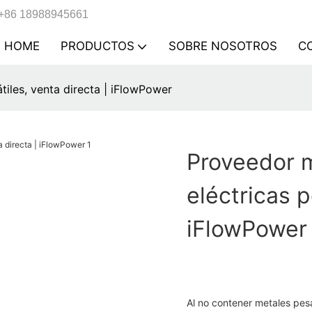
+86 18988945661
HOME
PRODUCTOS
SOBRE NOSOTROS
C
tiles, venta directa | iFlowPower
Proveedor m
eléctricas p
iFlowPower
Al no contener metales pes