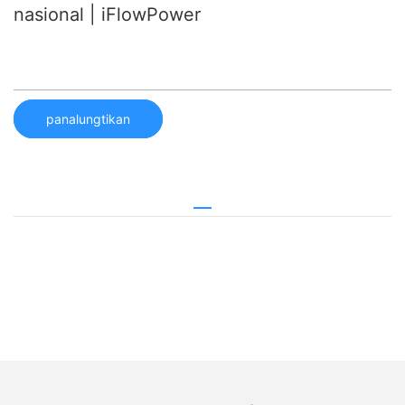
nasional | iFlowPower
panalungtikan