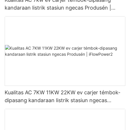
kandaraan listrik stasiun ngecas Produsén |
iFlowPower3
Kualitas AC 7KW 11KW 22KW ev carjer témbok-
dipasang kandaraan listrik stasiun ngecas
Produsén | iFlowPower2