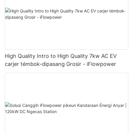
High Quality Intro to High Quality 7kw AC EV
carjer témbok-dipasang Grosir - iFlowpower