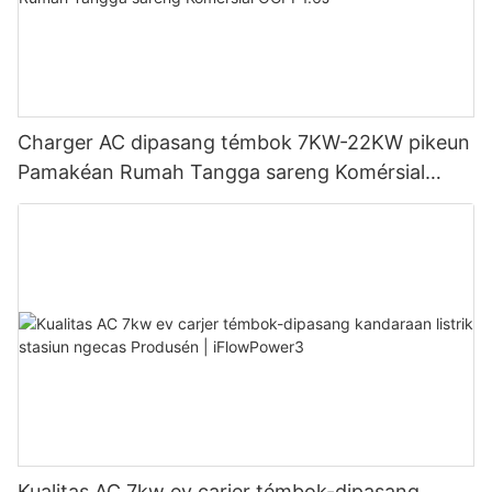
Charger AC dipasang témbok 7KW-22KW pikeun
Pamakéan Rumah Tangga sareng Komérsial
OCPP1.6J
Kualitas AC 7kw ev carjer témbok-dipasang