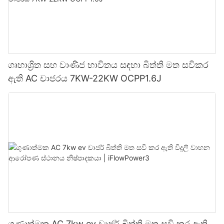
ගෘහාශ්‍රිත සහ වාණිජ භාවිතය සඳහා බිත්ති මත සවිකර
ඇති AC චාජරය 7KW-22KW OCPP1.6J
ගුණාත්මක AC 7kw ev චාජර් බිත්ති මත සවි කර ඇති