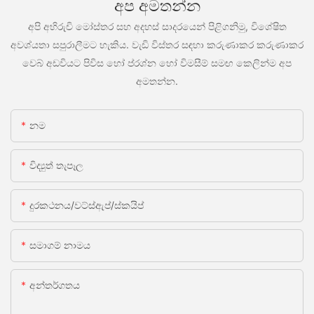
අප අමතන්න
අපි අභිරුචි මෝස්තර සහ අදහස් සාදරයෙන් පිළිගනිමු, විශේෂිත
අවශ්යතා සපුරාලීමට හැකිය. වැඩි විස්තර සඳහා කරුණාකර කරුණාකර
වෙබ් අඩවියට පිවිස හෝ ප්රශ්න හෝ විමසීම් සමඟ කෙලින්ම අප
අමතන්න.
නම
විද්‍යුත් තැපෑල
දුරකථනය/වට්ස්ඇප්/ස්කයිප්
සමාගම් නාමය
අන්තර්ගතය