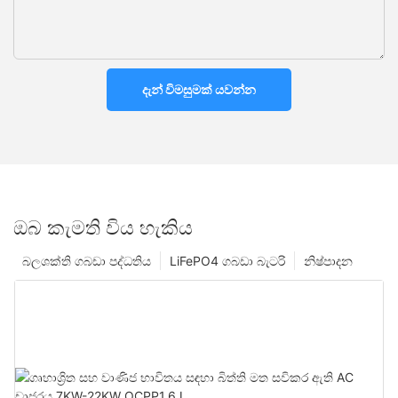
දැන් විමසුමක් යවන්න
ඔබ කැමති විය හැකිය
බලශක්ති ගබඩා පද්ධතිය
LiFePO4 ගබඩා බැටරි
නිෂ්පාදන