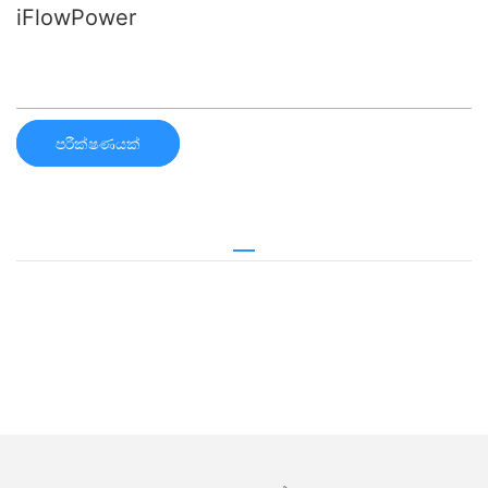
iFlowPower
පරීක්ෂණයක්