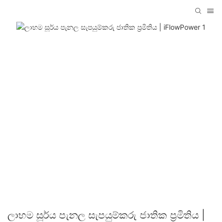
ලාභම සූර්ය පැනල සැපයුම්කරු ජාතික ප්‍රමිතිය |