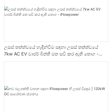
උසස් තත්ත්වයේ හැඳින්වීම සඳහා උසස් තත්ත්වයේ
7kw AC EV චාජර් බිත්ති මත සවි කර ඇති තොග -
iFlowpower