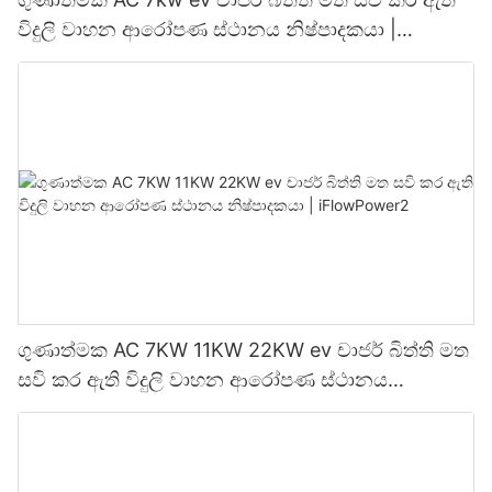
විදුලි වාහන ආරෝපණ ස්ථානය නිෂ්පාදකයා |
iFlowPower3
ගුණාත්මක AC 7KW 11KW 22KW ev චාජර් බිත්ති මත
සවි කර ඇති විදුලි වාහන ආරෝපණ ස්ථානය
නිෂ්පාදකයා | iFlowPower2