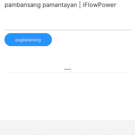
pambansang pamantayan | iFlowPower
pagtatanong