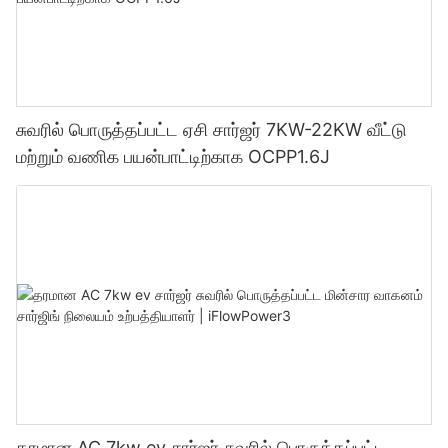
சுவரில் பொருத்தப்பட்ட ஏசி சார்ஜர் 7KW-22KW வீட்டு
மற்றும் வணிக பயன்பாட்டிற்காக OCPP1.6J
தரமான AC 7kw ev சார்ஜர் சுவரில் பொருத்தப்பட்ட