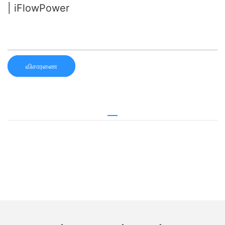
| iFlowPower
விசாரணை