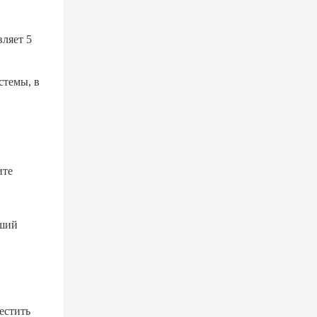
ляет 5
стемы, в
ите
оший
естить