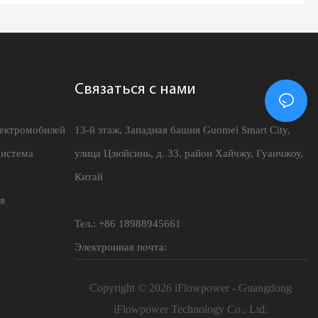
Связаться с нами
лектромобилей
13-й этаж, Западная башня Guomei Smart City,
система
улица Цзюйсинь, д. 33, район Хайчжу, Гуанчжоу,
Китай
я
Тел.: +86 18988945661
Электронная почта:
Copyright © 2026 iFlowpower - Guangdong
iFlowpower Technology Co., Ltd.