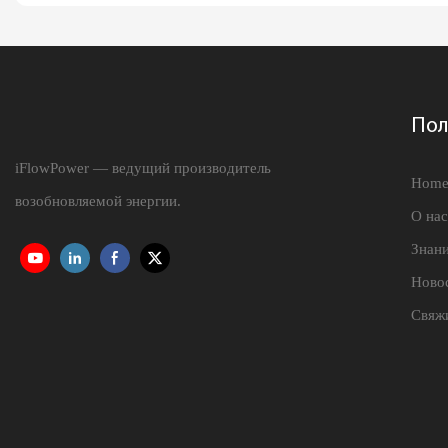
Пол
iFlowPower — ведущий производитель
Hom
возобновляемой энергии.
О нас
Знан
Ново
Свяжи