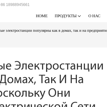
+86 18988945661
HOME
ПРОДУКТЫ
О НАС
ые электростанции популярны как в домах, так и на предприяти
ые Электростанции 
омах, Так И На 
скольку Они 