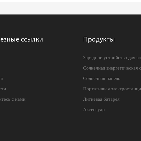
езные ссылки
Продукты
e
Зарядное устройство для э
Солнечная энергетическая 
ия
Солнечная панель
сти
Портативная электростанци
тесь с нами
Литиевая батарея
Аксессуар