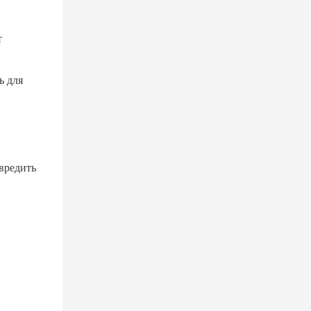
т
ь для
вредить