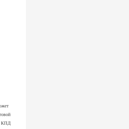
ожет
товой
. КПД