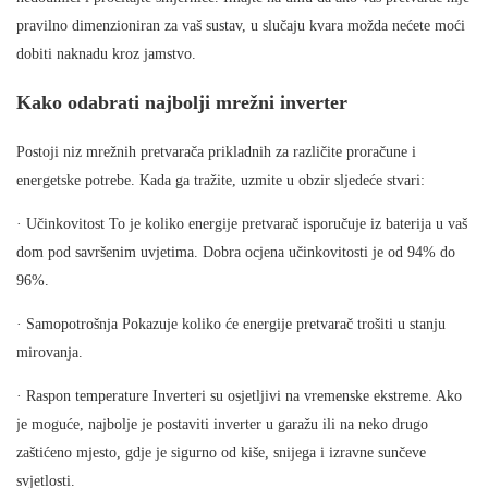
pravilno dimenzioniran za vaš sustav, u slučaju kvara možda nećete moći
dobiti naknadu kroz jamstvo.
Kako odabrati najbolji mrežni inverter
Postoji niz mrežnih pretvarača prikladnih za različite proračune i
energetske potrebe. Kada ga tražite, uzmite u obzir sljedeće stvari:
· Učinkovitost To je koliko energije pretvarač isporučuje iz baterija u vaš
dom pod savršenim uvjetima. Dobra ocjena učinkovitosti je od 94% do
96%.
· Samopotrošnja Pokazuje koliko će energije pretvarač trošiti u stanju
mirovanja.
· Raspon temperature Inverteri su osjetljivi na vremenske ekstreme. Ako
je moguće, najbolje je postaviti inverter u garažu ili na neko drugo
zaštićeno mjesto, gdje je sigurno od kiše, snijega i izravne sunčeve
svjetlosti.