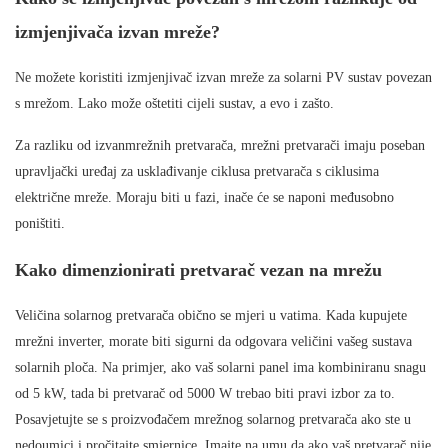
izmjenjivača izvan mreže?
Ne možete koristiti izmjenjivač izvan mreže za solarni PV sustav povezan
s mrežom. Lako može oštetiti cijeli sustav, a evo i zašto.
Za razliku od izvanmrežnih pretvarača, mrežni pretvarači imaju poseban
upravljački uređaj za usklađivanje ciklusa pretvarača s ciklusima
električne mreže. Moraju biti u fazi, inače će se naponi međusobno
poništiti.
Kako dimenzionirati pretvarač vezan na mrežu
Veličina solarnog pretvarača obično se mjeri u vatima. Kada kupujete
mrežni inverter, morate biti sigurni da odgovara veličini vašeg sustava
solarnih ploča. Na primjer, ako vaš solarni panel ima kombiniranu snagu
od 5 kW, tada bi pretvarač od 5000 W trebao biti pravi izbor za to.
Posavjetujte se s proizvođačem mrežnog solarnog pretvarača ako ste u
nedoumici i pročitajte smjernice. Imajte na umu da ako vaš pretvarač nije