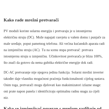
Kako rade mrežni pretvarači
PV moduli koriste solarnu energiju i pretvaraju je u istosmjernu
električnu struju (DC). Može napajati rasvjetu u vašem domu i punjače za
male uređaje, poput pametnog telefona. Ali većina kućanskih aparata radi
na izmjeničnu struju (AC). Tu na scenu stupa pretvarač: pretvara
istosmjernu struju u izmjeničnu. Učinkovitost pretvarača je blizu 100%,
što znači da gotovo da nema gubitka električne energije dok radi.
DC-AC pretvaranje nije njegova jedina funkcija. Solarni mrežni inverter
također daje vlasniku mogućnost praćenja funkcionalnosti cijelog sustava.
Osim toga, pretvarači mogu djelovati kao maksimizatori izlazne snage:
oni prate napon panela i identificiraju optimalnu radnu snagu za cijeli
niz.
Kako se izmjenjivač povezan s mrežom razlikuje od