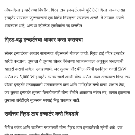
ऑफ-ग्रिड इन्व्हर्टरच्या विपरीत, ग्रिड टाय इनव्हर्टरमध्ये युटिलिटी ग्रिड सायकलसह
इन्व्हर्टर सायकल जुळण्यासाठी एक विशेष नियंत्रण उपकरण असते. ते टप्प्यात असणे
आवश्यक आहे, अन्यथा व्होल्टेज एकमेकांना रद्द करतील.
ग्रिड-बद्ध इन्व्हर्टरचा आकार कसा करायचा
सोलर इन्व्हर्टरचा आकार सामान्यतः वॅट्समध्ये मोजला जातो. ग्रिड टाई पॉवर इन्व्हर्टर
खरेदी करताना, तुम्हाला ते तुमच्या सोलर पॅनेलच्या आकारमानाला अनुकूल असल्याची
खात्री करावी लागेल. उदाहरणार्थ, जर तुमच्या सौर पॅनेल ॲरेची एकत्रित शक्ती 5kW
असेल तर 5,000 W इन्व्हर्टर त्याच्यासाठी अगदी योग्य असेल. शंका असल्यास ग्रिड टाय
सोलर इन्व्हर्टर उत्पादकाशी सल्लामसलत करा आणि मार्गदर्शक तत्त्वे वाचा. लक्षात ठेवा,
जर तुमचा इन्व्हर्टर तुमच्या सिस्टीमसाठी योग्य रीतीने आकारात नसेल तर, खराब झाल्यास
तुम्हाला वॉरंटीद्वारे नुकसान भरपाई मिळू शकणार नाही.
सर्वोत्तम ग्रिड टाय इन्व्हर्टर कसे निवडावे
विविध बजेट आणि ऊर्जेच्या गरजांसाठी योग्य ग्रिड टाय इनव्हर्टरची श्रेणी आहे. एक