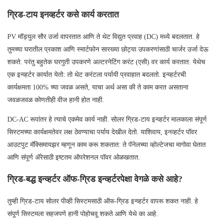
ग्रिड-टाय इनव्हर्टर कसे कार्य करतात
PV मॉड्युल सौर उर्जा वापरतात आणि ते थेट विद्युत प्रवाह (DC) मध्ये बदलतात. हे
तुमच्या घरातील प्रकाश आणि स्मार्टफोन सारख्या छोट्या उपकरणांसाठी चार्जर उर्जा देऊ
शकते. परंतु बहुतेक घरगुती उपकरणे अल्टरनेटिंग करंट (एसी) वर कार्य करतात. येथेच
एक इन्व्हर्टर कार्यात येतो: तो थेट करंटला पर्यायी प्रवाहात बदलतो. इन्व्हर्टरची
कार्यक्षमता 100% च्या जवळ असते, याचा अर्थ असा की ते काम करत असताना
जवळजवळ कोणतीही वीज हानी होत नाही.
DC-AC रूपांतर हे त्याचे एकमेव कार्य नाही. सोलर ग्रिड-टाय इन्व्हर्टर मालकाला संपूर्ण
सिस्टमच्या कार्यक्षमतेवर लक्ष ठेवण्याचा पर्याय देखील देतो. याशिवाय, इनव्हर्टर पॉवर
आउटपुट मॅक्सिमायझर म्हणून काम करू शकतात: ते पॅनेलच्या व्होल्टेजचा मागोवा घेतात
आणि संपूर्ण ॲरेसाठी इष्टतम ऑपरेशनल पॉवर ओळखतात.
ग्रिड-बद्ध इन्व्हर्टर ऑफ-ग्रिड इन्व्हर्टरपेक्षा वेगळे कसे आहे?
तुम्ही ग्रिड-टाय सोलर पीव्ही सिस्टमसाठी ऑफ-ग्रिड इन्व्हर्टर वापरू शकत नाही. हे
संपूर्ण सिस्टमला सहजपणे हानी पोहोचवू शकते आणि येथे का आहे.