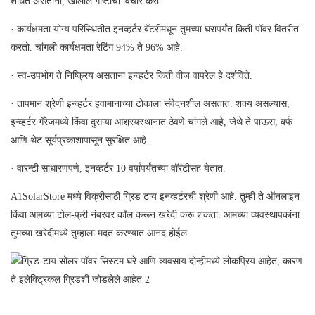
शोधत असताना, खालील गोष्टींचा विचार करा:
· कार्यक्षमता योग्य परिस्थितीत इनव्हर्टर बॅटरीमधून तुमच्या घरापर्यंत किती पॉवर वितरीत
करतो. चांगली कार्यक्षमता रेटिंग 94% ते 96% आहे.
· स्व-उपभोग ते निष्क्रिय असताना इन्व्हर्टर किती वीज वापरेल हे दर्शविते.
· तापमान श्रेणी इन्व्हर्टर हवामानाच्या टोकाला संवेदनशील असतात. शक्य असल्यास,
इन्व्हर्टर गॅरेजमध्ये किंवा दुसऱ्या आश्रयस्थानात ठेवणे चांगले आहे, जेथे ते पाऊस, बर्फ
आणि थेट सूर्यप्रकाशापासून सुरक्षित आहे.
· वारन्टी साधारणपणे, इनव्हर्टर 10 वर्षांपर्यंतच्या वॉरंटीसह येतात.
A1SolarStore मध्ये विक्रीसाठी ग्रिड टाय इनव्हर्टरची श्रेणी आहे. तुम्ही ते ऑनलाइन
किंवा आमच्या टोल-फ्री नंबरवर कॉल करून खरेदी करू शकता. आमच्या व्यवस्थापकांना
तुमच्या खरेदीमध्ये तुम्हाला मदत करण्यात आनंद होईल.