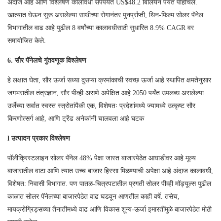
अंदाज आहे आणि विश्लेषण कालावधी संपेपर्यंत US$48.2 बिलियन पर्यंत पोहोचेल.
खात्यात घेऊन सुरू असलेल्या साथीच्या रोगानंतर पुनर्प्राप्ती, थिन-फिल्म सोलर पॅनेल
विभागातील वाढ आहे पुढील 8 वर्षांच्या कालावधीसाठी सुधारित 8.9% CAGR वर
समायोजित केले.
6. सौर पॅनेलचे गुंतवणूक विश्लेषण
हे लक्षात घेता, सौर ऊर्जा सध्या दुसऱ्या क्रमांकाची स्वच्छ ऊर्जा आहे स्थापित क्षमतेनुसार
जगभरातील तंत्रज्ञान, सौर पीव्ही असणे अपेक्षित आहे 2050 पर्यंत उपलब्ध असलेल्या
उर्जेच्या सर्वात स्वस्त स्त्रोतांपैकी एक, विशेषतः प्रदेशांमध्ये ज्यामध्ये उत्कृष्ट सौर
किरणोत्सर्ग आहे, आणि ट्रेंड अनेकांनी चालवला आहे घटक
l उत्पादन प्रकार विश्लेषण
पॉलीक्रिस्टलाइन सोलर पॅनेल 48% पेक्षा जास्त बाजारपेठेत आघाडीवर आहे मूल्य
बाजारातील वाटा आणि त्यात उच्च बाजार हिस्सा मिळण्याची अपेक्षा आहे अंदाज कालावधी,
विशेषत: निवासी विभागात. पण पातळ-चित्रपटातील प्रगती सोलर पीव्ही मॉड्यूल्स पुढील
काळात सोलर पॅनेलच्या बाजारपेठेत वाढ घडवून आणतील काही वर्षे. तसेच,
मायक्रोग्रिड्सच्या तैनातीमध्ये वाढ आणि विकास शून्य-ऊर्जा इमारतींमुळे बाजारपेठेत मोठी