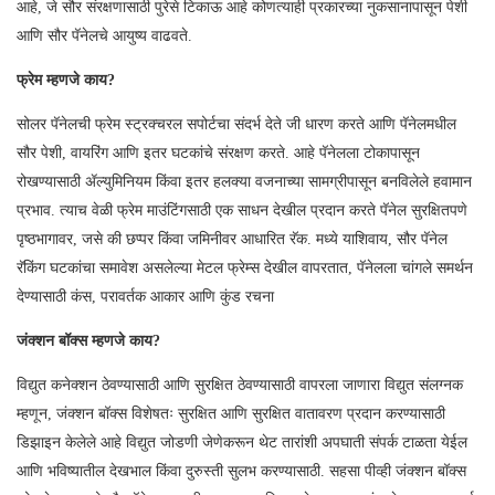
आहे, जे सौर संरक्षणासाठी पुरेसे टिकाऊ आहे कोणत्याही प्रकारच्या नुकसानापासून पेशी
आणि सौर पॅनेलचे आयुष्य वाढवते.
फ्रेम म्हणजे काय?
सोलर पॅनेलची फ्रेम स्ट्रक्चरल सपोर्टचा संदर्भ देते जी धारण करते आणि पॅनेलमधील
सौर पेशी, वायरिंग आणि इतर घटकांचे संरक्षण करते. आहे पॅनेलला टोकापासून
रोखण्यासाठी ॲल्युमिनियम किंवा इतर हलक्या वजनाच्या सामग्रीपासून बनविलेले हवामान
प्रभाव. त्याच वेळी फ्रेम माउंटिंगसाठी एक साधन देखील प्रदान करते पॅनेल सुरक्षितपणे
पृष्ठभागावर, जसे की छप्पर किंवा जमिनीवर आधारित रॅक. मध्ये याशिवाय, सौर पॅनेल
रॅकिंग घटकांचा समावेश असलेल्या मेटल फ्रेम्स देखील वापरतात, पॅनेलला चांगले समर्थन
देण्यासाठी कंस, परावर्तक आकार आणि कुंड रचना
जंक्शन बॉक्स म्हणजे काय?
विद्युत कनेक्शन ठेवण्यासाठी आणि सुरक्षित ठेवण्यासाठी वापरला जाणारा विद्युत संलग्नक
म्हणून, जंक्शन बॉक्स विशेषतः सुरक्षित आणि सुरक्षित वातावरण प्रदान करण्यासाठी
डिझाइन केलेले आहे विद्युत जोडणी जेणेकरून थेट तारांशी अपघाती संपर्क टाळता येईल
आणि भविष्यातील देखभाल किंवा दुरुस्ती सुलभ करण्यासाठी. सहसा पीव्ही जंक्शन बॉक्स