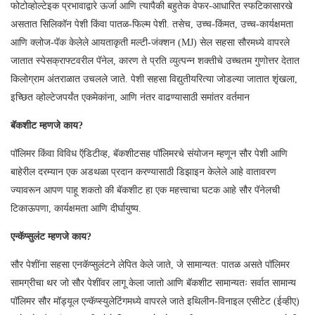
फोटोव्होल्टेइक प्रभावाद्वारे ऊर्जा आणि त्यापैकी बहुतेक वेफर-आधारित स्फटिकासारखे
असतात सिलिकॉन पेशी किंवा पातळ-फिल्म पेशी. तसेच, उच्च-किंमत, उच्च-कार्यक्षमता
आणि क्लोज-पॅक केलेले आयताकृती मल्टी-जंक्शन (MJ) सेल सहसा सौरमध्ये वापरले
जातात स्पेसक्राफ्टवरील पॅनेल, कारण ते प्रति व्युत्पन्न शक्तीचे उच्चतम गुणोत्तर देतात
किलोग्राम अंतराळात उचलले जाते. पेशी सहसा विद्युतीयरित्या जोडल्या जातात शृंखला,
इच्छित व्होल्टेजपर्यंत एकमेकांना, आणि नंतर वाढण्यासाठी समांतर वर्तमान
बॅकशीट म्हणजे काय?
पॉलिमर किंवा विविध ऍडिटीव्ह, बॅकशीटसह पॉलिमरचे संयोजन म्हणून सौर पेशी आणि
बाहेरील दरम्यान एक अडथळा प्रदान करण्यासाठी डिझाइन केलेले आहे वातावरण
ज्यावरून आपण पाहू शकतो की बॅकशीट हा एक महत्त्वाचा घटक आहे सौर पॅनेलची
टिकाऊपणा, कार्यक्षमता आणि दीर्घायुष्य.
एन्कॅप्सुलंट म्हणजे काय?
सौर पेशींना सहसा एनकॅप्सुलंटने लेपित केले जाते, जे सामान्यत: पातळ असते पॉलिमर
सामग्रीचा थर जो सौर पेशींवर लागू केला जातो आणि बॅकशीट सामान्यतः सर्वात सामान्य
पॉलिमर सौर मॉड्यूल एन्कॅप्स्युलेटिंगमध्ये वापरले जाते इथिलीन-विनाइल एसीटेट (ईव्हीए)