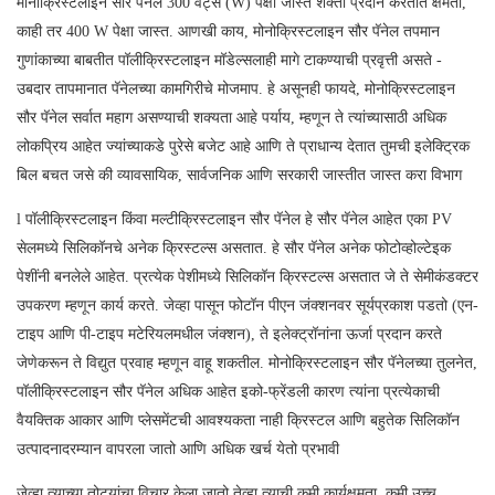
मोनोक्रिस्टलाइन सौर पॅनेल 300 वॅट्स (W) पेक्षा जास्त शक्ती प्रदान करतात क्षमता,
काही तर 400 W पेक्षा जास्त. आणखी काय, मोनोक्रिस्टलाइन सौर पॅनेल तपमान
गुणांकाच्या बाबतीत पॉलीक्रिस्टलाइन मॉडेल्सलाही मागे टाकण्याची प्रवृत्ती असते -
उबदार तापमानात पॅनेलच्या कामगिरीचे मोजमाप. हे असूनही फायदे, मोनोक्रिस्टलाइन
सौर पॅनेल सर्वात महाग असण्याची शक्यता आहे पर्याय, म्हणून ते त्यांच्यासाठी अधिक
लोकप्रिय आहेत ज्यांच्याकडे पुरेसे बजेट आहे आणि ते प्राधान्य देतात तुमची इलेक्ट्रिक
बिल बचत जसे की व्यावसायिक, सार्वजनिक आणि सरकारी जास्तीत जास्त करा विभाग
l पॉलीक्रिस्टलाइन किंवा मल्टीक्रिस्टलाइन सौर पॅनेल हे सौर पॅनेल आहेत एका PV
सेलमध्ये सिलिकॉनचे अनेक क्रिस्टल्स असतात. हे सौर पॅनेल अनेक फोटोव्होल्टेइक
पेशींनी बनलेले आहेत. प्रत्येक पेशीमध्ये सिलिकॉन क्रिस्टल्स असतात जे ते सेमीकंडक्टर
उपकरण म्हणून कार्य करते. जेव्हा पासून फोटॉन पीएन जंक्शनवर सूर्यप्रकाश पडतो (एन-
टाइप आणि पी-टाइप मटेरियलमधील जंक्शन), ते इलेक्ट्रॉनांना ऊर्जा प्रदान करते
जेणेकरून ते विद्युत प्रवाह म्हणून वाहू शकतील. मोनोक्रिस्टलाइन सौर पॅनेलच्या तुलनेत,
पॉलीक्रिस्टलाइन सौर पॅनेल अधिक आहेत इको-फ्रेंडली कारण त्यांना प्रत्येकाची
वैयक्तिक आकार आणि प्लेसमेंटची आवश्यकता नाही क्रिस्टल आणि बहुतेक सिलिकॉन
उत्पादनादरम्यान वापरला जातो आणि अधिक खर्च येतो प्रभावी
जेव्हा त्याच्या तोट्यांचा विचार केला जातो तेव्हा त्याची कमी कार्यक्षमता, कमी उच्च