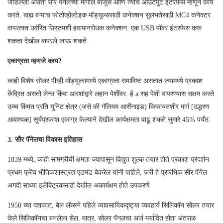
जोडलेला असतो सौर पॅनेलच्या मागील बाजूस आणि त्याचे आउटपुट इंटरफेस म्हणून कार्य
करते. बाह्य बऱ्याच फोटोव्होल्टेइक मॉड्यूल्ससाठी कनेक्शन सुलभतेसाठी MC4 कनेक्टर
वापरतात उर्वरित सिस्टमशी हवामानरोधक कनेक्शन. एक USB पॉवर इंटरफेस करू
शकता देखील वापरले जाऊ शकते.
एकाग्रता म्हणजे काय?
काही विशेष सोलर पीव्ही मॉड्यूल्समध्ये एकाग्रता समाविष्ट असतात ज्यामध्ये प्रकाश
केंद्रित असतो लेन्स किंवा आरशांद्वारे लहान पेशींवर. हे a सह पेशी वापरण्यास सक्षम करते
उच्च किंमत प्रति युनिट क्षेत्र (जसे की गॅलियम आर्सेनाइड) किफायतशीर मार्ग [उद्धरण
आवश्यक] सूर्यप्रकाश एकाग्र केल्याने देखील कार्यक्षमता वाढू शकते सुमारे 45% पर्यंत.
3. सौर पॅनेलचा विकास इतिहास
1839 मध्ये, काही सामग्रीची क्षमता ज्यापासून विद्युत शुल्क तयार होते प्रकाश प्रदर्शन
प्रथम फ्रेंच भौतिकशास्त्रज्ञ एडमंड बेकरेल यांनी पाहिले, जरी हे प्रारंभिक सौर पॅनेल
अगदी साध्या इलेक्ट्रिकसाठी देखील अकार्यक्षम होते उपकरणे
1950 च्या दशकात, बेल लॅब्सने पहिले व्यावसायिकदृष्ट्या व्यवहार्य सिलिकॉन सोलर तयार
केले सिलिकॉनचा बनलेला सेल. मात्र, सोलर पॅनलचा अर्ज मर्यादित होता अंतराळ