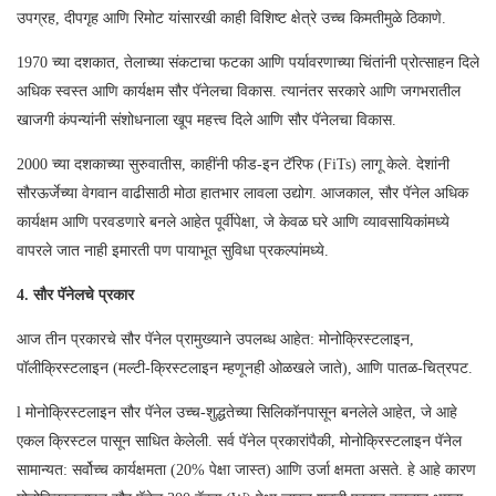
उपग्रह, दीपगृह आणि रिमोट यांसारखी काही विशिष्ट क्षेत्रे उच्च किमतीमुळे ठिकाणे.
1970 च्या दशकात, तेलाच्या संकटाचा फटका आणि पर्यावरणाच्या चिंतांनी प्रोत्साहन दिले
अधिक स्वस्त आणि कार्यक्षम सौर पॅनेलचा विकास. त्यानंतर सरकारे आणि जगभरातील
खाजगी कंपन्यांनी संशोधनाला खूप महत्त्व दिले आणि सौर पॅनेलचा विकास.
2000 च्या दशकाच्या सुरुवातीस, काहींनी फीड-इन टॅरिफ (FiTs) लागू केले. देशांनी
सौरऊर्जेच्या वेगवान वाढीसाठी मोठा हातभार लावला उद्योग. आजकाल, सौर पॅनेल अधिक
कार्यक्षम आणि परवडणारे बनले आहेत पूर्वीपेक्षा, जे केवळ घरे आणि व्यावसायिकांमध्ये
वापरले जात नाही इमारती पण पायाभूत सुविधा प्रकल्पांमध्ये.
4. सौर पॅनेलचे प्रकार
आज तीन प्रकारचे सौर पॅनेल प्रामुख्याने उपलब्ध आहेत: मोनोक्रिस्टलाइन,
पॉलीक्रिस्टलाइन (मल्टी-क्रिस्टलाइन म्हणूनही ओळखले जाते), आणि पातळ-चित्रपट.
l मोनोक्रिस्टलाइन सौर पॅनेल उच्च-शुद्धतेच्या सिलिकॉनपासून बनलेले आहेत, जे आहे
एकल क्रिस्टल पासून साधित केलेली. सर्व पॅनेल प्रकारांपैकी, मोनोक्रिस्टलाइन पॅनेल
सामान्यत: सर्वोच्च कार्यक्षमता (20% पेक्षा जास्त) आणि उर्जा क्षमता असते. हे आहे कारण