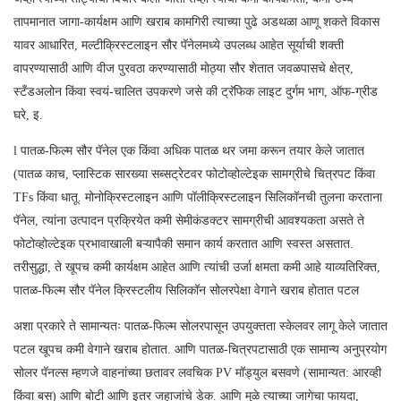
तापमानात जागा-कार्यक्षम आणि खराब कामगिरी त्याच्या पुढे अडथळा आणू शकते विकास
यावर आधारित, मल्टीक्रिस्टलाइन सौर पॅनेलमध्ये उपलब्ध आहेत सूर्याची शक्ती
वापरण्यासाठी आणि वीज पुरवठा करण्यासाठी मोठ्या सौर शेतात जवळपासचे क्षेत्र,
स्टँडअलोन किंवा स्वयं-चालित उपकरणे जसे की ट्रॅफिक लाइट दुर्गम भाग, ऑफ-ग्रीड
घरे, इ.
l पातळ-फिल्म सौर पॅनेल एक किंवा अधिक पातळ थर जमा करून तयार केले जातात
(पातळ काच, प्लास्टिक सारख्या सब्सट्रेटवर फोटोव्होल्टेइक सामग्रीचे चित्रपट किंवा
TFs किंवा धातू. मोनोक्रिस्टलाइन आणि पॉलीक्रिस्टलाइन सिलिकॉनची तुलना करताना
पॅनेल, त्यांना उत्पादन प्रक्रियेत कमी सेमीकंडक्टर सामग्रीची आवश्यकता असते ते
फोटोव्होल्टेइक प्रभावाखाली बऱ्यापैकी समान कार्य करतात आणि स्वस्त असतात.
तरीसुद्धा, ते खूपच कमी कार्यक्षम आहेत आणि त्यांची उर्जा क्षमता कमी आहे याव्यतिरिक्त,
पातळ-फिल्म सौर पॅनेल क्रिस्टलीय सिलिकॉन सोलरपेक्षा वेगाने खराब होतात पटल
अशा प्रकारे ते सामान्यतः पातळ-फिल्म सोलरपासून उपयुक्तता स्केलवर लागू केले जातात
पटल खूपच कमी वेगाने खराब होतात. आणि पातळ-चित्रपटासाठी एक सामान्य अनुप्रयोग
सोलर पॅनल्स म्हणजे वाहनांच्या छतावर लवचिक PV मॉड्युल बसवणे (सामान्यत: आरव्ही
किंवा बस) आणि बोटी आणि इतर जहाजांचे डेक. आणि मुळे त्याच्या जागेचा फायदा,