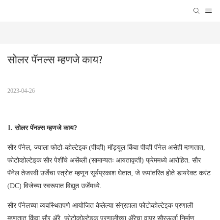
सोलर पॅनल्स म्हणजे काय?
2023-04-26
1. सोलर पॅनल्स म्हणजे काय?
सौर पॅनेल, ज्याला फोटो-व्होल्टेइक (पीव्ही) मॉड्यूल किंवा पीव्ही पॅनेल असेही म्हणतात,
फोटोव्होल्टेइक सौर पेशींचे असेंब्ली (सामान्यतः आयताकृती) फ्रेममध्ये आरोहित. सौर
पॅनेल तेजस्वी उर्जेचा स्त्रोत म्हणून सूर्यप्रकाश घेतात, जे रूपांतरित होते डायरेक्ट करंट
(DC) विजेच्या स्वरूपात विद्युत उर्जेमध्ये.
सौर पॅनेलच्या व्यवस्थितपणे आयोजित केलेल्या संग्रहाला फोटोव्होल्टेइक प्रणाली
म्हणतात किंवा सौर ॲरे. फोटोव्होल्टेइक प्रणालीच्या ॲरेचा वापर सौरऊर्जा निर्माण