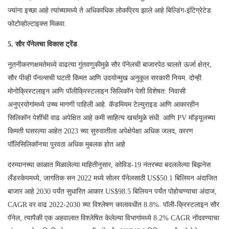
ज्यांना इच्छा आहे त्यांच्यामध्ये ते अधिकाधिक लोकप्रिय झाले आहे बिल्डिंग-इंटिग्रेटेड
फोटोव्होल्टाइक्स मिळवा.
5. सौर पॅनेलचा विकास ट्रेंड
नूतनीकरणक्षमतेमध्ये वाढत्या गुंतवणुकीमुळे सौर पॅनेलची बाजारपेठ चालते ऊर्जा क्षेत्र,
सौर पीव्ही पॅनल्सची घटती किंमत आणि उदयोन्मुख अनुकूल सरकारी नियम. दोन्ही
मोनोक्रिस्टलाइन आणि पॉलीक्रिस्टलाइन सिलिकॉन पेशी विशेषत: निवासी
अनुप्रयोगांमध्ये उच्च मागणी पाहिली आहे. कॅडमियम टेल्युराइड आणि आकारहीन
सिलिकॉन पेशींची वाढ अपेक्षित आहे कमी साहित्य खर्चामुळे संधी. आणि PV मॉड्यूलच्या
किमती घसरल्या आहेत 2023 च्या सुरुवातीला अपेक्षेपेक्षा अधिक जलद, कारण
पॉलिसिलिकॉनचा पुरवठा अधिक मुबलक होत आहे
दरम्यानच्या काळात मिळालेल्या माहितीनुसार, कोविड-19 नंतरच्या बदललेल्या बिझनेस
लँडस्केपमध्ये, जागतिक सन 2022 मध्ये सोलर पॅनेलसाठी US$50.1 बिलियन अंदाजित
बाजार आहे 2030 पर्यंत सुधारित आकार US$98.5 बिलियन पर्यंत पोहोचण्याचा अंदाज,
CAGR वर वाढ 2022-2030 च्या विश्लेषण कालावधीत 8.8%. पॉली-क्रिस्टलाइन सौर
पॅनेल, त्यापैकी एक अहवालात विश्लेषित केलेल्या विभागांमध्ये 8.2% CAGR नोंदवण्याचा