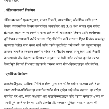
मागणी वाढेल.
l अंतिम वापरकर्ता विश्लेषण
अंतिम वापरकर्ता प्रकारानुसार, बाजार निवासी, व्यावसायिक, औद्योगिक आणि इतर
विभाग. व्यावसायिक विभाग बाजारपेठेत आघाडीवर आहे 33% पेक्षा जास्त मूल्य मार्केट
शेअरसह कारण त्यांना लक्षणीय गरज आहे त्यांची दीर्घकालीन टिकाव आणि कार्यक्षमता
सुनिश्चित करण्यासाठी उर्जेचे प्रमाण सीए ऑपरेटिंग कमी करताना ग्रिड विजेवर अवलंबून
राहण्यास देखील मदत करते खर्च आणि कार्बन फूटप्रिंट कमी करणे. पण बहुमतापासून
सरकार जागतिक स्तरावर लक्षणीय सोबत नेट मीटरिंग कायदा लागू केला आहे निवासी
सेटअपमध्ये सौर यंत्रणा बसविण्यावर अनुदान. या पेशी आहेत त्यांच्या तुलनेत स्वस्त
किंमतीमुळे निवासी विभागात सहजपणे वापरला जातो मोनो-क्रिस्टलाइन सौर पेशींना.
l प्रादेशिक विश्लेषण
आकडेवारीनुसार, आशिया-पॅसिफिक क्षेत्र मूल्य बाजारपेठेत वर्चस्व गाजवत आहे शेअर
कारण आशिया-पॅसिफिक हा जगातील सर्वात मोठा प्रदेश आहे लोक राहतात. हा प्रदेश
चीनचेही घर आहे, ज्यात लक्षणीय आहे पॉलीक्रिस्टलाइन सौर पेशींची उत्पादन क्षमता जी
मागणी पूर्ण करते प्रदेशाचा. आणि अंतर्गत सौर उत्पादन युनिट्स स्थापन करण्याची