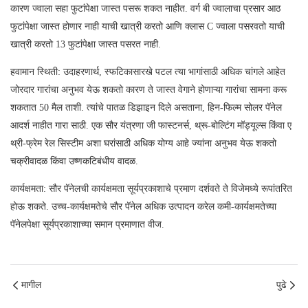
कारण ज्वाला सहा फुटांपेक्षा जास्त पसरू शकत नाहीत. वर्ग बी ज्वालाचा प्रसार आठ
फुटांपेक्षा जास्त होणार नाही याची खात्री करतो आणि क्लास C ज्वाला पसरवतो याची
खात्री करतो 13 फुटांपेक्षा जास्त पसरत नाही.
हवामान स्थिती: उदाहरणार्थ, स्फटिकासारखे पटल त्या भागांसाठी अधिक चांगले आहेत
जोरदार गारांचा अनुभव येऊ शकतो कारण ते जास्त वेगाने होणाऱ्या गारांचा सामना करू
शकतात 50 मैल ताशी. त्यांचे पातळ डिझाइन दिले असताना, हिन-फिल्म सोलर पॅनेल
आदर्श नाहीत गारा साठी. एक सौर यंत्रणा जी फास्टनर्स, थ्रू-बोल्टिंग मॉड्यूल्स किंवा ए
थ्री-फ्रेम रेल सिस्टीम अशा घरांसाठी अधिक योग्य आहे ज्यांना अनुभव येऊ शकतो
चक्रीवादळ किंवा उष्णकटिबंधीय वादळ.
कार्यक्षमता: सौर पॅनेलची कार्यक्षमता सूर्यप्रकाशाचे प्रमाण दर्शवते ते विजेमध्ये रूपांतरित
होऊ शकते. उच्च-कार्यक्षमतेचे सौर पॅनेल अधिक उत्पादन करेल कमी-कार्यक्षमतेच्या
पॅनेलपेक्षा सूर्यप्रकाशाच्या समान प्रमाणात वीज.
मागील
पुढे