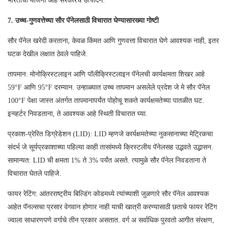
भारताची योजना आहे सरकारचे उत्पादन.
7. उच्च-गुणवत्तेच्या सौर पॅनेलसाठी विचारात घेण्यासारख्या गोष्टी
सौर पॅनेल खरेदी करताना, केवळ किंमत आणि गुणवत्ता विचारात घेणे आवश्यक नाही, इतर
घटक देखील लक्षात ठेवले पाहिजे.
तापमान: मोनोक्रिस्टलाइन आणि पॉलीक्रिस्टलाइन पॅनेलची कार्यक्षमता शिखर आहे
59°F आणि 95°F दरम्यान. उन्हाळ्यात उच्च तापमान असलेले प्रदेश जे मे सौर पॅनेल
100°F पेक्षा जास्त अंतर्गत तापमानापर्यंत पोहोचू शकते कार्यक्षमतेच्या पातळीत घट.
इन्व्हर्टर निवडताना, ते आवश्यक आहे स्थिती विचारात घ्या.
प्रकाश-प्रेरित डिग्रेडेशन (LID): LID म्हणजे कार्यक्षमतेच्या नुकसानाच्या मेट्रिकचा
संदर्भ जे सूर्यप्रकाशाच्या पहिल्या काही तासांमध्ये क्रिस्टलीय पॅनेलसह उद्भवते उद्भासन.
सामान्यत: LID ची क्षमता 1% ते 3% पर्यंत असते. त्यामुळे सौर पॅनेल निवडताना ते
विचारात घेतले पाहिजे.
फायर रेटिंग: आंतरराष्ट्रीय बिल्डिंग कोडमध्ये त्यांच्याशी जुळणारे सौर पॅनेल आवश्यक
आहेत पॅनल्सचा प्रसार वेगवान होणार नाही याची खात्री करण्यासाठी छताचे फायर रेटिंग
ज्वाला साधारणपणे वर्गाचे तीन प्रकार असतात. वर्ग अ सर्वाधिक पुरवतो आगीत संरक्षण,