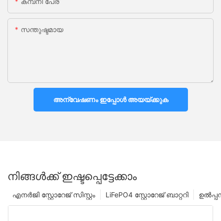
കമ്പനി പേര്
സന്തുഷ്ടമായ
അന്വേഷണം ഇപ്പോൾ അയയ്ക്കുക
നിങ്ങൾക്ക് ഇഷ്ടപ്പെട്ടേക്കാം
എനർജി സ്റ്റോറേജ് സിസ്റ്റം
LiFePO4 സ്റ്റോറേജ് ബാറ്ററി
ഉൽപ്പന