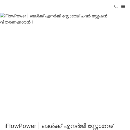
iFlowPower | ബൾക്ക് എനർജി സ്റ്റോറേജ്