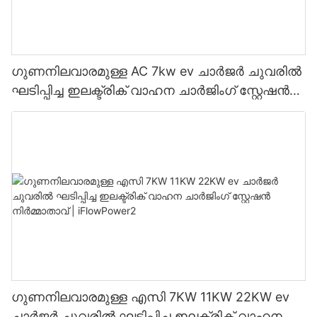
ഗുണനിലവാരമുള്ള AC 7kw ev ചാർജർ ചുവരിൽ
ഘടിപ്പിച്ച ഇലക്ട്രിക് വാഹന ചാർജിംഗ് സ്റ്റേഷൻ
നിർമ്മാതാവ് | iFlowPower3
ഗുണനിലവാരമുള്ള എസി 7KW 11KW 22KW ev
ചാർജർ ചുവരിൽ ഘടിപ്പിച്ച ഇലക്ട്രിക് വാഹന