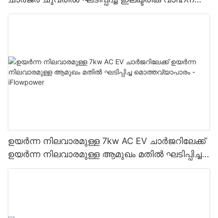
ചാർജിംഗ് സ്റ്റേഷൻ നിർമ്മാതാവ് | iFlowPower2
ഉയർന്ന നിലവാരമുള്ള 7kw AC EV ചാർജറിലേക്ക്
ഉയർന്ന നിലവാരമുള്ള ആമുഖം മതിൽ ഘടിപ്പിച്ച
മൊത്തവ്യാപാരം - iFlowpower