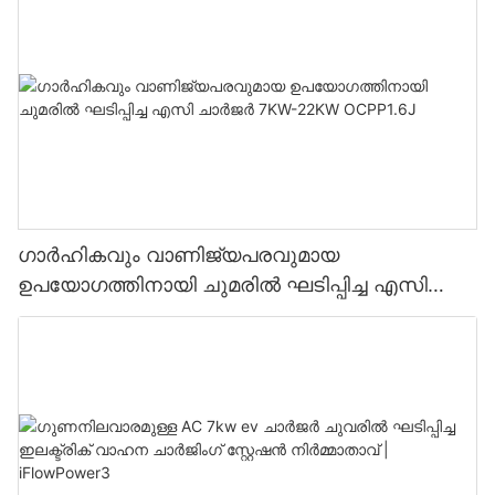
ഗാർഹികവും വാണിജ്യപരവുമായ
ഉപയോഗത്തിനായി ചുമരിൽ ഘടിപ്പിച്ച എസി
ചാർജർ 7KW-22KW OCPP1.6J