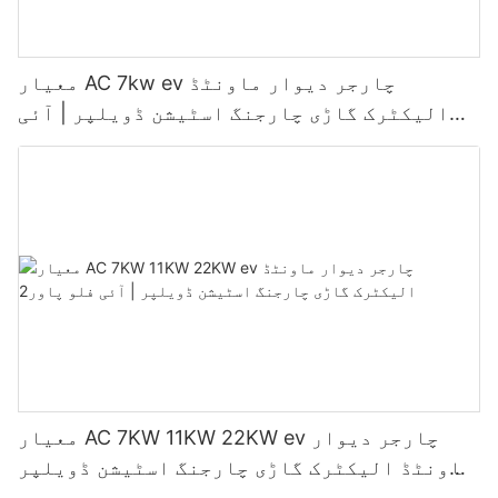
معیار AC 7kw ev چارجر دیوار ماونٹڈ
الیکٹرک گاڑی چارجنگ اسٹیشن ڈویلپر | آئی
فلو پاور3
معیار AC 7KW 11KW 22KW ev چارجر دیوار
ماونٹڈ الیکٹرک گاڑی چارجنگ اسٹیشن ڈویلپر
| آئی فلو پاور2