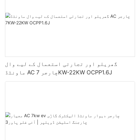
گھریلو اور تجارتی استعمال کے لیے وال
ماونٹڈ AC چارجر 7KW-22KW OCPP1.6J