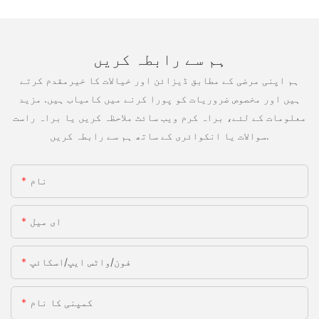
ہم سے رابطہ کریں
ہم اپنی مرضی کے مطابق ڈیزائن اور خیالات کا خیرمقدم کرتے
ہیں اور مخصوص ضروریات کو پورا کرنے میں کامیاب ہیں. مزید
معلومات کے لئے، براہ کرم ویب سائٹ ملاحظہ کریں یا براہ راست
سوالات یا انکوائری کے ساتھ ہم سے رابطہ کریں.
نام
ای میل
فون/واٹس ایپ/اسکائپ
کمپنی کا نام