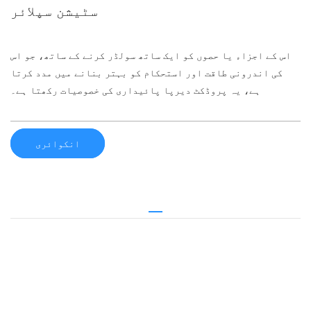
سٹیشن سپلائر
اس کے اجزاء یا حصوں کو ایک ساتھ سولڈر کرنے کے ساتھ، جو اس
کی اندرونی طاقت اور استحکام کو بہتر بنانے میں مدد کرتا
ہے، یہ پروڈکٹ دیرپا پائیداری کی خصوصیات رکھتا ہے۔
انکوائری