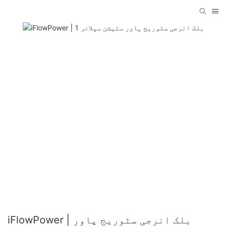
iFlowPower | بلک انرجی سٹوریج پاور