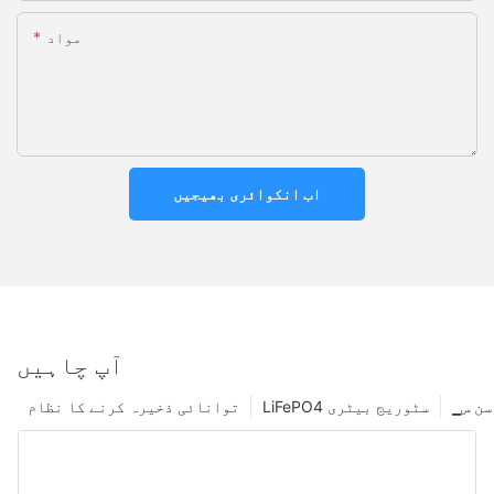
مواد
اب انکوائری بھیجیں
آپ چاہیں
 سن س
LiFePO4 سٹوریج بیٹری
توانائی ذخیرہ کرنے کا نظام