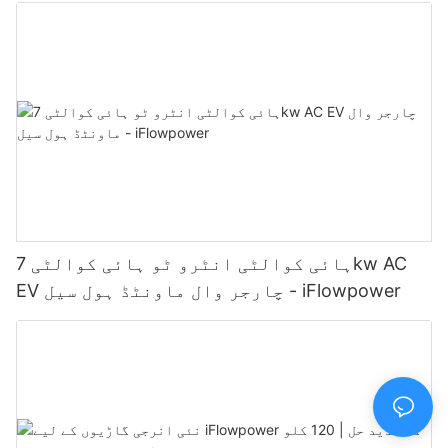
ہائی کوالٹی انٹرو ٹو ہائی کوالٹی 7kw AC
EV چارجر وال ماونٹڈ ہول سیل - iFlowpower