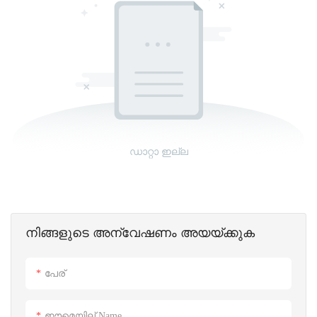
ഡാറ്റാ ഇല്ല
നിങ്ങളുടെ അന്വേഷണം അയയ്ക്കുക
പേര്
ഈമെയില് Name