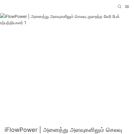
iFlowPower | அனைத்து அளவுகளிலும் செலவு