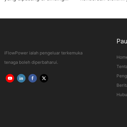
untuk Kegunaan Isi Rumah
dipasang di dindin
dan Komersial OCPP1.6J
ev Pengilang | iFl
Pau
iFlowPower ialah pengeluar terkemuka
Hom
tenaga boleh diperbaharui.
Tent
Peng
Berit
Hubu