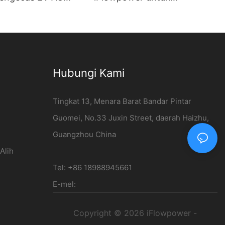
aliti Tinggi yang
Kenderaan Tenaga Baharu |
 di dinding Borong
Stesen Pengecas DC 120kW
ower
Hubungi Kami
Tingkat 13, Menara Barat Bandar Pintar
Guomei, No.33 Juxin Street, daerah Haizhu,
Guangzhou China
Alih
Tel: +86 18988945661
E-mel:
Copyright © 2026 iFlowpower -