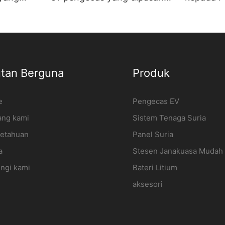
g AC 7kw
di dinding stesen
7kw Berku
owPower3
pengecasan kenderaan
dipasang
elektrik Pengeluar |
- iFlowp
iFlowPower2
tan Berguna
Produk
e
Pengecas EV
ang kami
Sistem Tenaga Suria
etahuan
Panel Suria
a
Stesen Janakuasa Mudah 
ngi kami
Bateri Litium
aksesori