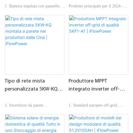
integrato per sistema
1. Batteria impilata con pannello
Prodotto principale per il 2024 -
solare Produttore |
luminoso e terminali a connessione
Accumulo di energia per balconi
iFlowPower
rapida
tutto in uno, 5kwh+5kw (batteria
integrata&inverter), plug and play,
senza necessità di installare
2. Supporta fino a 8 gruppi
ulteriore rete elettrica, facile da
installare e utilizzare, accolto
favorevolmente dai clienti di tutto
3. Singolo inverter da 5KW,
il mondo.
supporta la connessione parallela
Tipo di rete mista
Produttore MPPT
personalizzata 5KW-KQ
integrato inverter off-
montata a parete nei
grid di qualità 5KF1-A1 |
produttori dalla Cina |
iFlowPower
1. Invertitore da parete
1. Standard europeo off-grid,
iFlowPower
MPPT integrato, con
comunicazione
2. MPPT fotovoltaico integrato,