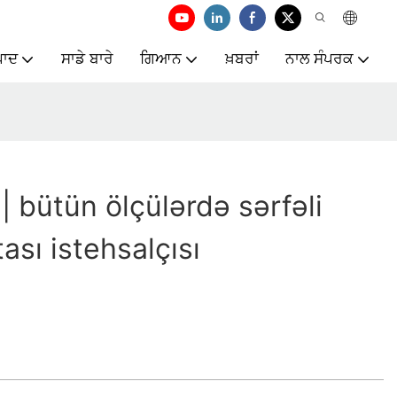
ਾਦ
ਸਾਡੇ ਬਾਰੇ
ਗਿਆਨ
ਖ਼ਬਰਾਂ
ਨਾਲ ਸੰਪਰਕ
| bütün ölçülərdə sərfəli
ası istehsalçısı