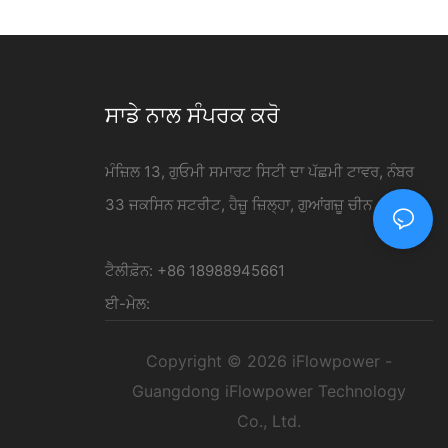
ਸਾਡੇ ਨਾਲ ਸੰਪਰਕ ਕਰੋ
ਮੰਜ਼ਿਲ 13, ਗੁਓਮੀ ਸਮਾਰਟ ਸਿਟੀ ਦਾ ਪੱਛਮੀ ਟਾਵਰ, ਨੰਬਰ
33 ਜਕਸਿਨ ਸਟਰੀਟ, ਹੈਜ਼ੂ ਜ਼ਿਲ੍ਹਾ, ਗੁਆਂਗਜ਼ੂ ਚੀਨ
ਟੈਲੀਫ਼ੋਨ: +86 18988945661
ਈ-ਮੇਲ:
Copyright © 2026 iFlowpower -
Guangdong iFlowpower Technology
Co., Ltd.