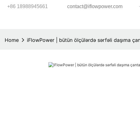
+86 18988945661
contact@iflowpower.com
Home
iFlowPower | bütün ölçülərdə sərfəli daşıma çant