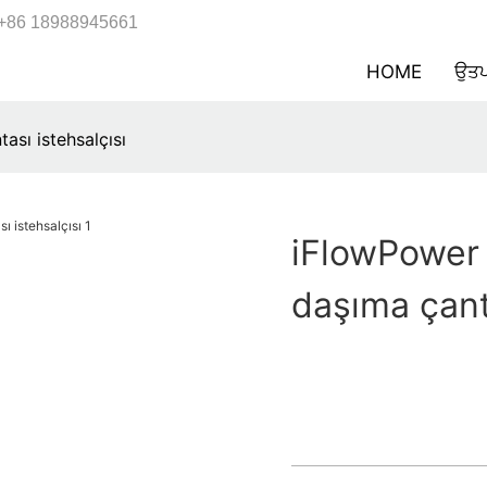
+86 18988945661
HOME
ਉਤਪ
ası istehsalçısı
iFlowPower 
daşıma çant