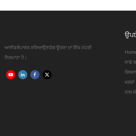
iFlowPower3
ਉਪਯ
ਆਈਫਲੋਪਾਵਰ ਨਵਿਆਉਣਯੋਗ ਊਰਜਾ ਦਾ ਇੱਕ ਮੋਹਰੀ
Hom
ਨਿਰਮਾਤਾ ਹੈ।
ਸਾਡੇ ਬ
ਗਿਆ
ਖ਼ਬਰਾਂ
ਨਾਲ ਸ