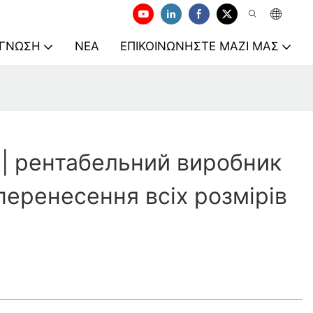
ΓΝΏΣΗ
ΝΈΑ
ΕΠΙΚΟΙΝΩΝΉΣΤΕ ΜΑΖΊ ΜΑΣ
 | рентабельний виробник
перенесення всіх розмірів