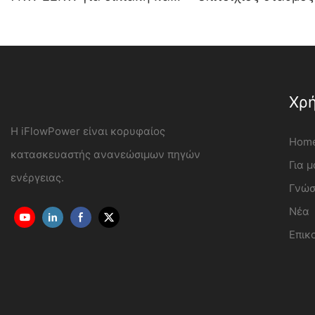
εμπορική χρήση OCPP1.6J
φόρτισης ηλεκτρικ
οχημάτων Κατασκε
iFlowPower3
Χρή
Η iFlowPower είναι κορυφαίος
Hom
κατασκευαστής ανανεώσιμων πηγών
Για μ
ενέργειας.
Γνώ
Νέα
Επικ