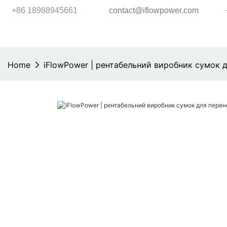
+86 18988945661
contact@iflowpower.com
Home
iFlowPower | рентабельний виробник сумок д