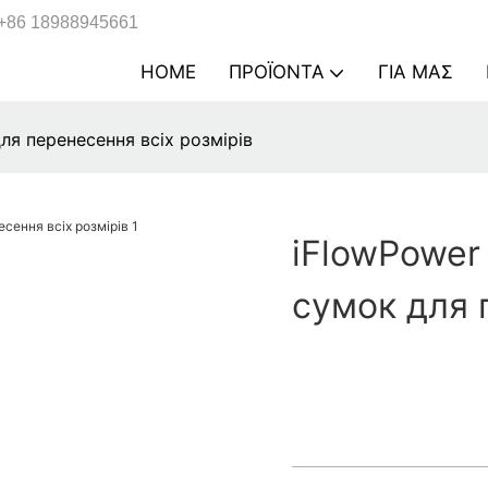
+86 18988945661
HOME
ΠΡΟΪΌΝΤΑ
ΓΙΑ ΜΑΣ
ля перенесення всіх розмірів
iFlowPower
сумок для 