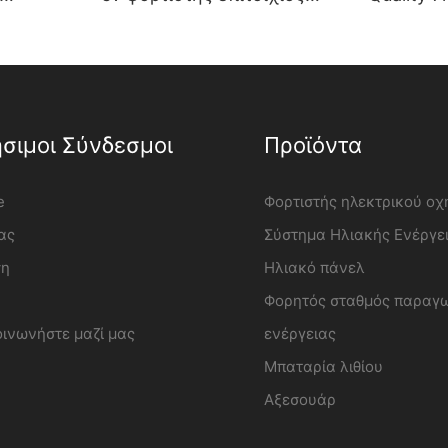
ών
σταθμός φόρτισης
φορτιστή
υαστής |
ηλεκτρικών οχημάτων
- iFlowp
Κατασκευαστής |
iFlowPower2
σιμοι Σύνδεσμοι
Προϊόντα
e
Φορτιστής ηλεκτρικού ο
ας
Σύστημα Ηλιακής Ενέργε
ση
Ηλιακό πάνελ
Φορητός σταθμός παραγ
οινωνήστε μαζί μας
ενέργειας
Μπαταρία λιθίου
Αξεσουάρ