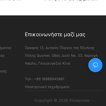
ς τοίχου Χονδρική
νέας ενέργειας | Σταθμός
ower
φόρτισης DC 120 kW
Επικοινωνήστε μαζί μας
χήματος
Όροφος 13, Δυτικός Πύργος της Έξυπνης
ιας
Πόλης Guomei, Οδός Juxin Νο. 33, περιοχή
Haizhu, Γκουανγκζού Κίνα
ωγής
Τηλ.: +86 18988945661
Ηλεκτρονικό ταχυδρομείο:
Copyright © 2026 iFlowpower -