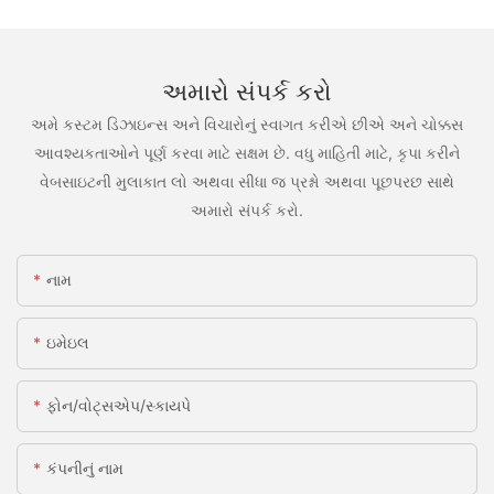
અમારો સંપર્ક કરો
અમે કસ્ટમ ડિઝાઇન્સ અને વિચારોનું સ્વાગત કરીએ છીએ અને ચોક્કસ
આવશ્યકતાઓને પૂર્ણ કરવા માટે સક્ષમ છે. વધુ માહિતી માટે, કૃપા કરીને
વેબસાઇટની મુલાકાત લો અથવા સીધા જ પ્રશ્નો અથવા પૂછપરછ સાથે
અમારો સંપર્ક કરો.
નામ
ઇમેઇલ
ફોન/વોટ્સએપ/સ્કાયપે
કંપનીનું નામ