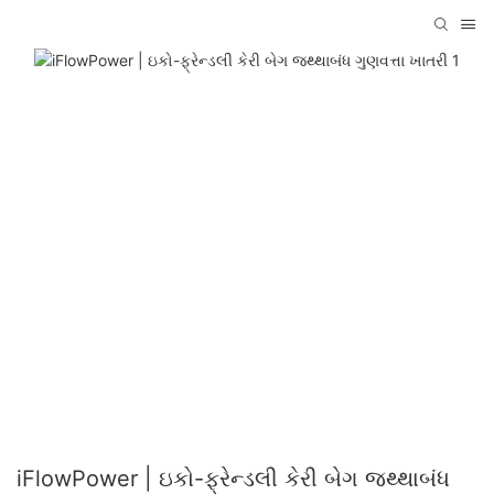
iFlowPower | ઇકો-ફ્રેન્ડલી કેરી બેગ જથ્થાબંધ