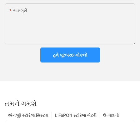
સામગ્રી
હવે પૂછપરછ મોકલો
તમને ગમશે
એનર્જી સ્ટોરેજ સિસ્ટમ
LiFePO4 સ્ટોરેજ બેટરી
ઉત્પાદનો