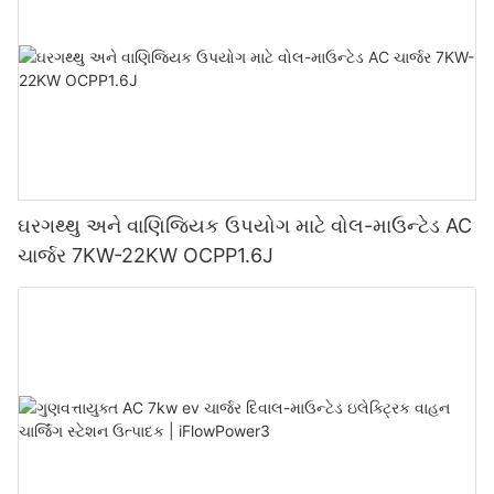
ઘરગથ્થુ અને વાણિજ્યિક ઉપયોગ માટે વોલ-માઉન્ટેડ AC
ચાર્જર 7KW-22KW OCPP1.6J