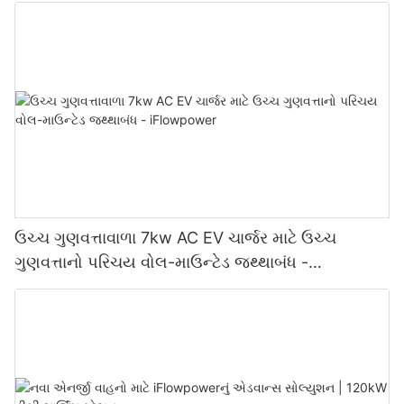
ઉચ્ચ ગુણવત્તાવાળા 7kw AC EV ચાર્જર માટે ઉચ્ચ
ગુણવત્તાનો પરિચય વોલ-માઉન્ટેડ જથ્થાબંધ -
iFlowpower