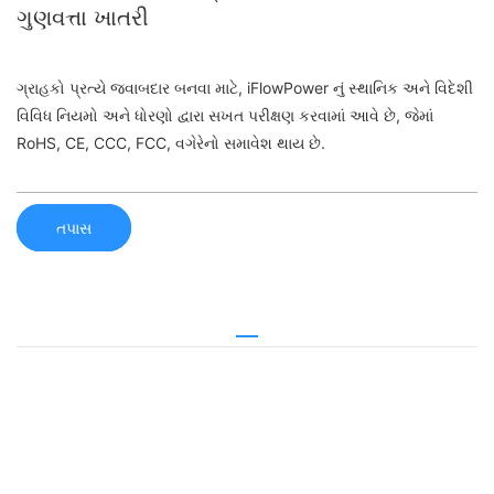
ગુણવત્તા ખાતરી
ગ્રાહકો પ્રત્યે જવાબદાર બનવા માટે, iFlowPower નું સ્થાનિક અને વિદેશી
વિવિધ નિયમો અને ધોરણો દ્વારા સખત પરીક્ષણ કરવામાં આવે છે, જેમાં
RoHS, CE, CCC, FCC, વગેરેનો સમાવેશ થાય છે.
તપાસ