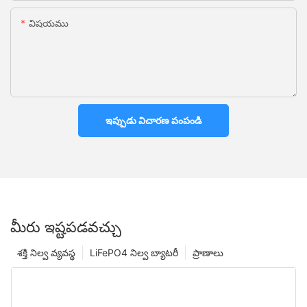
విషయము
ఇప్పుడు విచారణ పంపండి
మీరు ఇష్టపడవచ్చు
శక్తి నిల్వ వ్యవస్థ
LiFePO4 నిల్వ బ్యాటరీ
ప్రాణాలు