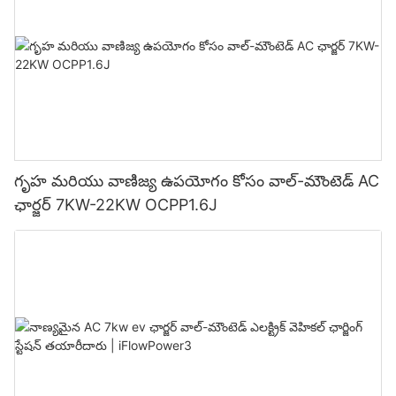
గృహ మరియు వాణిజ్య ఉపయోగం కోసం వాల్-మౌంటెడ్ AC
ఛార్జర్ 7KW-22KW OCPP1.6J