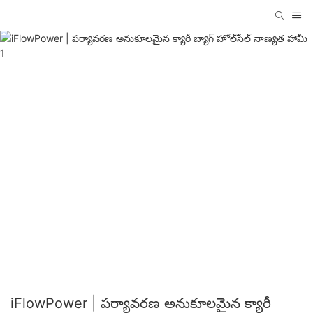
iFlowPower | పర్యావరణ అనుకూలమైన క్యారీ