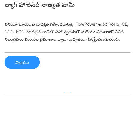
బ్యాగ్ హోల్‌సేల్ నాణ్యత హామీ
వినియోగదారులకు బాధ్యత వహించడానికి, iFlowPower అనేది RoHS, CE,
CCC, FCC మొదలైన వాటితో సహా స్వదేశంలో మరియు విదేశాలలో వివిధ
నిబంధనలు మరియు ప్రమాణాల ద్వారా ఖచ్చితంగా పరీక్షించబడుతుంది.
విచారణ