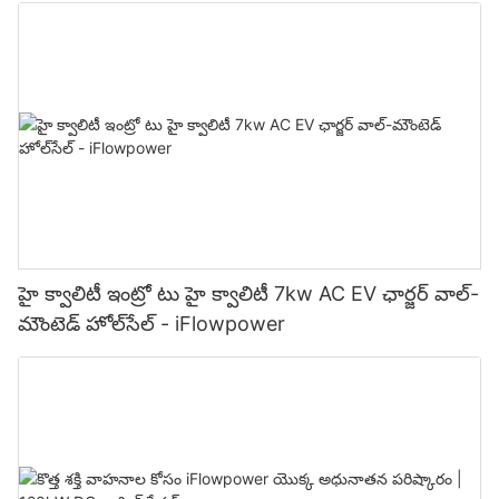
హై క్వాలిటీ ఇంట్రో టు హై క్వాలిటీ 7kw AC EV ఛార్జర్ వాల్-
మౌంటెడ్ హోల్‌సేల్ - iFlowpower