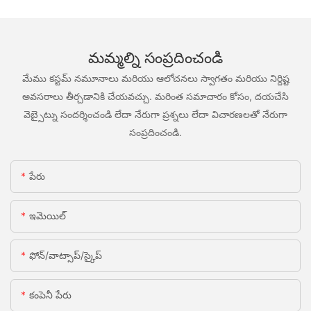
మమ్మల్ని సంప్రదించండి
మేము కస్టమ్ నమూనాలు మరియు ఆలోచనలు స్వాగతం మరియు నిర్దిష్ట
అవసరాలు తీర్చడానికి చేయవచ్చు. మరింత సమాచారం కోసం, దయచేసి
వెబ్సైట్ను సందర్శించండి లేదా నేరుగా ప్రశ్నలు లేదా విచారణలతో నేరుగా
సంప్రదించండి.
పేరు
ఇమెయిల్
ఫోన్/వాట్సాప్/స్కైప్
కంపెనీ పేరు