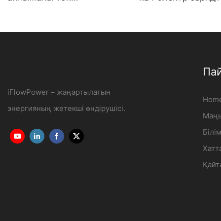
зарядтағышы 7КВт-22КВ
қабырғаға орнаты
тұрмыстық және
электр көлігін зар
коммерциялық мақсатта
станциясы Өндіруш
OCPP1.6J
iFlowPower3
Па
iFlowPower – жаңартылатын
Hom
энергияның жетекші өндірушісі.
Маңы
Білі
Хатт
Қайт