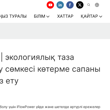
ҢЫЗ ТУРАЛЫ
БІЛІМ
ХАТТАР
ҚАЙТАР
 | экологиялық таза
 сөмкесі көтерме сапаны
з ету
олу үшін iFlowPower үйде және шетелде әртүрлі ережелер