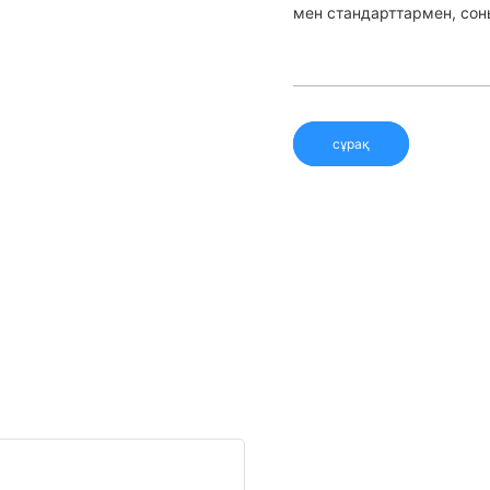
мен стандарттармен, соны
сұрақ