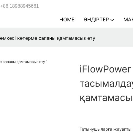
+86 18988945661
HOME
ӨНДІРТЕР
МА
сөмкесі көтерме сапаны қамтамасыз ету
iFlowPower
тасымалдау
қамтамасы
Тұтынушыларға жауапты б