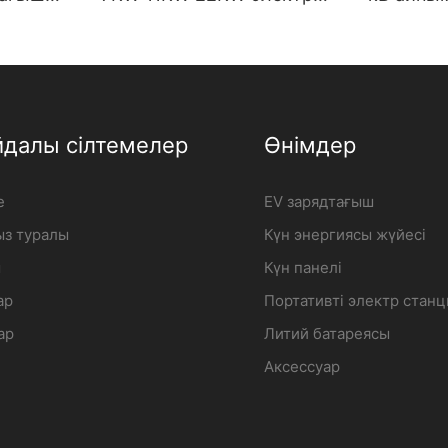
лған
зарядтағыш қабырғаға
зарядта
ядтау
орнатылған электрлік
сапалы к
і |
көлікті зарядтау станциясы
iFlowpow
Өндіруші | iFlowPower2
йдалы сілтемелер
Өнімдер
e
EV зарядтағыш
з туралы
Күн энергиясы жүйесі
м
Күн панелі
ар
Портативті электр стан
ар
Литий батареясы
Аксессуар