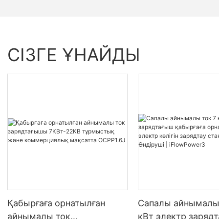
СІЗГЕ ҰНАЙДЫ
Қабырғаға орнатылған
Сапалы айнымалы 
айнымалы ток
кВт электр заряд