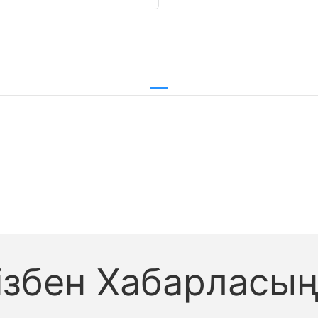
ізбен Хабарласы