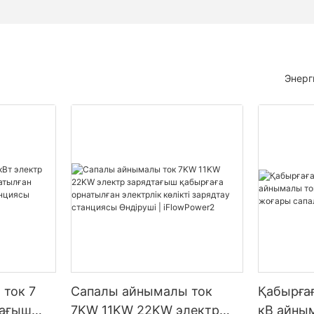
Энерг
ток 7
Сапалы айнымалы ток
Қабырға
тағыш
7KW 11KW 22KW электр
кВ айны