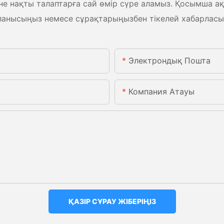
 нақты талаптарға сай өмір сүре аламыз. Қосымша ақпа
ланысыңыз немесе сұрақтарыңызбен тікелей хабарласы
Электрондық Пошта
Компания Атауы
ҚАЗІР СҰРАУ ЖІБЕРІҢІЗ