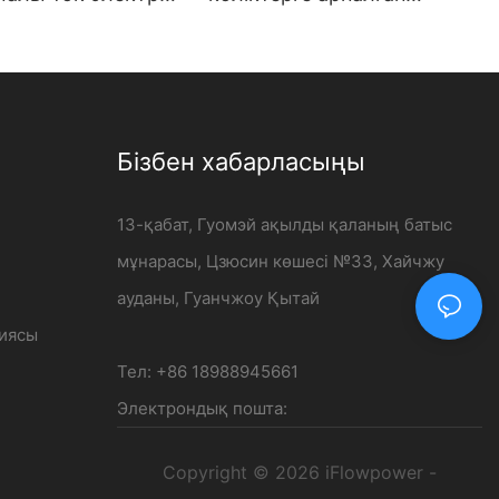
ғышына жоғары
iFlowpower кеңейтілген
іріспе -
шешімі | 120 кВт тұрақты
er
ток зарядтау станциясы
Бізбен хабарласыңы
13-қабат, Гуомэй ақылды қаланың батыс
мұнарасы, Цзюсин көшесі №33, Хайчжу
ауданы, Гуанчжоу Қытай
циясы
Тел: +86 18988945661
Электрондық пошта:
Copyright © 2026 iFlowpower -