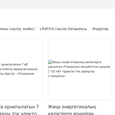
ияны сақтау жүйесі
LiFePO4 сақтау батареясы
Өндіртер
ға орнатылатын 7
Жаңа энергетикалық
малы ток электр
көліктерге арналған