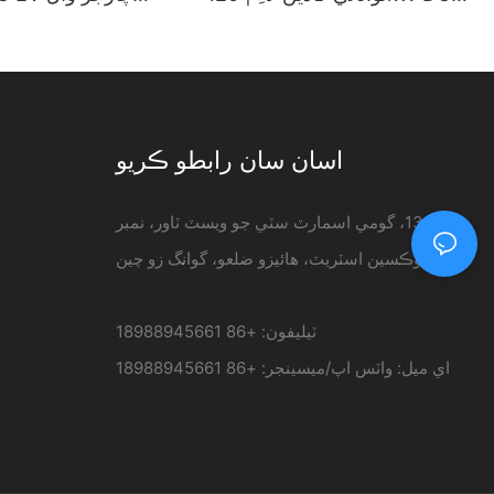
چارجنگ اسٽيشن
مائونٽ ٿيل
er
اسان سان رابطو ڪريو
منزل 13، گومي اسمارٽ سٽي جو ويسٽ ٽاور، نمبر
33 جوڪسين اسٽريٽ، هائيزو ضلعو، گوانگ زو چين
ٽيليفون: +86 18988945661
اي ميل:
واٽس اپ/ميسينجر: +86 18988945661