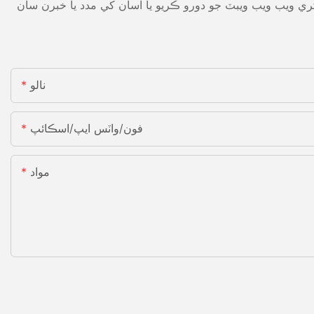
ي ويب ويب ويبٽ جو دورو ڪريو يا اسان کي مدد يا خبرن سان
نالو
فون/واٽس ايپ/اسڪائپ
مواد