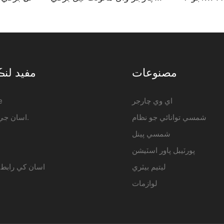
 هول سيل -
گاڏي چارجنگ اسٽيشن ٺاهيندڙ |
ٺا
iFlowPower2
iFlowpow
مصنوعات
مفيد ل
اي وي چارجر
e
شمسي توانائي جو نظام
اسان جي بابت.
شمسي پينل
پورٽيبل پاور اسٽيشن
ليتيم بيٽري
اسان کي رابط 
لوازمات