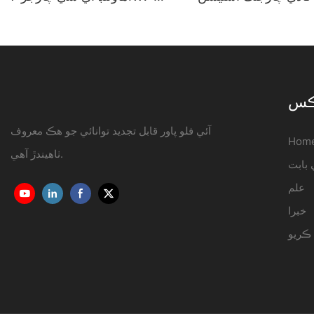
هيندڙ | iFlowPower3
22KW OCPP1.6J
نڪس
آئي فلو پاور قابل تجديد توانائي جو هڪ معروف
Hom
ٺاهيندڙ آهي.
علم
خبرا
ڪريو