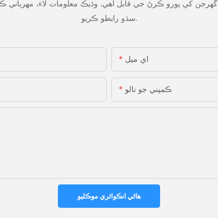
هرجن کي پورو ڪرڻ جي قابل آهي. وڌيڪ معلومات لاء، مهرباني ڪر
سڌو رابطو ڪريو.
اي ميل
ڪمپني جو نالو
هاڻي انڪوائري موڪليو