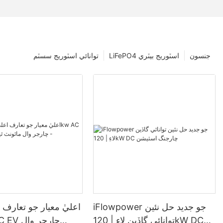
جنسون
LiFePO4 اسٽوريج بيٽري
توانائي اسٽوريج سسٽم
iFlowpower جو جديد حل نئين
اعليٰ معيار جو تعارف ا
توانائي گاڏين لاءِ | 120kW DC