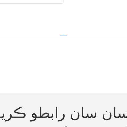
سان سان رابطو ڪريو