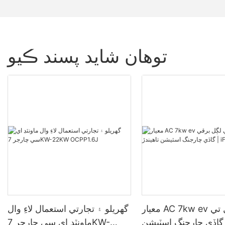
توهان شايد پسند ڪيو
معيار AC 7kw ev چارجر وال تي
گهريلو ۽ تجارتي استعمال لاءِ وال
گاڏي چارجنگ اسٽيشن
ماونٽڊ اي سي چارجر 7KW-