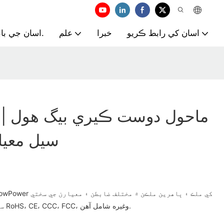
اسان کي رابط ڪريو
خبرا
علم
اسان جي بابت.
ower
سيل معيا
سان جانچيو ويندو آهي، جن ۾ RoHS، CE، CCC، FCC، وغيره شامل آهن.