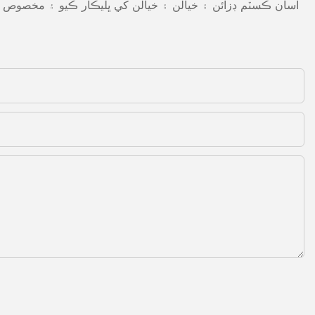
اسان ڪسٽم ڊزائن ۽ خيالن ۽ خيالن کي ڀليڪار ڪيو ۽ مخصوص گ