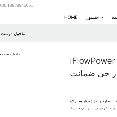
+86 18988945661
جنسون
HOME
iFlowPower | ما
iFlowP | ماحول دوست ڪيري بيگ هول
ر جي ضمانت
صارفين لاءِ ذميوار هجڻ لاءِ، iFlowPower کي ملڪ ۽ ٻاهرين ملڪن ۾ مختلف ضابطن ۽ معيارن جي سختي