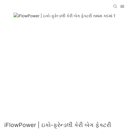
iFlowPower | ઇકો-ફ્રેન્ડલી કેરી બેગ ફેક્ટરી