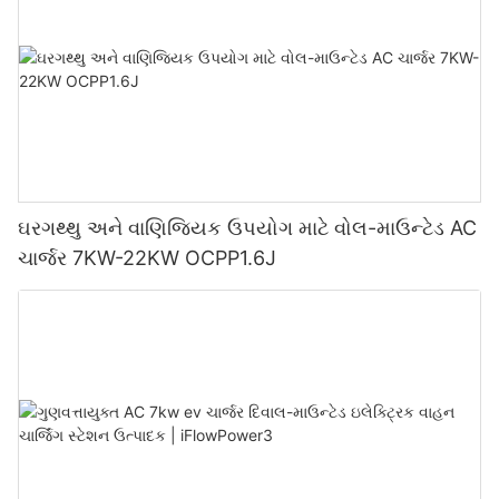
ઘરગથ્થુ અને વાણિજ્યિક ઉપયોગ માટે વોલ-માઉન્ટેડ AC
ચાર્જર 7KW-22KW OCPP1.6J