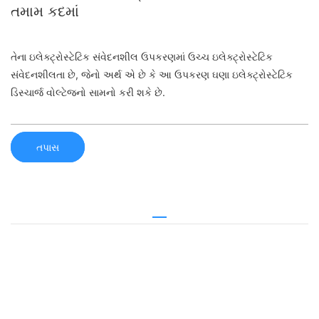
તમામ કદમાં
તેના ઇલેક્ટ્રોસ્ટેટિક સંવેદનશીલ ઉપકરણમાં ઉચ્ચ ઇલેક્ટ્રોસ્ટેટિક
સંવેદનશીલતા છે, જેનો અર્થ એ છે કે આ ઉપકરણ ઘણા ઇલેક્ટ્રોસ્ટેટિક
ડિસ્ચાર્જ વોલ્ટેજનો સામનો કરી શકે છે.
તપાસ