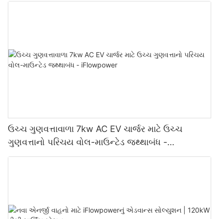
ઉચ્ચ ગુણવત્તાવાળા 7kw AC EV ચાર્જર માટે ઉચ્ચ
ગુણવત્તાનો પરિચય વોલ-માઉન્ટેડ જથ્થાબંધ -
iFlowpower