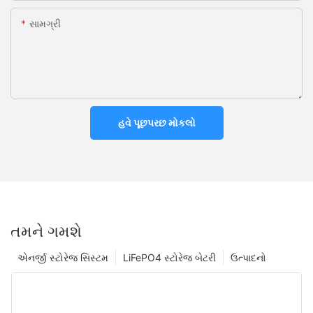
સામગ્રી
હવે પૂછપરછ મોકલો
તમને ગમશે
એનર્જી સ્ટોરેજ સિસ્ટમ
LiFePO4 સ્ટોરેજ બેટરી
ઉત્પાદનો