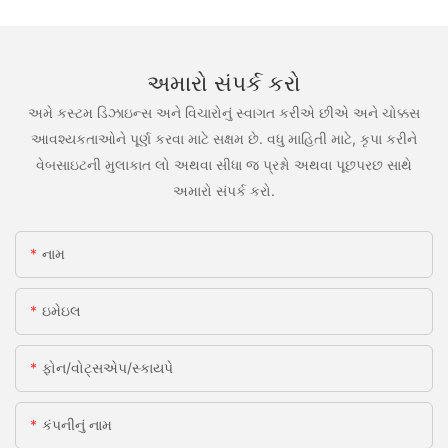
અમારો સંપર્ક કરો
અમે કસ્ટમ ડિઝાઇન્સ અને વિચારોનું સ્વાગત કરીએ છીએ અને ચોક્કસ
આવશ્યકતાઓને પૂર્ણ કરવા માટે સક્ષમ છે. વધુ માહિતી માટે, કૃપા કરીને
વેબસાઇટની મુલાકાત લો અથવા સીધા જ પ્રશ્નો અથવા પૂછપરછ સાથે
અમારો સંપર્ક કરો.
નામ
ઇમેઇલ
ફોન/વોટ્સએપ/સ્કાયપે
કંપનીનું નામ