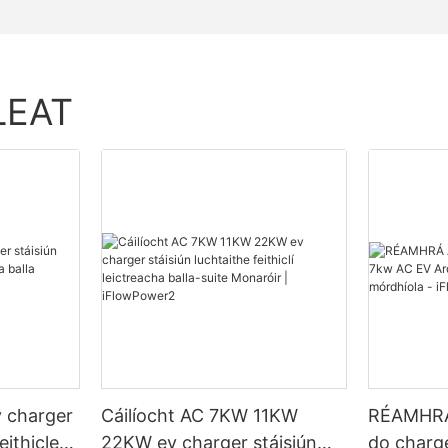
LEAT
v charger
Cáilíocht AC 7KW 11KW
RÉAMHRÁ
eithicle
22KW ev charger stáisiún
do charg