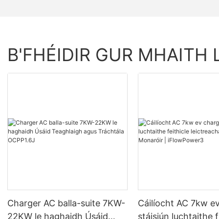
B'FHÉIDIR GUR MHAITH 
Charger AC balla-suite 7KW-
Cáilíocht AC 7kw e
22KW le haghaidh Úsáid
stáisiún luchtaithe f