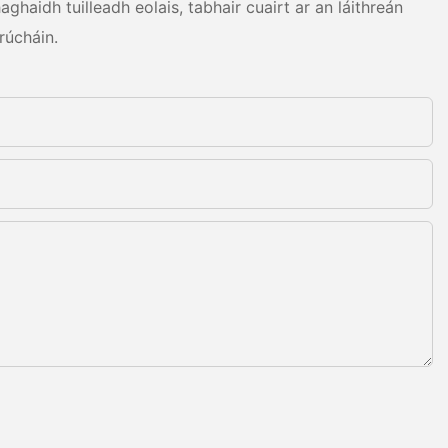
haidh tuilleadh eolais, tabhair cuairt ar an láithreán
rúcháin.