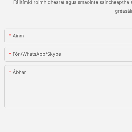
Fáiltímid roimh dhearaí agus smaointe saincheaptha ag
gréasái
Ainm
Fón/WhatsApp/Skype
Ábhar