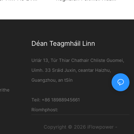
deáin le balla-suite
Fuinnimh | Stáisiún Muirir
a - iFlowpower
120kW DC
Déan Teagmháil Linn
Urlár 13, Túr Thiar Chathair Chliste Guomei,
Uimh. 33 Sráid Juxin, ceantar Haizhu,
Guangzhou, an tSín
rithe
Teil: +86 18988945661
Ríomhphost:
Copyright © 2026 iFlowpower -