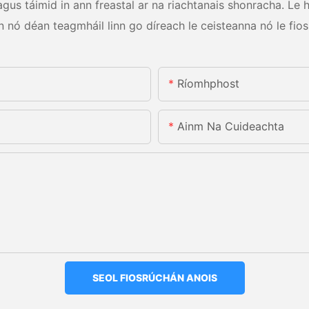
us táimid in ann freastal ar na riachtanais shonracha. Le hag
n nó déan teagmháil linn go díreach le ceisteanna nó le fios
Ríomhphost
Ainm Na Cuideachta
SEOL FIOSRÚCHÁN ANOIS