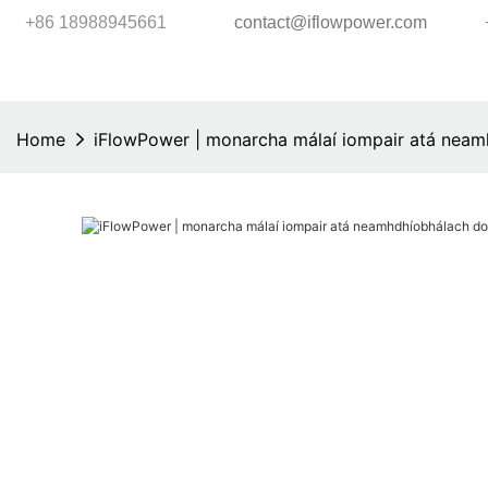
+86 18988945661
contact@iflowpower.com
Home
iFlowPower | monarcha málaí iompair atá nea