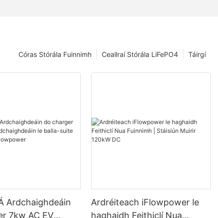
Córas Stórála Fuinnimh
Ceallraí Stórála LiFePO4
Táirgí
 Ardchaighdeáin
Ardréiteach iFlowpower le
er 7kw AC EV
haghaidh Feithiclí Nua