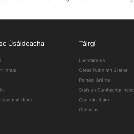
naróir |
luchtaithe feithiclí
Ardchaigh
leictreacha balla-suite
mórdhíol
Monaróir | iFlowPower2
sc Úsáideacha
Táirgí
e
Luchtaire EV
r linnus
Córas Fuinnimh Gréine
s
Painéal Gréine
ht
Stáisiún Cumhachta Inaist
teagmháil linn:
Ceallraí Litiam
Gabhálas