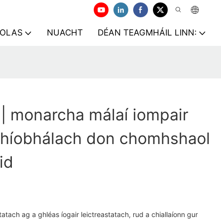
EOLAS
NUACHT
DÉAN TEAGMHÁIL LINN:
| monarcha málaí iompair
híobhálach don chomhshaol
id
tatach ag a ghléas íogair leictreastatach, rud a chiallaíonn gur