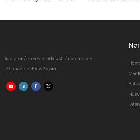
Teaghlaigh agus Tráchtála
leictreacha balla Mo
OCPP1.6J
iFlowPower3
Nai
Is monaróir ceannródaíoch fuinnimh in-
Hom
athnuaite é iFlowPower.
Maidi
Eola
Nuac
Déan 