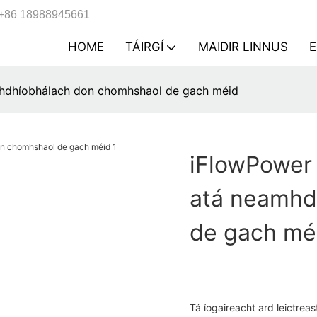
+86 18988945661
HOME
TÁIRGÍ
MAIDIR LINNUS
mhdhíobhálach don chomhshaol de gach méid
iFlowPower 
atá neamhd
de gach mé
Tá íogaireacht ard leictreas