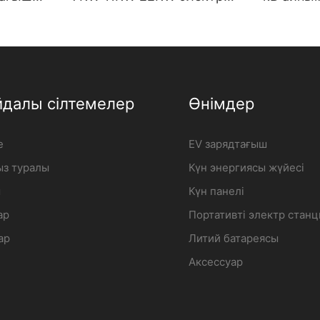
лған
зарядтағыш қабырғаға
зарядта
ядтау
орнатылған электрлік
сапалы к
і |
көлікті зарядтау станциясы
iFlowpow
Өндіруші | iFlowPower2
йдалы сілтемелер
Өнімдер
e
EV зарядтағыш
з туралы
Күн энергиясы жүйесі
м
Күн панелі
ар
Портативті электр стан
ар
Литий батареясы
Аксессуар