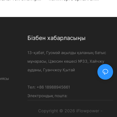
ғышына жоғары
iFlowpower кеңейтілген
іріспе -
шешімі | 120 кВт тұрақты
er
ток зарядтау станциясы
Бізбен хабарласыңы
13-қабат, Гуомэй ақылды қаланың батыс
мұнарасы, Цзюсин көшесі №33, Хайчжу
ауданы, Гуанчжоу Қытай
циясы
Тел: +86 18988945661
Электрондық пошта:
Copyright © 2026 iFlowpower -