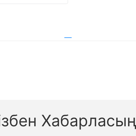
ізбен Хабарласы