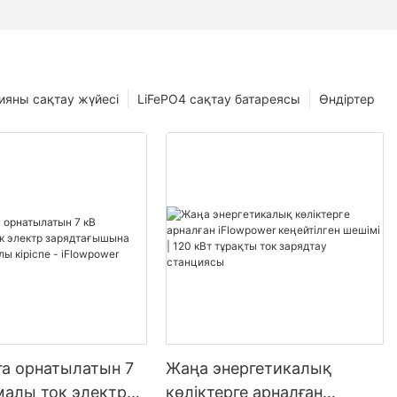
ияны сақтау жүйесі
LiFePO4 сақтау батареясы
Өндіртер
ға орнатылатын 7
Жаңа энергетикалық
малы ток электр
көліктерге арналған