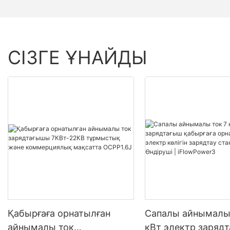
СІЗГЕ ҰНАЙДЫ
Қабырғаға орнатылған
Сапалы айнымалы 
айнымалы ток
кВт электр заряд