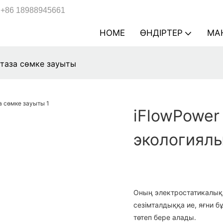
+86 18988945661
HOME
ӨНДІРТЕР
МА
 таза сөмке зауыты
iFlowPower
экологиялы
Оның электростатикалық
сезімталдыққа ие, яғни 
төтеп бере алады.