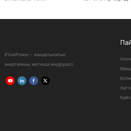
зарядтағышы 7КВт-22КВ
қабырғаға орнаты
тұрмыстық және
электр көлігін зар
коммерциялық мақсатта
станциясы Өндіруш
OCPP1.6J
iFlowPower3
Па
iFlowPower – жаңартылатын
Hom
энергияның жетекші өндірушісі.
Маңы
Білі
Хатт
Қайт