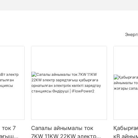
Энерг
ток 7
Сапалы айнымалы ток
Қабырға
тағыш
7KW 11KW 22KW электр
кВ айны