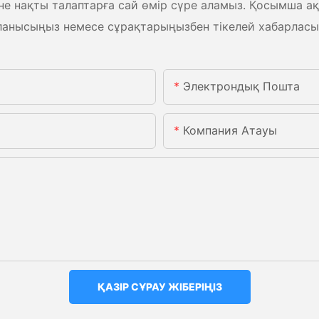
 нақты талаптарға сай өмір сүре аламыз. Қосымша ақпа
ланысыңыз немесе сұрақтарыңызбен тікелей хабарласы
Электрондық Пошта
Компания Атауы
ҚАЗІР СҰРАУ ЖІБЕРІҢІЗ