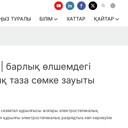
ҢЫЗ ТУРАЛЫ
БІЛІМ
ХАТТАР
ҚАЙТАР
 | барлық өлшемдегі
қ таза сөмке зауыты
 сезімтал құрылғысы жоғары электростатикалық
бұл құрылғы электростатикалық разрядтың көп кернеуіне