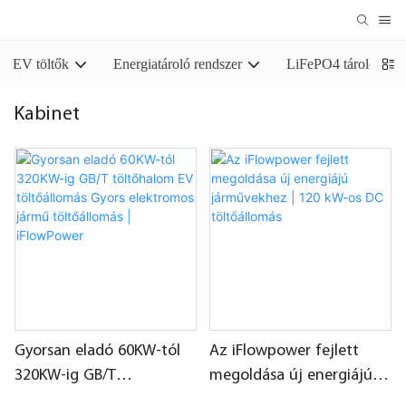
EV töltők
Energiatároló rendszer
LiFePO4 tároló akk
Kabinet
Gyorsan eladó 60KW-tól
Az iFlowpower fejlett
320KW-ig GB/T
megoldása új energiájú
töltőhalom EV
járművekhez | 120 kW-os