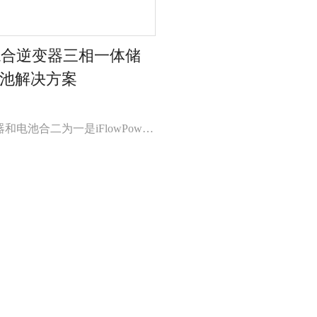
H混合逆变器三相一体储
池解决方案
电池合二为一是iFlowPower
集成最新热门代表产品。 通过预
布局，很好地解决了过去安装的
轻松连接和安装节省您的安装时间
此外，可扩展的系统设计便于扩展
。