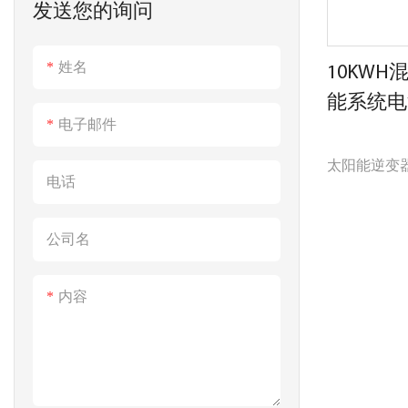
发送您的询问
储能电池
ESS太阳能储能系统
工业&商业系统
便携式电站
姓名
10KW
便携式电站
能系统电
电子邮件
太阳能逆变器和
电话
太阳能系统
设内部布线
公司名
复杂性。 
和成本。 
内容
和灵活投资