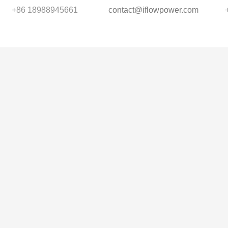
+86 18988945661
contact@iflowpower.com