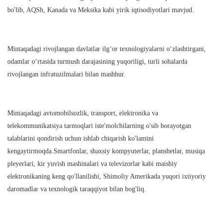
bo'lib, AQSh, Kanada va Meksika kabi yirik iqtisodiyotlari mavjud.
Mintaqadagi rivojlangan davlatlar ilg‘or texnologiyalarni o‘zlashtirgani,
odamlar o‘rtasida turmush darajasining yuqoriligi, turli sohalarda
rivojlangan infratuzilmalari bilan mashhur.
Mintaqadagi avtomobilsozlik, transport, elektronika va
telekommunikatsiya tarmoqlari iste'molchilarning o'sib borayotgan
talablarini qondirish uchun ishlab chiqarish ko'lamini
kengaytirmoqda.Smartfonlar, shaxsiy kompyuterlar, planshetlar, musiqa
pleyerlari, kir yuvish mashinalari va televizorlar kabi maishiy
elektronikaning keng qo'llanilishi, Shimoliy Amerikada yuqori ixtiyoriy
daromadlar va texnologik taraqqiyot bilan bog'liq.