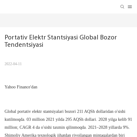
Portativ Elektr Stantsiyasi Global Bozor 
Tendentsiyasi
2022-04-11
Yahoo Finance'dan
Global portativ elektr stantsiyalari bozori 211 AQSh dollaridan o'sishi
kutilmoqda. 03 million 2021 yilda 295 AQSh dollari. 2028 yilga kelib 91
million; CAGR 4 da o'sishi taxmin qilinmoqda. 2021–2028 yillarda 9%.
Shimoliy Amerika texnologik jihatdan rivojlangan mintaqalardan biri