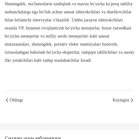
Shuningdek, ma'lumotlarni tasdiqlash va mavzu bo'yicha ko'proq tahliliy
tushunchalarga ega bo'lish uchun sanoat ishtirokchilari va sharhlovchilar
bilan birlamchi intervyular o'tkazildi. Ushbu jarayon ishtirokchilari
orasida VP, biznesni rivojlantirish bo'yicha menejerlar, bozor razvedkasi
bo'yicha menejerlar va milliy savdo menejerlari kabi sanoat
mutaxassislari, shuningdek, portativ elektr stantsiyalari bozorida
ixtisoslashgan baholash bo'yicha ekspertlar, tadqiqot tahlilchilari va asosiy
fikr yetakchilari kabi tashqi maslahatchilar kiradi.
Oldingi
Keyingisi
Сизлар учун юборилди.