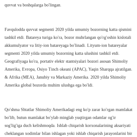
quvvat va boshqalarga bo'lingan.
Favqulodda quvvat segmenti 2020 yilda umumiy bozorning katta qismini
tashkil etdi. Batareya turiga ko'ra, bozor muhrlangan qo'rg'oshin kislotali
akkumulyator va litiy-ion batareyaga bo'linadi. Lityum-ion batareyalar
segmenti 2020 yilda umumiy bozorning katta ulushini tashkil etdi.
Geografiyaga ko'ra, portativ elektr stantsiyalari bozori asosan Shimoliy
Amerika, Evropa, Osiyo Tinch okeani (APAC), Yaqin Sharqqa ajratilgan.
& Afrika (MEA), Janubiy va Markaziy Amerika. 2020 yilda Shimoliy
Amerika global bozorda muhim ulushga ega bo'ldi.
Qo'shma Shtatlar Shimoliy Amerikadagi eng ko'p zarar ko'rgan mamlakat
bo'lib, butun mamlakat bo'ylab minglab yuqtirgan odamlar og'ir
sog'lig'iga duch kelishmoqda. Ishlab chiqarish korxonalarining aksariyati
cheklangan xodimlar bilan ishlagan yoki ishlab chiqarish jarayonlarini bir