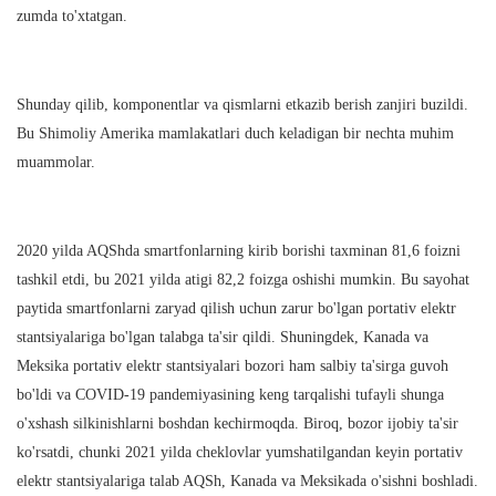
zumda to'xtatgan.
Shunday qilib, komponentlar va qismlarni etkazib berish zanjiri buzildi.
Bu Shimoliy Amerika mamlakatlari duch keladigan bir nechta muhim
muammolar.
2020 yilda AQShda smartfonlarning kirib borishi taxminan 81,6 foizni
tashkil etdi, bu 2021 yilda atigi 82,2 foizga oshishi mumkin. Bu sayohat
paytida smartfonlarni zaryad qilish uchun zarur bo'lgan portativ elektr
stantsiyalariga bo'lgan talabga ta'sir qildi. Shuningdek, Kanada va
Meksika portativ elektr stantsiyalari bozori ham salbiy ta'sirga guvoh
bo'ldi va COVID-19 pandemiyasining keng tarqalishi tufayli shunga
o'xshash silkinishlarni boshdan kechirmoqda. Biroq, bozor ijobiy ta'sir
ko'rsatdi, chunki 2021 yilda cheklovlar yumshatilgandan keyin portativ
elektr stantsiyalariga talab AQSh, Kanada va Meksikada o'sishni boshladi.