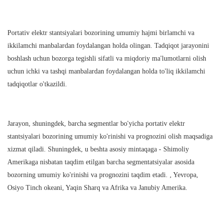
Portativ elektr stantsiyalari bozorining umumiy hajmi birlamchi va
ikkilamchi manbalardan foydalangan holda olingan. Tadqiqot jarayonini
boshlash uchun bozorga tegishli sifatli va miqdoriy ma'lumotlarni olish
uchun ichki va tashqi manbalardan foydalangan holda to'liq ikkilamchi
tadqiqotlar o'tkazildi.
Jarayon, shuningdek, barcha segmentlar bo'yicha portativ elektr
stantsiyalari bozorining umumiy ko'rinishi va prognozini olish maqsadiga
xizmat qiladi. Shuningdek, u beshta asosiy mintaqaga - Shimoliy
Amerikaga nisbatan taqdim etilgan barcha segmentatsiyalar asosida
bozorning umumiy ko'rinishi va prognozini taqdim etadi. , Yevropa,
Osiyo Tinch okeani, Yaqin Sharq va Afrika va Janubiy Amerika.