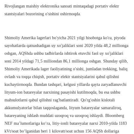
Rivojlangan maishiy elektronika sanoati mintaqadagi portativ elektr
stantsiyalari bozorining o'sishini oshirmoqda.
Shimoliy Amerika lagerlari bo'yicha 2021 yilgi hisobotga ko'ra, piyoda
sayohatlarda qatnashadigan uy xo'jaliklari soni 2020 yilda 48,2 millionga
oshgan, AQShda ushbu tadbirlarda ishtirok etuvchi faol uy xo'jaliklari
soni 2014 yildagi 71,5 milliondan 86,1 millionga oshgan. Shunday qilib,
Shimoliy Amerikada lager faoliyatining o'sishi, jumladan trekking, baliq
ovlash va toqqa chiqish, portativ elektr stantsiyalarini qabul qilishni
kuchaytirmoqda. Bundan tashqari, kelgusi yillarda qayta zaryadlanuvchi
lityum-ion batareyalar narxining pasayishi kutilmoqda, bu esa ushbu
mahsulotlarni qabul qilishni rag'batlantiradi. Qo'rg'oshin kislotali
akkumulyatorlar bilan taqqoslaganda, lityum batareyalar samaraliroq,
batareyaning ishlash muddati uzoqroq va uzoqroq ishlaydi. Bloomberg
NEF maʼlumotlariga koʻra, litiy-ionli batareyalar narxi 2010-yilda 1183
kVt/soat boʻlganidan beri 1 kilovatt/soat uchun 156 AQSh dollariga