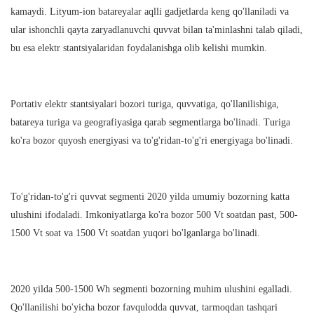
kamaydi. Lityum-ion batareyalar aqlli gadjetlarda keng qo'llaniladi va
ular ishonchli qayta zaryadlanuvchi quvvat bilan ta'minlashni talab qiladi,
bu esa elektr stantsiyalaridan foydalanishga olib kelishi mumkin.
Portativ elektr stantsiyalari bozori turiga, quvvatiga, qo'llanilishiga,
batareya turiga va geografiyasiga qarab segmentlarga bo'linadi. Turiga
ko'ra bozor quyosh energiyasi va to'g'ridan-to'g'ri energiyaga bo'linadi.
To'g'ridan-to'g'ri quvvat segmenti 2020 yilda umumiy bozorning katta
ulushini ifodaladi. Imkoniyatlarga ko'ra bozor 500 Vt soatdan past, 500-
1500 Vt soat va 1500 Vt soatdan yuqori bo'lganlarga bo'linadi.
2020 yilda 500-1500 Wh segmenti bozorning muhim ulushini egalladi.
Qo'llanilishi bo'yicha bozor favqulodda quvvat, tarmoqdan tashqari