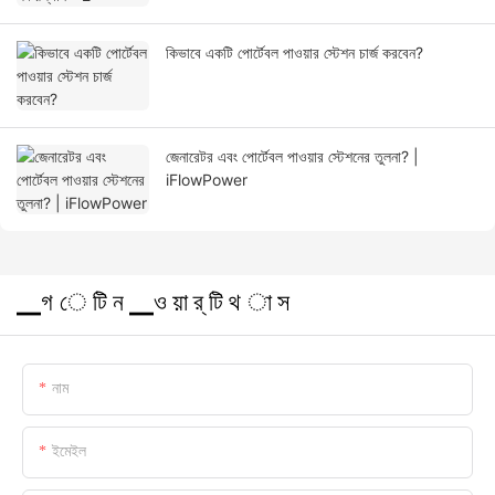
কিভাবে একটি পোর্টেবল পাওয়ার স্টেশন চার্জ করবেন?
জেনারেটর এবং পোর্টেবল পাওয়ার স্টেশনের তুলনা? |
iFlowPower
▁গ ে টি ন ▁ও য়া র্ টি থ া স
নাম
ইমেইল