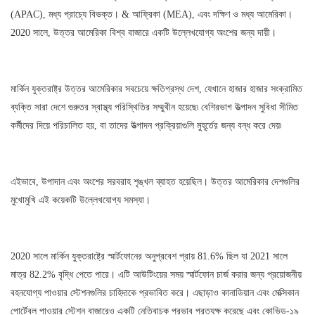
(APAC), মধ্য প্রাচ্যে বিভক্ত। & আফ্রিকা (MEA), এবং দক্ষিণ ও মধ্য আমেরিকা।
2020 সালে, উত্তর আমেরিকা বিশ্ব বাজারে একটি উল্লেখযোগ্য অংশের জন্য দায়ী।
মার্কিন যুক্তরাষ্ট্র উত্তর আমেরিকার সবচেয়ে ক্ষতিগ্রস্থ দেশ, যেখানে হাজার হাজার সংক্রামিত
ব্যক্তি সারা দেশে গুরুতর স্বাস্থ্য পরিস্থিতির সম্মুখীন হয়েছে৷ বেশিরভাগ উত্পাদন সুবিধা সীমিত
কর্মীদের দিয়ে পরিচালিত হয়, বা তাদের উত্পাদন প্রক্রিয়াগুলি মুহূর্তের জন্য বন্ধ করে দেয়৷
এইভাবে, উপাদান এবং অংশের সরবরাহ শৃঙ্খল ব্যাহত হয়েছিল। উত্তর আমেরিকার দেশগুলির
মুখোমুখি এই কয়েকটি উল্লেখযোগ্য সমস্যা।
2020 সালে মার্কিন যুক্তরাষ্ট্রে স্মার্টফোনের অনুপ্রবেশ প্রায় 81.6% ছিল যা 2021 সালে
মাত্র 82.2% বৃদ্ধি পেতে পারে। এটি আউটিংয়ের সময় স্মার্টফোন চার্জ করার জন্য প্রয়োজনীয়
বহনযোগ্য পাওয়ার স্টেশনগুলির চাহিদাকে প্রভাবিত করে। এছাড়াও কানাডিয়ান এবং মেক্সিকান
পোর্টেবল পাওয়ার স্টেশন বাজারেও একটি নেতিবাচক প্রভাব প্রত্যক্ষ করেছে এবং কোভিড-১৯