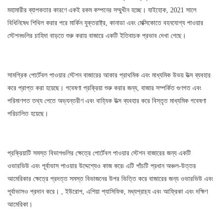
মহামারীর ব্যাপকতার কারণে একই রকম কম্পনের সম্মুখীন হচ্ছে। যাইহোক, 2021 সালে
বিধিনিষেধ শিথিল করার পরে মার্কিন যুক্তরাষ্ট্র, কানাডা এবং মেক্সিকোতে বহনযোগ্য পাওয়ার
স্টেশনগুলির চাহিদা বাড়তে শুরু করায় বাজারে একটি ইতিবাচক প্রভাব দেখা গেছে।
সামগ্রিক পোর্টেবল পাওয়ার স্টেশন বাজারের আকার প্রাথমিক এবং মাধ্যমিক উভয় উত্স ব্যবহার
করে প্রাপ্ত করা হয়েছে। গবেষণা প্রক্রিয়া শুরু করার জন্য, বাজার সম্পর্কিত গুণগত এবং
পরিমাণগত তথ্য পেতে অভ্যন্তরীণ এবং বাহ্যিক উত্স ব্যবহার করে বিস্তৃত মাধ্যমিক গবেষণা
পরিচালিত হয়েছে।
প্রক্রিয়াটি সমস্ত বিভাগগুলির ক্ষেত্রে পোর্টেবল পাওয়ার স্টেশন বাজারের জন্য একটি
ওভারভিউ এবং পূর্বাভাস পাওয়ার উদ্দেশ্যেও কাজ করে৷ এটি পাঁচটি প্রধান অঞ্চল-উত্তর
আমেরিকার ক্ষেত্রে প্রদত্ত সমস্ত বিভাজনের উপর ভিত্তি করে বাজারের জন্য ওভারভিউ এবং
পূর্বাভাসও প্রদান করে। , ইউরোপ, এশিয়া প্যাসিফিক, মধ্যপ্রাচ্য এবং আফ্রিকা এবং দক্ষিণ
আমেরিকা।