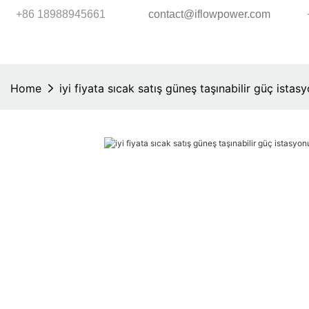
+86 18988945661
contact@iflowpower.com
Home
iyi fiyata sıcak satış güneş taşınabilir güç ista