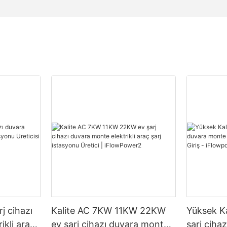
j cihazı
Kalite AC 7KW 11KW 22KW
Yüksek Ka
ikli araç
ev şarj cihazı duvara monte
şarj ciha