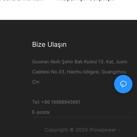
tışa Yüksek Kalite
Çözümü | 120kW DC Şarj
Flowpower
İstasyonu
Bize Ulaşın
Guomei Akıllı Şehir Batı Kulesi 13. Kat, Juxin
Caddesi No.33, Haizhu bölgesi, Guangzhou
Çin
Tel: +86 18988945661
E-posta:
Copyright © 2026 iFlowpower -