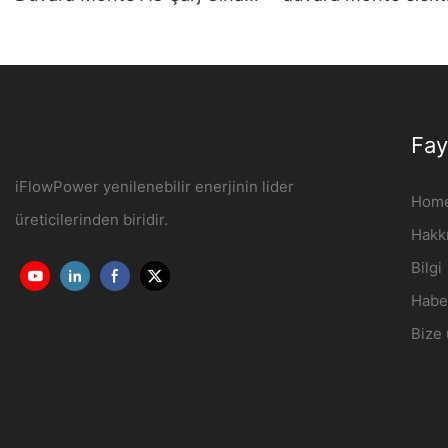
7KW-22KW OCPP1.6J
şarj istasyonu Üretic
iFlowPower3
Fay
iFlowPower yenilenebilir enerjinin lider
Hom
üreticilerinden biridir.
Hakk
Bilgi
Habe
Bize 