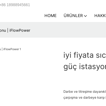
+86 18988945661
HOME
ÜRÜNLER
HAKK
syonu | iFlowPower
iyi fiyata s
güç istasyo
Darbe ve titreşime dayanıklı
çarpışma ve darbeye karşı i