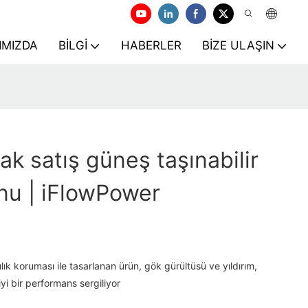
IMIZDA
BILGI
HABERLER
BIZE ULAŞIN
ıcak satış güneş taşınabilir
nu | iFlowPower
lık koruması ile tasarlanan ürün, gök gürültüsü ve yıldırım,
yi bir performans sergiliyor