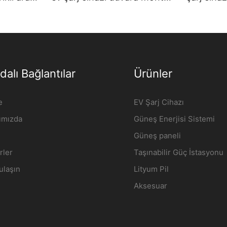
isi |
elektrikli araç şarj istasyonu
Toptan Sa
Üretici | iFlowPower2
Giriş - i
dalı Bağlantılar
Ürünler
e
EV Şarj Cihazı
ımızda
Güneş Enerjisi Sistemi
Güneş paneli
rler
Taşınabilir Güç İstasyonu
ulaşın
Lityum Pil
Aksesuar