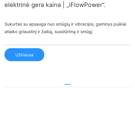
elektrinė gera kaina | „iFlowPower“.
Sukurtas su apsauga nuo smūgių ir vibracijos, gaminys puikiai
atlaiko griaustinį ir žaibą, susidūrimą ir smūgį
Užklausa