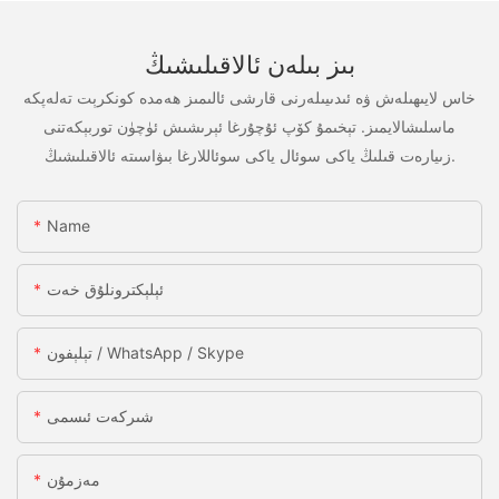
بىز بىلەن ئالاقىلىشىڭ
خاس لايىھىلەش ۋە ئىدىيىلەرنى قارشى ئالىمىز ھەمدە كونكرېت تەلەپكە
ماسلىشالايمىز. تېخىمۇ كۆپ ئۇچۇرغا ئېرىشىش ئۈچۈن توربېكەتنى
زىيارەت قىلىڭ ياكى سوئال ياكى سوئاللارغا بىۋاسىتە ئالاقىلىشىڭ.
Name
ئېلېكترونلۇق خەت
تېلېفون / WhatsApp / Skype
شىركەت ئىسمى
مەزمۇن