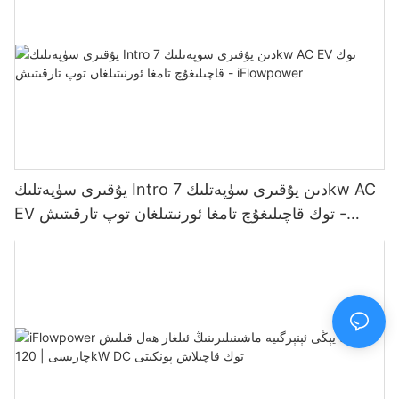
يۇقىرى سۈپەتلىك Intro دىن يۇقىرى سۈپەتلىك 7kw AC
EV توك قاچىلىغۇچ تامغا ئورنىتىلغان توپ تارقىتىش -
iFlowpower