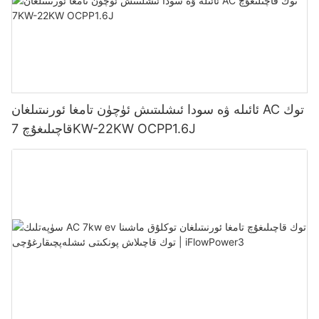
ئائىلە ۋە سودا ئىشلىتىش ئۈچۈن تامغا ئورنىتىلغان AC توك
قاچىلىغۇچ 7KW-22KW OCPP1.6J