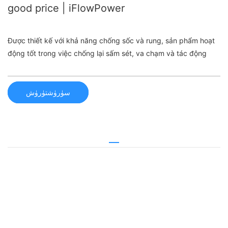
good price | iFlowPower
Được thiết kế với khả năng chống sốc và rung, sản phẩm hoạt
động tốt trong việc chống lại sấm sét, va chạm và tác động
سۈرۈشتۈرۈش