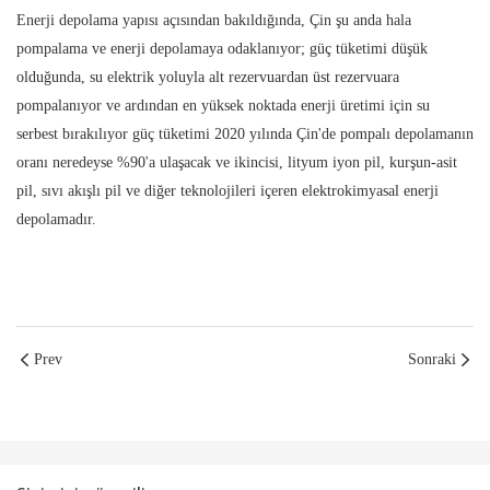
Enerji depolama yapısı açısından bakıldığında, Çin şu anda hala
pompalama ve enerji depolamaya odaklanıyor; güç tüketimi düşük
olduğunda, su elektrik yoluyla alt rezervuardan üst rezervuara
pompalanıyor ve ardından en yüksek noktada enerji üretimi için su
serbest bırakılıyor güç tüketimi 2020 yılında Çin'de pompalı depolamanın
oranı neredeyse %90'a ulaşacak ve ikincisi, lityum iyon pil, kurşun-asit
pil, sıvı akışlı pil ve diğer teknolojileri içeren elektrokimyasal enerji
depolamadır.
Prev
Sonraki