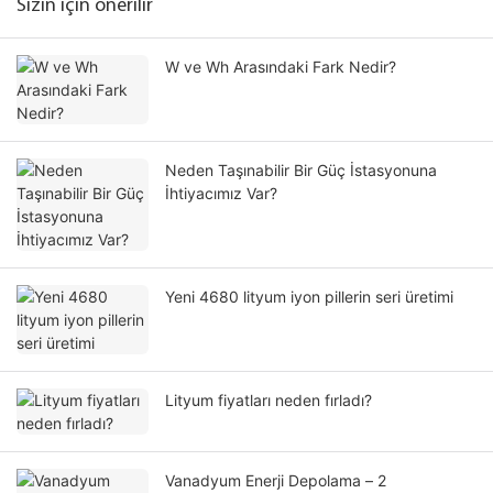
Sizin için önerilir
W ve Wh Arasındaki Fark Nedir?
Neden Taşınabilir Bir Güç İstasyonuna
İhtiyacımız Var?
Yeni 4680 lityum iyon pillerin seri üretimi
Lityum fiyatları neden fırladı?
Vanadyum Enerji Depolama – 2