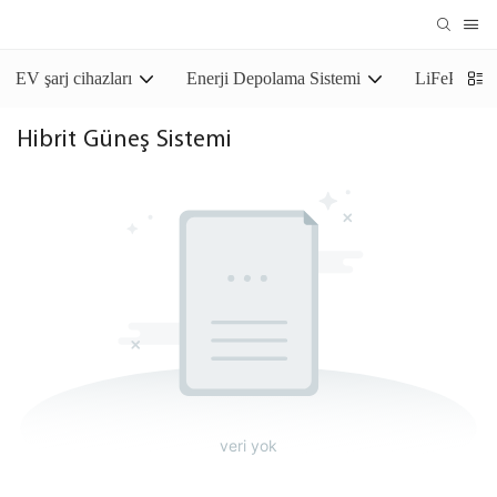
EV şarj cihazları
Enerji Depolama Sistemi
LiFePO4 De
Hibrit Güneş Sistemi
veri yok