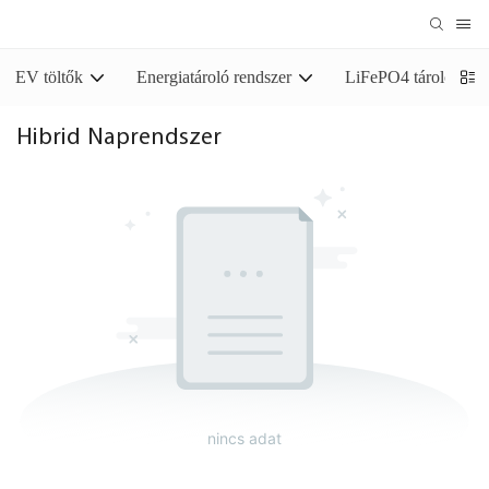
EV töltők
Energiatároló rendszer
LiFePO4 tároló akk
Hibrid Naprendszer
nincs adat