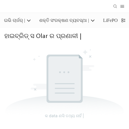
ଇଭି ଚାର୍ଜର୍ |
ଶକ୍ତି ସଂରକ୍ଷଣ ବ୍ୟବସ୍ଥା |
LiFePO4 ସଂର
ହାଇବ୍ରିଡ୍ ସ Olar ର ପ୍ରଣାଳୀ |
କ data ଣସି ତଥ୍ୟ ନାହିଁ |