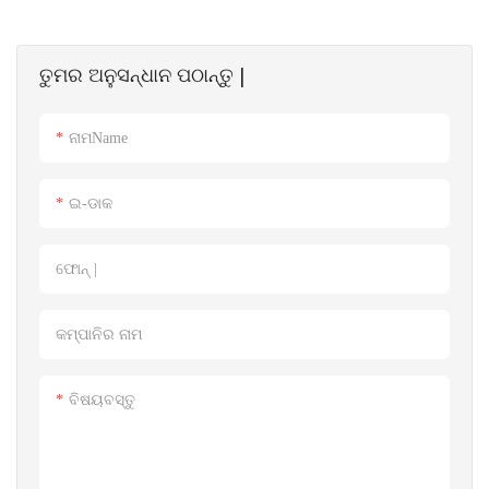
ତୁମର ଅନୁସନ୍ଧାନ ପଠାନ୍ତୁ |
ନାମName
ଇ-ଡାକ
ଫୋନ୍ |
କମ୍ପାନିର ନାମ
ବିଷୟବସ୍ତୁ