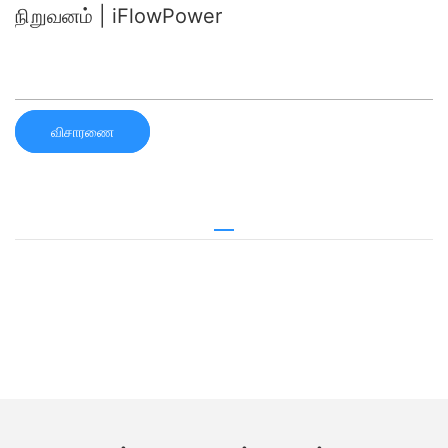
நிறுவனம் | iFlowPower
விசாரணை