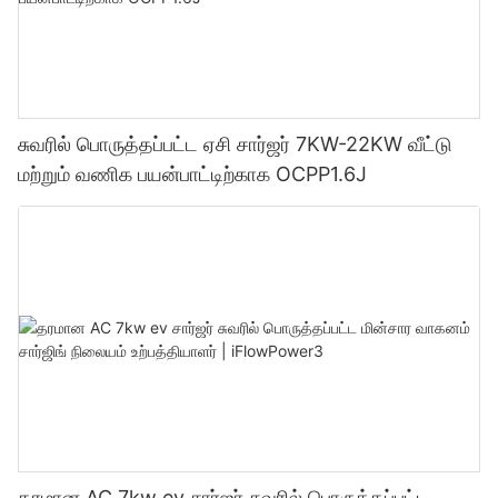
சுவரில் பொருத்தப்பட்ட ஏசி சார்ஜர் 7KW-22KW வீட்டு
மற்றும் வணிக பயன்பாட்டிற்காக OCPP1.6J
தரமான AC 7kw ev சார்ஜர் சுவரில் பொருத்தப்பட்ட