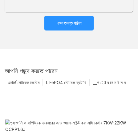
এখন তদন্ত পাঠান
আপনি পছন্দ করতে পারেন
এনার্জি স্টোরেজ সিস্টেম
LiFePO4 স্টোরেজ ব্যাটারি
▁প ো র্ সি ন ট স ন