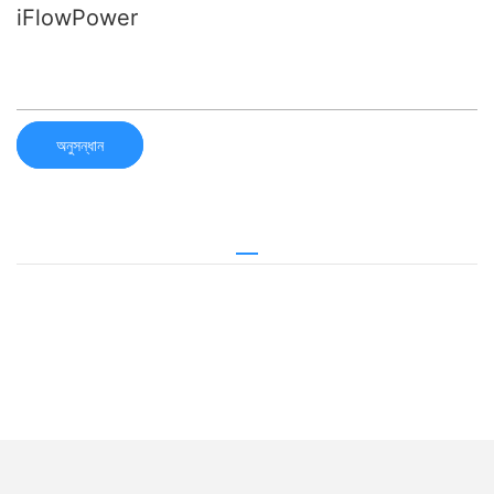
iFlowPower
অনুসন্ধান