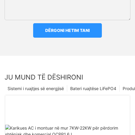
DËRGONI HETIM TANI
JU MUND TË DËSHIRONI
Sistemi i ruajtjes së energjisë
Bateri ruajtëse LiFePO4
Produ