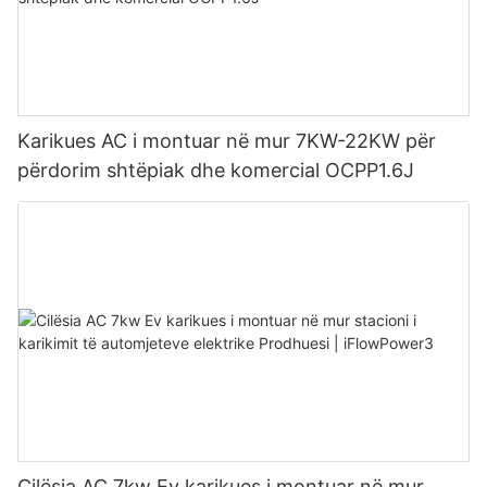
Karikues AC i montuar në mur 7KW-22KW për
përdorim shtëpiak dhe komercial OCPP1.6J
Cilësia AC 7kw Ev karikues i montuar në mur