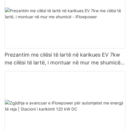
Prezantim me cilësi të lartë në karikues EV 7kw
me cilësi të lartë, i montuar në mur me shumicë -
iFlowpower