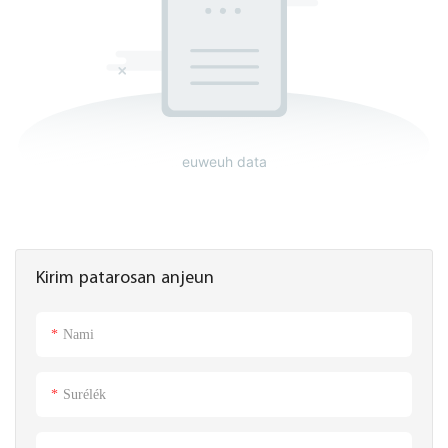
euweuh data
Kirim patarosan anjeun
Nami
Surélék