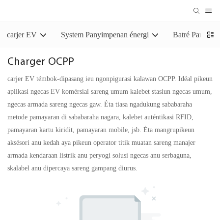
carjer EV
System Panyimpenan énergi
Batré Panyim
Charger OCPP
carjer EV témbok-dipasang ieu ngonpigurasi kalawan OCPP. Idéal pikeun
aplikasi ngecas EV komérsial sareng umum kalebet stasiun ngecas umum,
ngecas armada sareng ngecas gaw. Éta tiasa ngadukung sababaraha
metode pamayaran di sababaraha nagara, kalebet auténtikasi RFID,
pamayaran kartu kiridit, pamayaran mobile, jsb. Éta mangrupikeun
aksésori anu kedah aya pikeun operator titik muatan sareng manajer
armada kendaraan listrik anu peryogi solusi ngecas anu serbaguna,
skalabel anu dipercaya sareng gampang diurus.