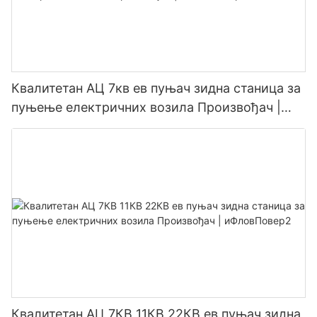
Квалитетан АЦ 7кв ев пуњач зидна станица за
пуњење електричних возила Произвођач |
иФловПовер3
Квалитетан АЦ 7КВ 11КВ 22КВ ев пуњач зидна