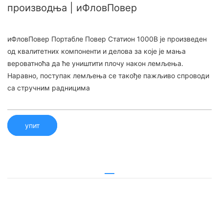
производња | иФловПовер
иФловПовер Портабле Повер Статион 1000В је произведен
од квалитетних компоненти и делова за које је мања
вероватноћа да ће уништити плочу након лемљења.
Наравно, поступак лемљења се такође пажљиво спроводи
са стручним радницима
упит