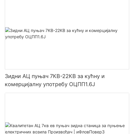
Зидни АЦ пуњач 7КВ-22КВ за кућну и
комерцијалну употребу ОЦПП1.6Ј