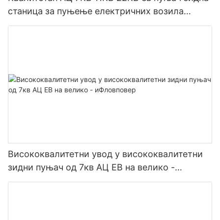
станица за пуњење електричних возила
Произвођач | иФловПовер2
Висококвалитетни увод у висококвалитетни
зидни пуњач од 7кв АЦ ЕВ на велико -
иФловповер