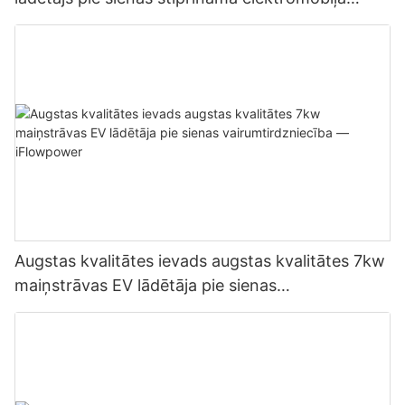
uzlādes stacija Ražotājs | iFlowPower2
Augstas kvalitātes ievads augstas kvalitātes 7kw
maiņstrāvas EV lādētāja pie sienas
vairumtirdzniecība — iFlowpower