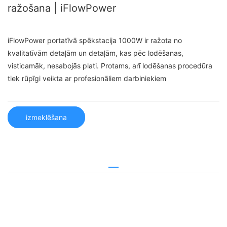
ražošana | iFlowPower
iFlowPower portatīvā spēkstacija 1000W ir ražota no
kvalitatīvām detaļām un detaļām, kas pēc lodēšanas,
visticamāk, nesabojās plati. Protams, arī lodēšanas procedūra
tiek rūpīgi veikta ar profesionāliem darbiniekiem
izmeklēšana