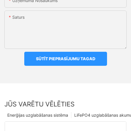
Uzņēmuma Nosaukums
Saturs
SŪTĪT PIEPRASĪJUMU TAGAD
JŪS VARĒTU VĒLĒTIES
Enerģijas uzglabāšanas sistēma
LiFePO4 uzglabāšanas akumu