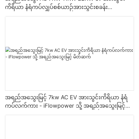
ကိရိယာ နံရံကပ်လျှပ်စစ်ယာဉ်အားသွင်းစခန်း
ထုတ်လုပ်သူ | iFlowPower2
အရည်အသွေးမြင့် 7kw AC EV အားသွင်းကိရိယာ နံရံ
ကပ်လက်ကား - iFlowpower သို့ အရည်အသွေးမြင့်
မိတ်ဆက်