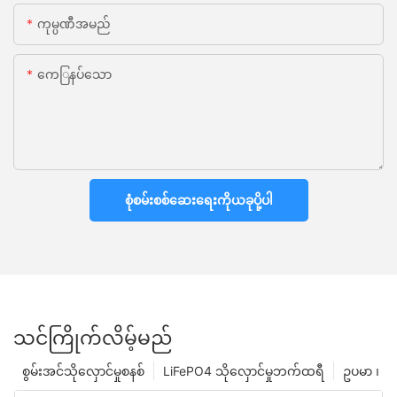
ကုမ္ပဏီအမည်
ကေြနပ်သော
စုံစမ်းစစ်ဆေးရေးကိုယခုပို့ပါ
သင်ကြိုက်လိမ့်မည်
စွမ်းအင်သိုလှောင်မှုစနစ်
LiFePO4 သိုလှောင်မှုဘက်ထရီ
ဥပမာ ၊