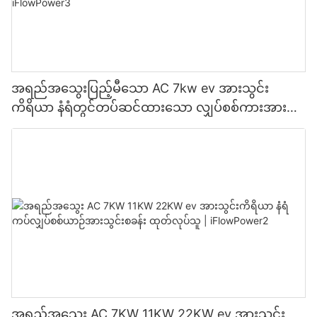
အရည်အသွေးပြည့်မီသော AC 7kw ev အားသွင်း
ကိရိယာ နံရံတွင်တပ်ဆင်ထားသော လျှပ်စစ်ကားအား
သွင်းစခန်း ထုတ်လုပ်သူ | iFlowPower3
အရည်အသွေး AC 7KW 11KW 22KW ev အားသွင်း