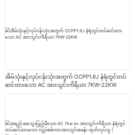
အိမ်သုံးနှင့်လုပ်ငန်းသုံးအတွက် OCPP1.6J နံရံတွင်တပ်
ဆင်ထားသော AC အားသွင်းကိရိယာ 7KW-22KW