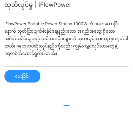
ထုတ်လုပ်မှု | iFlowPower
iFlowPower Portable Power Station 1000W ကို ဂဟေဆော်ပြီး
နောက် ဘုတ်ပြားပျက်စီးနိုင်ချေနည်းသော အရည်အသွေးရှိသော
အစိတ်အပိုင်းများနှင့် အစိတ်အပိုင်းများကို ထုတ်လုပ်ထားသည်။ ဟုတ်ပါ
တယ်၊ ဂဟေလုပ်ထုံးလုပ်နည်းကိုလည်း ကျွမ်းကျင်လုပ်သားတွေနဲ့
ဂရုတစိုက်ဆောင်ရွက်ပါတယ်။
မေးခြင်း