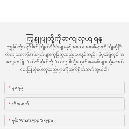
ကြှနျုပျတို့ကိုဆကျသှယျရနျ
ကျွန်ုပ်တို့သည်စိတ်ကြိုက်ဒီဇိုင်းများနှင့်အတွေးအခေါ်များကိုကြိုဆိုပြီး
တိကျသောလိုအပ်ချက်များကိုဖြည့်ဆည်းပေးနိုင်သည်။ ပိုမိုသိရှိလိုပါက
ကျေးဇူးပြု. 0 က်ဘ်ဆိုက်သို့ 0 ယ်ယူပါသို့မဟုတ်မေးခွန်းများသို့မဟုတ်
မေးမြန်းစုံစမ်းလိုသည်များကိုတိုက်ရိုက်ဆက်သွယ်ပါ။
နာမည်
အီးမေးလ်
ဖုန်း/WhatsApp/Skype