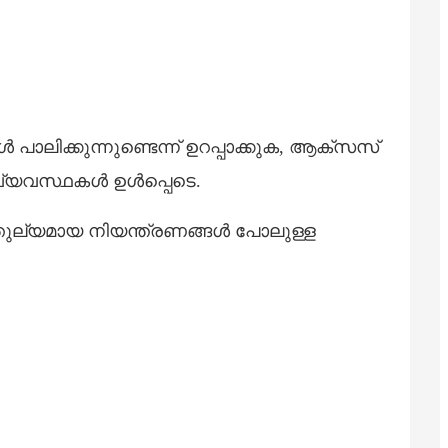
తెలుగు
български
ਪੰਜਾਬੀ
বাংলা
ലിക്കുന്നുണ്ടെന്ന് ഉറപ്പാക്കുക, ആക്സസ്
മലയാളം
വ്യവസ്ഥകൾ ഉൾപ്പെടെ.
Беларуская
ത്തുല്യമായ നിയന്ത്രണങ്ങൾ പോലുള്ള
dansk
मराठी
ಕನ್ನಡ
ગુજરાતી
ଓଡ଼ିଆ