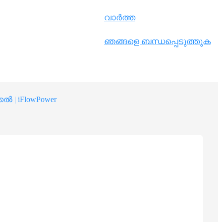
Nederlands
വാർത്ത
한국어
ഞങ്ങളെ ബന്ധപ്പെടുത്തുക
Tiếng Việt
Gàidhlig
Suomi
ൽ | iFlowPower
lietuvių
svenska
Монгол
Eesti
Pilipino
Gaeilgenah