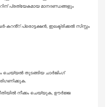
റിന് പ്രത്യേകമായ മാനദണ്ഡങ്ങളും
Hausa
Kiswahili
്റ് പ്രൊട്ടക്ഷൻ, ഇലക്ട്രിക്കൽ സിസ്റ്റം
Magyar
Íslenska
Hrvatski
Македонски
русский
 ചെയ്യൽ തുടങ്ങിയ ചാർജിംഗ്
יידיש
പരിഗണിക്കുക.
Українська
اردو
രീതിയിൽ നീക്കം ചെയ്യുക, ഊർജ്ജ
தமிழ்