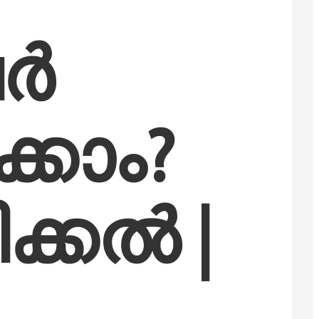
Sugbuanon
Polski
ർ 
Corsu
ລາວ
Burmese
കാം? 
français
ภาษาไทย
Euskara
ക്കൽ | 
ქართველი
Slovenščina
ខ្មែរ
日语