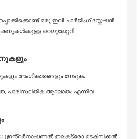
Slovenčina
Sesotho
്കിക്കൊണ്ട് ഒരു ഇവി ചാർജിംഗ് സ്റ്റേഷൻ
Кыргызча
ഷനുകൾക്കുള്ള റെഗുലേറ്ററി
Српски
Afrikaans
നുകളും
Shqip
Bosanski
റുകളും അംഗീകാരങ്ങളും നേടുക.
italiano
മത, പാരിസ്ഥിതിക ആഘാതം എന്നിവ
हिन्दी
Lëtzebuergesch
ം
سنڌي
 IEC (ഇൻ്റർനാഷണൽ ഇലക്‌ട്രോ ടെക്‌നിക്കൽ
Xhosa