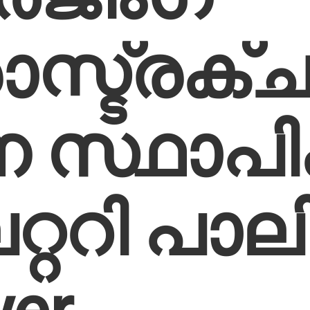
ജിംഗ് 
സ്ട്രക്ച
സ്ഥാപിക്
്ററി പാലി