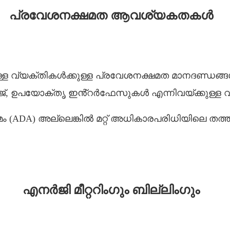
പ്രവേശനക്ഷമത ആവശ്യകതകൾ
വ്യക്തികൾക്കുള്ള പ്രവേശനക്ഷമത മാനദണ്ഡങ്ങൾ പാ
േജ്, ഉപയോക്തൃ ഇൻ്റർഫേസുകൾ എന്നിവയ്ക്കുള്ള 
യമം (ADA) അല്ലെങ്കിൽ മറ്റ് അധികാരപരിധിയിലെ ത
എനർജി മീറ്ററിംഗും ബില്ലിംഗും