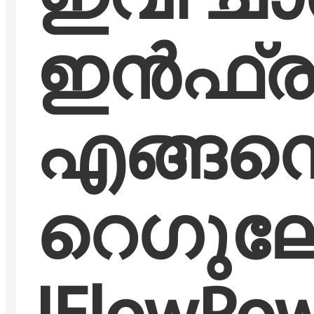
ഇവി ചാർ
ഇൻഫ്രാ
എങ്ങനെ 
റെഗുലേറ