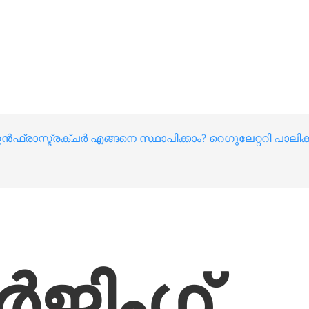
ഫ്രാസ്ട്രക്ചർ എങ്ങനെ സ്ഥാപിക്കാം? റെഗുലേറ്ററി പാലിക്ക