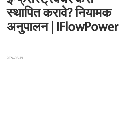
Sugbuanon
स्थापित करावे? नियामक 
Polski
अनुपालन | IFlowPower
Corsu
ລາວ
Burmese
2024-03-19
français
ภาษาไทย
Euskara
ქართველი
Slovenščina
ខ្មែរ