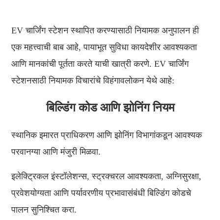
日语
čeština
EV चार्जिंग स्टेशन स्थापित करण्यासाठी नियामक अनुपालन ही
Malagasy fiteny
एक महत्त्वाची बाब आहे, पायाभूत सुविधा कायदेशीर आवश्यकता
आणि मानकांची पूर्तता करते याची खात्री करणे. EV चार्जिंग
norsk
स्टेशनसाठी नियामक विचारांचे विहंगावलोकन येथे आहे:
èdè Yorùbá
latviešu valoda‎
बिल्डिंग कोड आणि झोनिंग नियम
Latin
स्थानिक इमारत प्राधिकरण आणि झोनिंग विभागांकडून आवश्यक
Igbo
परवानग्या आणि मंजुरी मिळवा.
Română
इलेक्ट्रिकल इंस्टॉलेशन्स, स्ट्रक्चरल आवश्यकता, अग्निसुरक्षा,
Maori
प्रवेशयोग्यता आणि पर्यावरणीय प्रभावासंबंधी बिल्डिंग कोडचे
සිංහල
पालन सुनिश्चित करा.