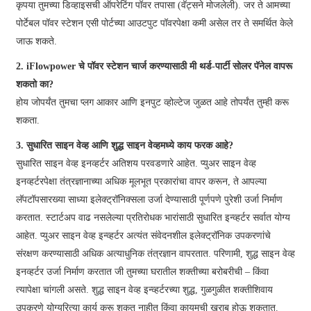
कृपया तुमच्या डिव्हाइसची ऑपरेटिंग पॉवर तपासा (वॅट्सने मोजलेली). जर ते आमच्या
पोर्टेबल पॉवर स्टेशन एसी पोर्टच्या आउटपुट पॉवरपेक्षा कमी असेल तर ते समर्थित केले
जाऊ शकते.
2. iFlowpower चे पॉवर स्टेशन चार्ज करण्यासाठी मी थर्ड-पार्टी सोलर पॅनेल वापरू
शकतो का?
होय जोपर्यंत तुमचा प्लग आकार आणि इनपुट व्होल्टेज जुळत आहे तोपर्यंत तुम्ही करू
शकता.
3. सुधारित साइन वेव्ह आणि शुद्ध साइन वेव्हमध्ये काय फरक आहे?
सुधारित साइन वेव्ह इनव्हर्टर अतिशय परवडणारे आहेत. प्युअर साइन वेव्ह
इनव्हर्टरपेक्षा तंत्रज्ञानाच्या अधिक मूलभूत प्रकारांचा वापर करून, ते आपल्या
लॅपटॉपसारख्या साध्या इलेक्ट्रॉनिक्सला उर्जा देण्यासाठी पूर्णपणे पुरेशी उर्जा निर्माण
करतात. स्टार्टअप वाढ नसलेल्या प्रतिरोधक भारांसाठी सुधारित इन्व्हर्टर सर्वात योग्य
आहेत. प्युअर साइन वेव्ह इन्व्हर्टर अत्यंत संवेदनशील इलेक्ट्रॉनिक उपकरणांचे
संरक्षण करण्यासाठी अधिक अत्याधुनिक तंत्रज्ञान वापरतात. परिणामी, शुद्ध साइन वेव्ह
इनव्हर्टर उर्जा निर्माण करतात जी तुमच्या घरातील शक्तीच्या बरोबरीची – किंवा
त्यापेक्षा चांगली असते. शुद्ध साइन वेव्ह इन्व्हर्टरच्या शुद्ध, गुळगुळीत शक्तीशिवाय
उपकरणे योग्यरित्या कार्य करू शकत नाहीत किंवा कायमची खराब होऊ शकतात.