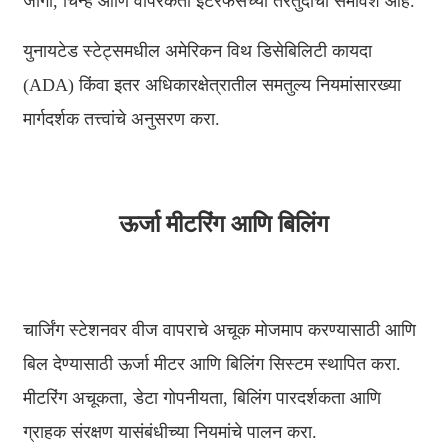
जागा, चिन्हे आणि वापरकर्ता इंटरफेसच्या तरतुदींचा समावेश आहे.
Xhosa
युनायटेड स्टेट्समधील अमेरिकन विथ डिसेबिलिटी कायदा
Hausa
(ADA) किंवा इतर अधिकारक्षेत्रातील समतुल्य नियमांसारख्या
Kiswahili
मार्गदर्शक तत्त्वांचे अनुसरण करा.
Magyar
Íslenska
Hrvatski
ऊर्जा मीटरिंग आणि बिलिंग
Македонски
русский
יידיש
चार्जिंग स्टेशनवर वीज वापराचे अचूक मोजमाप करण्यासाठी आणि
बिल देण्यासाठी ऊर्जा मीटर आणि बिलिंग सिस्टम स्थापित करा.
Українська
मीटरिंग अचूकता, डेटा गोपनीयता, बिलिंग पारदर्शकता आणि
اردو
ग्राहक संरक्षण यासंबंधीच्या नियमांचे पालन करा.
தமிழ்