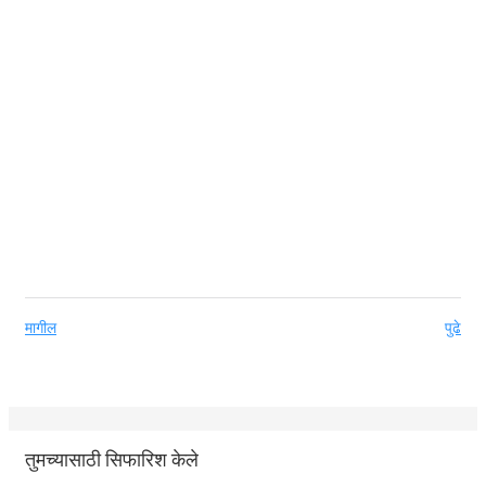
मागील
पुढे
तुमच्यासाठी सिफारिश केले