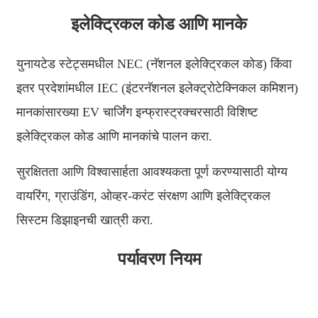
አማርኛ
इलेक्ट्रिकल कोड आणि मानके
Bahasa Melayu
Deutsch
युनायटेड स्टेट्समधील NEC (नॅशनल इलेक्ट्रिकल कोड) किंवा
Af Soomaali
इतर प्रदेशांमधील IEC (इंटरनॅशनल इलेक्ट्रोटेक्निकल कमिशन)
मानकांसारख्या EV चार्जिंग इन्फ्रास्ट्रक्चरसाठी विशिष्ट
Català
इलेक्ट्रिकल कोड आणि मानकांचे पालन करा.
پښتو
Cymraeg
सुरक्षितता आणि विश्वासार्हता आवश्यकता पूर्ण करण्यासाठी योग्य
वायरिंग, ग्राउंडिंग, ओव्हर-करंट संरक्षण आणि इलेक्ट्रिकल
Shona
सिस्टम डिझाइनची खात्री करा.
Точики
Қазақ Тілі
पर्यावरण नियम
Zulu
Ελληνικά