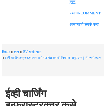
Frysk
ज्ञान
Nederlands
समाचारCOMMENT
한국어
आमच्याशी संपर्क करा
Tiếng Việt
Gàidhlig
Suomi
Home
ज्ञान
EV चार्जर बद्दल
lietuvių
ईव्ही चार्जिंग इन्फ्रास्ट्रक्चर कसे स्थापित करावे? नियामक अनुपालन | iFlowPower
svenska
Монгол
Eesti
ईव्ही चार्जिंग 
Pilipino
इन्फ्रास्ट्रक्चर कसे 
Gaeilgenah