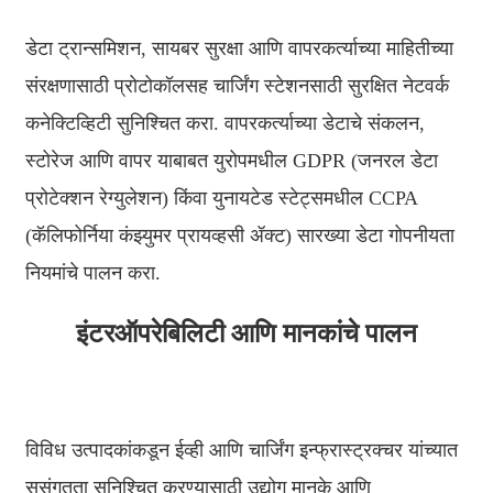
Basa Jawa
डेटा ट्रान्समिशन, सायबर सुरक्षा आणि वापरकर्त्याच्या माहितीच्या
bahasa Indonesia
संरक्षणासाठी प्रोटोकॉलसह चार्जिंग स्टेशनसाठी सुरक्षित नेटवर्क
Sundanese
कनेक्टिव्हिटी सुनिश्चित करा. वापरकर्त्याच्या डेटाचे संकलन,
Türkçe
स्टोरेज आणि वापर याबाबत युरोपमधील GDPR (जनरल डेटा
प्रोटेक्शन रेग्युलेशन) किंवा युनायटेड स्टेट्समधील CCPA
فارسی
(कॅलिफोर्निया कंझ्युमर प्रायव्हसी ॲक्ट) सारख्या डेटा गोपनीयता
հայերեն
नियमांचे पालन करा.
Azərbaycan
עִבְרִית
इंटरऑपरेबिलिटी आणि मानकांचे पालन
Kurmancî
العربية
विविध उत्पादकांकडून ईव्ही आणि चार्जिंग इन्फ्रास्ट्रक्चर यांच्यात
繁體中文
सुसंगतता सुनिश्चित करण्यासाठी उद्योग मानके आणि