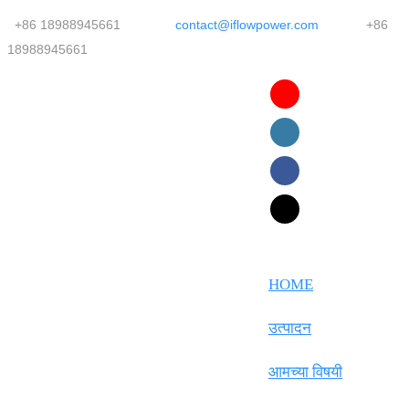
+86 18988945661
contact@iflowpower.com
+86
18988945661
English
Faasamoa
Ōlelo Hawaiʻi
Maltese
HOME
Español
उत्पादन
Galego
आमच्या विषयी
Português