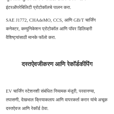
中文
इंटरऑपरेबिलिटी प्रोटोकॉलचे पालन करा.
ئۇيغۇرچە
SAE J1772, CHAdeMO, CCS, आणि GB/T चार्जिंग
Esperanto
कनेक्टर, कम्युनिकेशन प्रोटोकॉल आणि पॉवर डिलिव्हरी
Hmong
वैशिष्ट्यांसाठी मानके फॉलो करा.
नेपाली
दस्तऐवजीकरण आणि रेकॉर्डकीपिंग
EV चार्जिंग स्टेशनशी संबंधित नियामक मंजूरी, परवानग्या,
तपासणी, देखभाल क्रियाकलाप आणि वापरकर्ता करार यांचे अचूक
दस्तऐवज आणि रेकॉर्ड ठेवा.