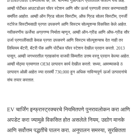
iFlowPower टेक्नॉलॉजी कं, लि. चीनच्या गुआंगडोंग प्रांतातील फोशान येथे आहे.
आम्ही पोर्टेबल आउटडोअर पॉवर स्टेशन आणि सौर ऊर्जा प्रणाली तयार करण्यासाठी
समर्पित आहोत. आम्ही ऑन ग्रिड सोलर सिस्टीम, ऑफ ग्रिड सोलर सिस्टीम, एनर्जी
स्टोरेज सिस्टीमसाठी प्रगत उपकरणे आणि सिस्टम सोल्यूशन्स विकसित केले आहेत.
नवीकरणीय ऊर्जेचा अग्रगण्य निर्माता म्हणून, आम्ही ऑन-ग्रीड आणि ऑफ-ग्रीड सौर
उर्जा प्रणालींसाठी केवळ प्रगत उपकरणे आणि सिस्टम सोल्यूशन्सच देत नाही तर
लिथियम बॅटरी, बॅटरी पॅक आणि पोर्टेबल पॉवर स्टेशन देखील प्रदान करतो. 2013
पासून, आम्ही जगभरातील ग्राहकांना वाजवी किंमतीत उत्तम वस्तू प्रदान केल्या आहेत.
आम्ही मोठ्या प्रमाणात OEM उत्पादन कार्य देखील करतो. सध्या, आमच्याकडे 8
उत्पादन ओळी आहेत ज्या दरवर्षी 730,000 हून अधिक नाविन्यपूर्ण ऊर्जा उत्पादनांचे
संच तयार करतात.
EV चार्जिंग इन्फ्रास्ट्रक्चरचे नियमितपणे पुनरावलोकन करा आणि
अपडेट करा ज्यामुळे विकसित होत असलेले नियम, उद्योग मानके
आणि सर्वोत्तम पद्धतींचे पालन करा. अनुपालन समस्या, सुरक्षितता