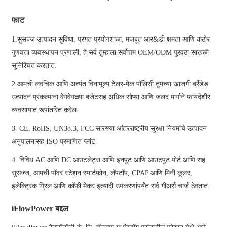
फाट
1.सुसज्ज उत्पादन सुविधा, प्रगत प्रयोगशाळा, मजबूत आर&डी क्षमता आणि कठोर
गुणवत्ता व्यवस्थापन प्रणाली, हे सर्व तुम्हाला सर्वोत्तम OEM/ODM पुरवठा साखळी
सुनिश्चित करतात.
2.आमची लवचिक आणि अत्यंत विनामूल्य टेलर-मेक पॉलिसी तुमच्या खाजगी ब्रँडेड
उत्पादन प्रकल्पांना वेगवेगळ्या बजेटसह अधिक सोप्या आणि जलद मार्गाने फायदेशीर
व्यवसायात रूपांतरित करेल.
3. CE, RoHS, UN38.3, FCC सारख्या आंतरराष्ट्रीय सुरक्षा नियमांचे उत्पादन
अनुपालनासह ISO प्रमाणित प्लांट
4. विविध AC आणि DC आउटलेट्स आणि इनपुट आणि आउटपुट पोर्ट आणि सह
सुसज्ज, आमची पॉवर स्टेशन स्मार्टफोन, लॅपटॉप, CPAP आणि मिनी कूलर,
इलेक्ट्रिक ग्रिल आणि कॉफी मेकर इत्यादी उपकरणांपर्यंत सर्व गीअर्स चार्ज ठेवतात.
iFlowPower बद्दल