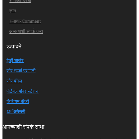
आमच्या विषयी
ज्ञान
समाचारComment
आमच्याशी संपर्क करा
उत्पादने
ईव्ही चार्जर
सौर ऊर्जा प्रणाली
सौर पॅनेल
पोर्टेबल पॉवर स्टेशन
लिथियम बॅटरी
अॅक्सेसरी
आमच्याशी संपर्क साधा