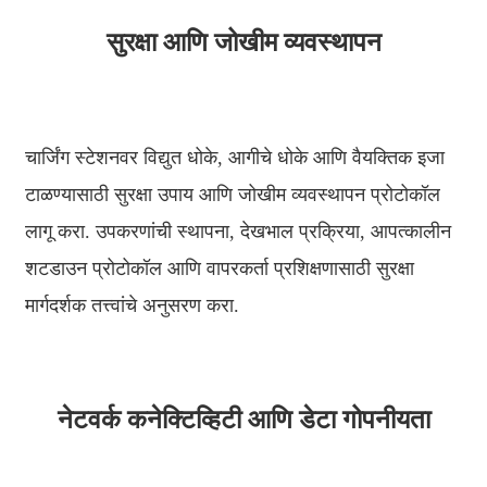
తెలుగు
सुरक्षा आणि जोखीम व्यवस्थापन
български
ਪੰਜਾਬੀ
चार्जिंग स्टेशनवर विद्युत धोके, आगीचे धोके आणि वैयक्तिक इजा
বাংলা
टाळण्यासाठी सुरक्षा उपाय आणि जोखीम व्यवस्थापन प्रोटोकॉल
മലയാളം
लागू करा. उपकरणांची स्थापना, देखभाल प्रक्रिया, आपत्कालीन
Беларуская
शटडाउन प्रोटोकॉल आणि वापरकर्ता प्रशिक्षणासाठी सुरक्षा
dansk
मार्गदर्शक तत्त्वांचे अनुसरण करा.
मराठी
ಕನ್ನಡ
नेटवर्क कनेक्टिव्हिटी आणि डेटा गोपनीयता
ગુજરાતી
ଓଡ଼ିଆ