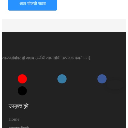
आता चौकशी पाठवा
आयफ्लोपॉवर ही अक्षय ऊर्जेची आघाडीची उत्पादक कंपनी आहे.
उपयुक्त दुवे
Home