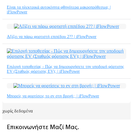
Είναι τα ηλεκτρικά αυτοκίνητα φθηνότερα μακροπρόθεσμα; |
iFlowPower
Αξίζει να πάρω φορτιστή επιπέδου 2?? | iFlowPower
Επιλογή τοποθεσίας - Πώς να δημιουργήσετε την υποδομή φόρτισης
EV (Σταθμός φόρτισης EV); | iFlowPower
Μπορείς να φορτίσεις το ev στη βροχή;; | iFlowPower
χωρίς δεδομένα
Επικοινωνήστε Μαζί Μας.