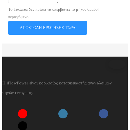
Το Textarea δεν πρέπει να υπερβαίνει το μήκος 65530!
περιεχόμενο
ΑΠΟΣΤΟΛΉ ΕΡΏΤΗΣΗΣ ΤΏΡΑ
Η iFlowPower είναι κορυφαίος κατασκευαστής ανανεώσιμων
πηγών ενέργειας.