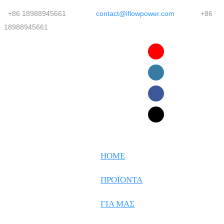
+86 18988945661
contact@iflowpower.com
+86
18988945661
English
Faasamoa
Ōlelo Hawaiʻi
Maltese
HOME
Español
ΠΡΟΪΌΝΤΑ
Galego
ΓΙΑ ΜΑΣ
Português