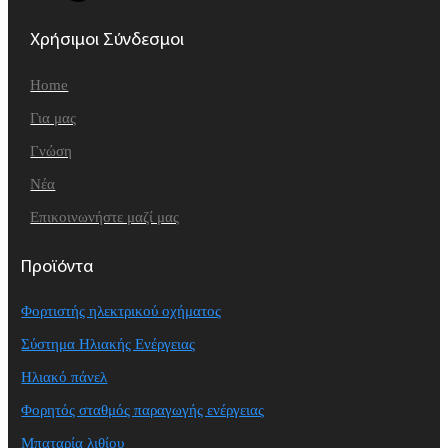
Χρήσιμοι Σύνδεσμοι
Home
Για μας
Γνώση
Νέα
Επικοινωνήστε μαζί μας
Προϊόντα
Φορτιστής ηλεκτρικού οχήματος
Σύστημα Ηλιακής Ενέργειας
Ηλιακό πάνελ
Φορητός σταθμός παραγωγής ενέργειας
Μπαταρία λιθίου