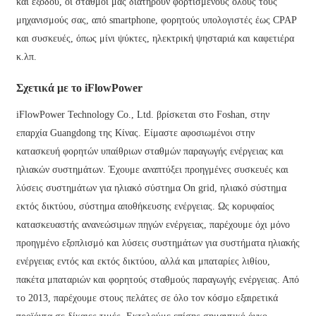
και εξόδου, οι σταθμοί μας διατηρούν φορτισμένους όλους τους
μηχανισμούς σας, από smartphone, φορητούς υπολογιστές έως CPAP
και συσκευές, όπως μίνι ψύκτες, ηλεκτρική ψησταριά και καφετιέρα
κ.λπ.
Σχετικά με το iFlowPower
iFlowPower Technology Co., Ltd. βρίσκεται στο Foshan, στην
επαρχία Guangdong της Κίνας. Είμαστε αφοσιωμένοι στην
κατασκευή φορητών υπαίθριων σταθμών παραγωγής ενέργειας και
ηλιακών συστημάτων. Έχουμε αναπτύξει προηγμένες συσκευές και
λύσεις συστημάτων για ηλιακό σύστημα On grid, ηλιακό σύστημα
εκτός δικτύου, σύστημα αποθήκευσης ενέργειας. Ως κορυφαίος
κατασκευαστής ανανεώσιμων πηγών ενέργειας, παρέχουμε όχι μόνο
προηγμένο εξοπλισμό και λύσεις συστημάτων για συστήματα ηλιακής
ενέργειας εντός και εκτός δικτύου, αλλά και μπαταρίες λιθίου,
πακέτα μπαταριών και φορητούς σταθμούς παραγωγής ενέργειας. Από
το 2013, παρέχουμε στους πελάτες σε όλο τον κόσμο εξαιρετικά