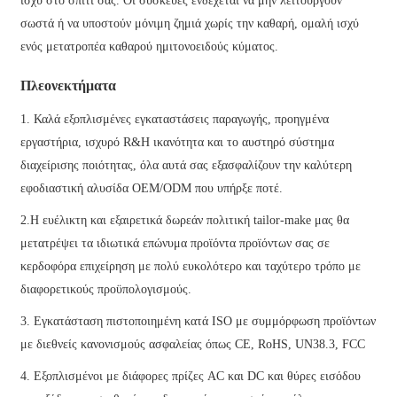
ισχύ στο σπίτι σας. Οι συσκευές ενδέχεται να μην λειτουργούν
σωστά ή να υποστούν μόνιμη ζημιά χωρίς την καθαρή, ομαλή ισχύ
ενός μετατροπέα καθαρού ημιτονοειδούς κύματος.
Πλεονεκτήματα
1. Καλά εξοπλισμένες εγκαταστάσεις παραγωγής, προηγμένα
εργαστήρια, ισχυρό R&Η ικανότητα και το αυστηρό σύστημα
διαχείρισης ποιότητας, όλα αυτά σας εξασφαλίζουν την καλύτερη
εφοδιαστική αλυσίδα OEM/ODM που υπήρξε ποτέ.
2.Η ευέλικτη και εξαιρετικά δωρεάν πολιτική tailor-make μας θα
μετατρέψει τα ιδιωτικά επώνυμα προϊόντα προϊόντων σας σε
κερδοφόρα επιχείρηση με πολύ ευκολότερο και ταχύτερο τρόπο με
διαφορετικούς προϋπολογισμούς.
3. Εγκατάσταση πιστοποιημένη κατά ISO με συμμόρφωση προϊόντων
με διεθνείς κανονισμούς ασφαλείας όπως CE, RoHS, UN38.3, FCC
4. Εξοπλισμένοι με διάφορες πρίζες AC και DC και θύρες εισόδου