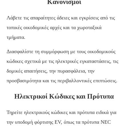
አማርኛ
Κανονισμοί
Bahasa Melayu
Λάβετε τις απαραίτητες άδειες και εγκρίσεις από τις
Deutsch
τοπικές οικοδομικές αρχές και τα χωροταξικά
Af Soomaali
τμήματα.
Català
Διασφαλίστε τη συμμόρφωση με τους οικοδομικούς
پښتو
κώδικες σχετικά με τις ηλεκτρικές εγκαταστάσεις, τις
Cymraeg
δομικές απαιτήσεις, την πυρασφάλεια, την
Shona
προσβασιμότητα και τις περιβαλλοντικές επιπτώσεις.
Точики
Ηλεκτρικοί Κώδικες και Πρότυπα
Қазақ Тілі
Τηρείτε ηλεκτρικούς κώδικες και πρότυπα ειδικά για
Zulu
την υποδομή φόρτισης EV, όπως τα πρότυπα NEC
Ελληνικά