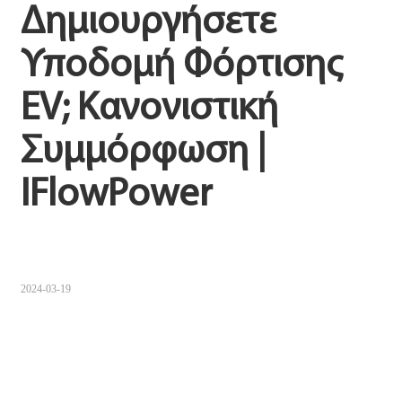
Δημιουργήσετε 
Sugbuanon
Υποδομή Φόρτισης 
Polski
EV; Κανονιστική 
Corsu
ລາວ
Συμμόρφωση | 
Burmese
IFlowPower
français
ภาษาไทย
Euskara
2024-03-19
ქართველი
Slovenščina
ខ្មែរ