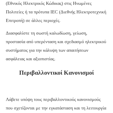
(Εθνικός Ηλεκτρικός Κώδικας) στις Ηνωμένες
Slovenčina
Πολιτείες ή τα πρότυπα IEC (Διεθνής Ηλεκτροτεχνική
Sesotho
Επιτροπή) σε άλλες περιοχές.
Кыргызча
Διασφαλίστε τη σωστή καλωδίωση, γείωση,
Српски
προστασία από υπερένταση και σχεδιασμό ηλεκτρικού
Afrikaans
συστήματος για την κάλυψη των απαιτήσεων
Shqip
ασφάλειας και αξιοπιστίας.
Bosanski
Περιβαλλοντικοί Κανονισμοί
italiano
हिन्दी
Lëtzebuergesch
Λάβετε υπόψη τους περιβαλλοντικούς κανονισμούς
سنڌي
που σχετίζονται με την εγκατάσταση και τη λειτουργία