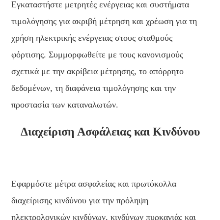
Εγκαταστήστε μετρητές ενέργειας και συστήματα
Basa Jawa
τιμολόγησης για ακριβή μέτρηση και χρέωση για τη
bahasa Indonesia
χρήση ηλεκτρικής ενέργειας στους σταθμούς
Sundanese
φόρτισης. Συμμορφωθείτε με τους κανονισμούς
Türkçe
σχετικά με την ακρίβεια μέτρησης, το απόρρητο
δεδομένων, τη διαφάνεια τιμολόγησης και την
فارسی
προστασία των καταναλωτών.
հայերեն
Azərbaycan
Διαχείριση Ασφάλειας και Κινδύνου
עִבְרִית
Kurmancî
Εφαρμόστε μέτρα ασφαλείας και πρωτόκολλα
العربية
διαχείρισης κινδύνου για την πρόληψη
繁體中文
ηλεκτρολογικών κινδύνων, κινδύνων πυρκαγιάς και