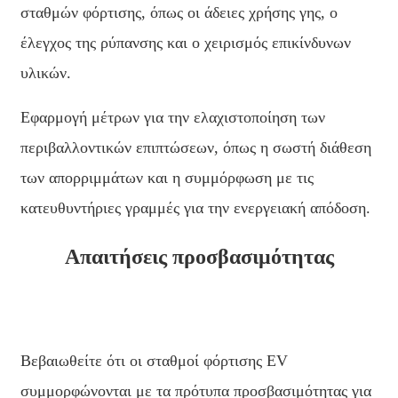
Xhosa
σταθμών φόρτισης, όπως οι άδειες χρήσης γης, ο
έλεγχος της ρύπανσης και ο χειρισμός επικίνδυνων
Hausa
υλικών.
Kiswahili
Magyar
Εφαρμογή μέτρων για την ελαχιστοποίηση των
περιβαλλοντικών επιπτώσεων, όπως η σωστή διάθεση
Íslenska
των απορριμμάτων και η συμμόρφωση με τις
Hrvatski
κατευθυντήριες γραμμές για την ενεργειακή απόδοση.
Македонски
Απαιτήσεις προσβασιμότητας
русский
יידיש
Українська
Βεβαιωθείτε ότι οι σταθμοί φόρτισης EV
اردو
συμμορφώνονται με τα πρότυπα προσβασιμότητας για
தமிழ்