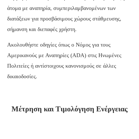
άτομα με αναπηρία, συμπεριλαμβανομένων των
తెలుగు
διατάξεων για προσβάσιμους χώρους στάθμευσης,
български
σήμανση και διεπαφές χρήστη.
ਪੰਜਾਬੀ
Ακολουθήστε οδηγίες όπως ο Νόμος για τους
বাংলা
Αμερικανούς με Αναπηρίες (ADA) στις Ηνωμένες
മലയാളം
Πολιτείες ή αντίστοιχους κανονισμούς σε άλλες
Беларуская
δικαιοδοσίες.
dansk
मराठी
Μέτρηση και Τιμολόγηση Ενέργειας
ಕನ್ನಡ
ગુજરાતી
ଓଡ଼ିଆ