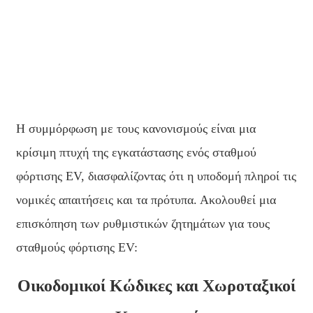
日语
čeština
Malagasy fiteny
norsk
èdè Yorùbá
Η συμμόρφωση με τους κανονισμούς είναι μια
latviešu valoda‎
κρίσιμη πτυχή της εγκατάστασης ενός σταθμού
φόρτισης EV, διασφαλίζοντας ότι η υποδομή πληροί τις
Latin
νομικές απαιτήσεις και τα πρότυπα. Ακολουθεί μια
Igbo
επισκόπηση των ρυθμιστικών ζητημάτων για τους
Română
σταθμούς φόρτισης EV:
Maori
Οικοδομικοί Κώδικες και Χωροταξικοί
සිංහල