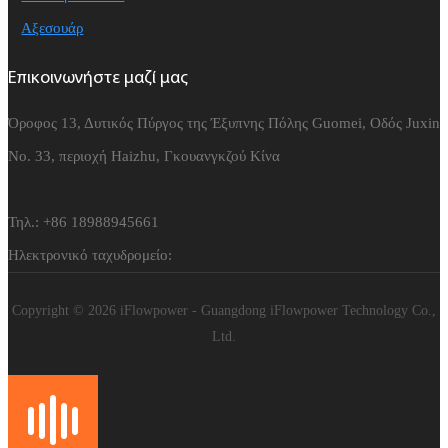
Αξεσουάρ
Επικοινωνήστε μαζί μας
Όροφος 13, Δυτικός Πύργος της Έξυπνης Πόλης Guomei, Οδός Juxin
Νο. 33, περιοχή Haizhu, Γκουανγκζού Κίνα
Τηλ.: +86 18988945661
Ηλεκτρονικό ταχυδρομείο:
Copyright © 2026 iFlowpower - Guangdong iFlowpower Technology Co.,
Ltd.