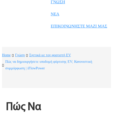
Frysk
ΓΝΏΣΗ
Nederlands
ΝΈΑ
한국어
ΕΠΙΚΟΙΝΩΝΉΣΤΕ ΜΑΖΊ ΜΑΣ
Tiếng Việt
Gàidhlig
Suomi
Home
Γνώση
Σχετικά με τον φορτιστή EV
lietuvių
Πώς να δημιουργήσετε υποδομή φόρτισης EV; Κανονιστική
συμμόρφωση | iFlowPower
svenska
Монгол
Eesti
Pilipino
Πώς Να 
Gaeilgenah