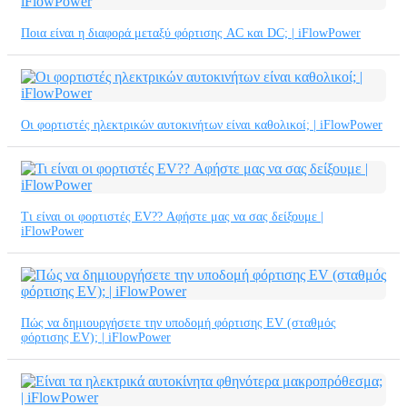
Ποια είναι η διαφορά μεταξύ φόρτισης AC και DC; | iFlowPower
Οι φορτιστές ηλεκτρικών αυτοκινήτων είναι καθολικοί; | iFlowPower
Τι είναι οι φορτιστές EV?? Αφήστε μας να σας δείξουμε |
iFlowPower
Πώς να δημιουργήσετε την υποδομή φόρτισης EV (σταθμός
φόρτισης EV); | iFlowPower