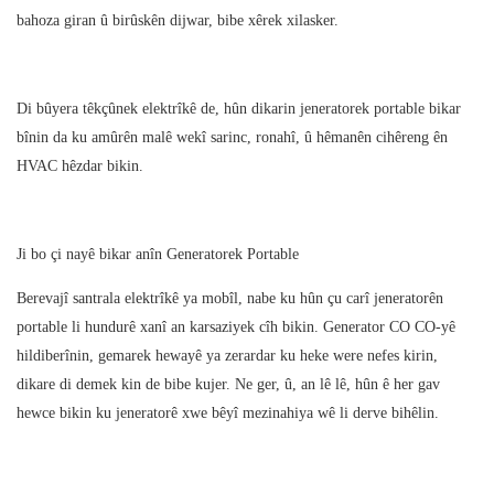
bahoza giran û birûskên dijwar, bibe xêrek xilasker.
Di bûyera têkçûnek elektrîkê de, hûn dikarin jeneratorek portable bikar
bînin da ku amûrên malê wekî sarinc, ronahî, û hêmanên cihêreng ên
HVAC hêzdar bikin.
Ji bo çi nayê bikar anîn Generatorek Portable
Berevajî santrala elektrîkê ya mobîl, nabe ku hûn çu carî jeneratorên
portable li hundurê xanî an karsaziyek cîh bikin. Generator CO CO-yê
hildiberînin, gemarek hewayê ya zerardar ku heke were nefes kirin,
dikare di demek kin de bibe kujer. Ne ger, û, an lê lê, hûn ê her gav
hewce bikin ku jeneratorê xwe bêyî mezinahiya wê li derve bihêlin.