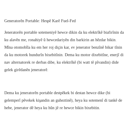
Generatorên Portable: Hespê Karê Fuel-Fed
Jeneratorên portable sotemeniyê hewce dikin da ku elektrîkê biafirînin da
ku alavên me, ronahiyê û hewcedariyên din barkirin an hêzdar bikin.
Mîna otomobîla ku em her roj diçin kar, ev jenerator benzînê bikar tînin
da ku motorek hundurîn bixebitînin. Dema ku motor dixebitîne, enerjî di
nav alternatorek re derbas dibe, ku elektrîkê (bi watt tê pîvandin) dide
gelek girêdanên jeneratorê.
Dema ku jeneratorên portable destpêkek bi destan hewce dike (bi
gelemperî pêvekek kişandin an guheztinê), heya ku sotemenî di tankê de
hebe, jenerator dê heya ku hûn jê re hewce bikin bixebitin.