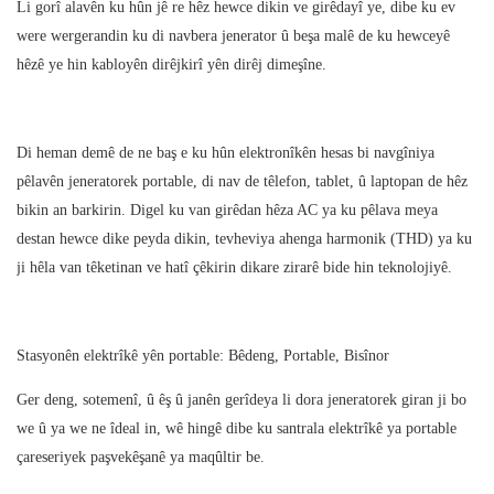
Li gorî alavên ku hûn jê re hêz hewce dikin ve girêdayî ye, dibe ku ev
were wergerandin ku di navbera jenerator û beşa malê de ku hewceyê
hêzê ye hin kabloyên dirêjkirî yên dirêj dimeşîne.
Di heman demê de ne baş e ku hûn elektronîkên hesas bi navgîniya
pêlavên jeneratorek portable, di nav de têlefon, tablet, û laptopan de hêz
bikin an barkirin. Digel ku van girêdan hêza AC ya ku pêlava meya
destan hewce dike peyda dikin, tevheviya ahenga harmonik (THD) ya ku
ji hêla van têketinan ve hatî çêkirin dikare zirarê bide hin teknolojiyê.
Stasyonên elektrîkê yên portable: Bêdeng, Portable, Bisînor
Ger deng, sotemenî, û êş û janên gerîdeya li dora jeneratorek giran ji bo
we û ya we ne îdeal in, wê hingê dibe ku santrala elektrîkê ya portable
çareseriyek paşvekêşanê ya maqûltir be.