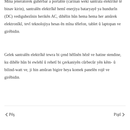
Mîna jeneratorek guhêrbar a portable (carinan wekî santrala elektrîkê tê
binav kirin), santralên elektrîkê hemî enerjiya bataryayê ya hundurîn
(DC) vediguhezînin herikên AC, dihêlin hûn hema hema her amûrek
elektronîkî, tevî teknolojiya hesas ên mîna têlefon, tablet û laptopan ve
girêbidin.
Gelek santralên elektrîkê tewra bi çend hêlînên hêzê ve hatine stendine,
ku dihêle hûn bi ewlehî û rehetî bi çavkaniyên cûrbecûr yên kêm- û
bilind-watt ve, ji hin amûran bigire heya komek panelên rojê ve
girêbidin.
Pêş
Piştî