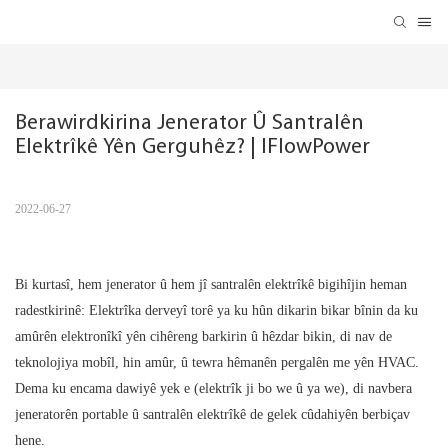
Berawirdkirina Jenerator Û Santralên 
Elektrîkê Yên Gerguhêz? | IFlowPower
2022-06-27
Bi kurtasî, hem jenerator û hem jî santralên elektrîkê bigihîjin heman
radestkirinê: Elektrîka derveyî torê ya ku hûn dikarin bikar bînin da ku
amûrên elektronîkî yên cihêreng barkirin û hêzdar bikin, di nav de
teknolojiya mobîl, hin amûr, û tewra hêmanên pergalên me yên HVAC.
Dema ku encama dawiyê yek e (elektrîk ji bo we û ya we), di navbera
jeneratorên portable û santralên elektrîkê de gelek cûdahiyên berbiçav
hene.