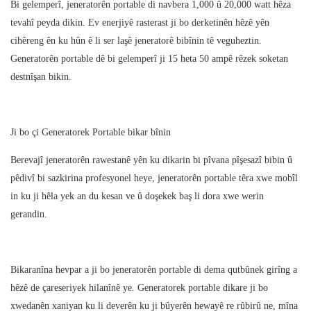
Bi gelemperî, jeneratorên portable di navbera 1,000 û 20,000 watt hêza
tevahî peyda dikin. Ev enerjiyê rasterast ji bo derketinên hêzê yên
cihêreng ên ku hûn ê li ser laşê jeneratorê bibînin tê veguheztin.
Generatorên portable dê bi gelemperî ji 15 heta 50 ampê rêzek soketan
destnîşan bikin.
Ji bo çi Generatorek Portable bikar bînin
Berevajî jeneratorên rawestanê yên ku dikarin bi pîvana pîşesazî bibin û
pêdivî bi sazkirina profesyonel heye, jeneratorên portable têra xwe mobîl
in ku ji hêla yek an du kesan ve û doşekek baş li dora xwe werin
gerandin.
Bikaranîna hevpar a ji bo jeneratorên portable di dema qutbûnek girîng a
hêzê de çareseriyek hilanînê ye. Generatorek portable dikare ji bo
xwedanên xaniyan ku li deverên ku ji bûyerên hewayê re rûbirû ne, mîna