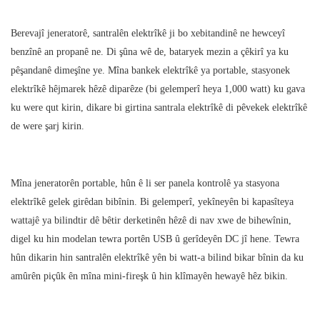
Berevajî jeneratorê, santralên elektrîkê ji bo xebitandinê ne hewceyî
benzînê an propanê ne. Di şûna wê de, bataryek mezin a çêkirî ya ku
pêşandanê dimeşîne ye. Mîna bankek elektrîkê ya portable, stasyonek
elektrîkê hêjmarek hêzê diparêze (bi gelemperî heya 1,000 watt) ku gava
ku were qut kirin, dikare bi girtina santrala elektrîkê di pêvekek elektrîkê
de were şarj kirin.
Mîna jeneratorên portable, hûn ê li ser panela kontrolê ya stasyona
elektrîkê gelek girêdan bibînin. Bi gelemperî, yekîneyên bi kapasîteya
wattajê ya bilindtir dê bêtir derketinên hêzê di nav xwe de bihewînin,
digel ku hin modelan tewra portên USB û gerîdeyên DC jî hene. Tewra
hûn dikarin hin santralên elektrîkê yên bi watt-a bilind bikar bînin da ku
amûrên piçûk ên mîna mini-fireşk û hin klîmayên hewayê hêz bikin.