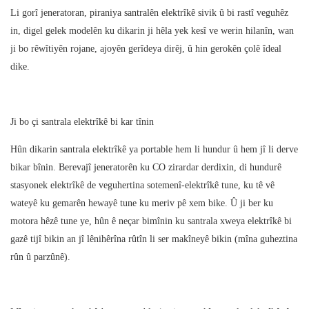
Li gorî jeneratoran, piraniya santralên elektrîkê sivik û bi rastî veguhêz
in, digel gelek modelên ku dikarin ji hêla yek kesî ve werin hilanîn, wan
ji bo rêwîtiyên rojane, ajoyên gerîdeya dirêj, û hin gerokên çolê îdeal
dike.
Ji bo çi santrala elektrîkê bi kar tînin
Hûn dikarin santrala elektrîkê ya portable hem li hundur û hem jî li derve
bikar bînin. Berevajî jeneratorên ku CO zirardar derdixin, di hundurê
stasyonek elektrîkê de veguhertina sotemenî-elektrîkê tune, ku tê vê
wateyê ku gemarên hewayê tune ku meriv pê xem bike. Û ji ber ku
motora hêzê tune ye, hûn ê neçar bimînin ku santrala xweya elektrîkê bi
gazê tijî bikin an jî lênihêrîna rûtîn li ser makîneyê bikin (mîna guheztina
rûn û parzûnê).