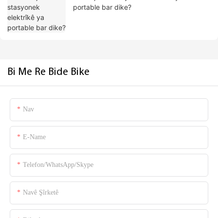
portable bar dike?
Bi Me Re Bide Bike
Nav
E-Name
Telefon/WhatsApp/Skype
Navê Şîrketê