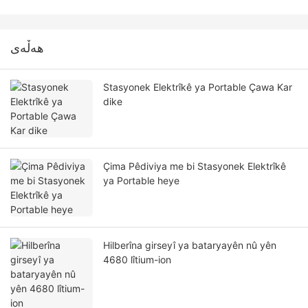
هەڵەی
Stasyonek Elektrîkê ya Portable Çawa Kar
dike
Çima Pêdiviya me bi Stasyonek Elektrîkê
ya Portable heye
Hilberîna girseyî ya bataryayên nû yên
4680 lîtium-ion